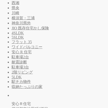
西湘
県央
川崎
横須賀・三浦
神奈川県外
JIO 既存住宅かし保険
4SLDK
5SLDK
フラット 35
ワイドバルコニー
安心 R 住宅
駐車場2台
耐震診断
駐車場3台
2階リビング
5LDK
駅チカ物件
収納たっぷりの家
安心Ｒ住宅