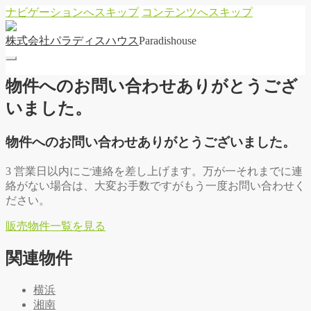
ナビゲーションへスキップ
コンテンツへスキップ
株
式
会
社
パ
ラ
デ
ィ
ス
ハ
ウ
ス
Paradishouse
物件へのお問い合わせありがとうござ
いました。
物件へのお問い合わせありがとうございました。
3 営業日以内にご連絡を差し上げます。万が一それまでに連
絡がない場合は、大変お手数ですがもう一度お問い合わせく
ださい。
販
売
物
件
一
覧
を
見
る
関連物件
横浜
湘南