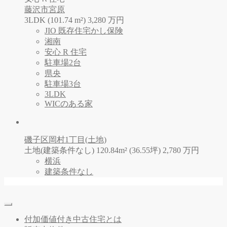
藤沢市宮原
3LDK (101.74 m²)
3,280
万
円
JIO 既存住宅かし保険
湘南
安心 R 住宅
駐車場2台
県央
駐車場3台
3LDK
WICのある家
磯子区岡村1丁目(土地)
土地(建築条件なし) 120.84m² (36.55坪)
2,780
万
円
横浜
建築条件なし
付加価値付き中古住宅とは