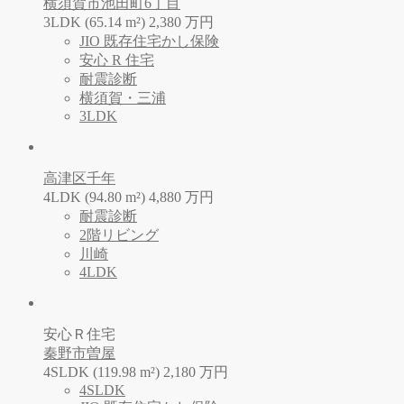
横須賀市池田町6丁目
3LDK (65.14 m²)
2,380
万
円
JIO 既存住宅かし保険
安心 R 住宅
耐震診断
横須賀・三浦
3LDK
高津区千年
4LDK (94.80 m²)
4,880
万
円
耐震診断
2階リビング
川崎
4LDK
安心Ｒ住宅
秦野市曽屋
4SLDK (119.98 m²)
2,180
万
円
4SLDK