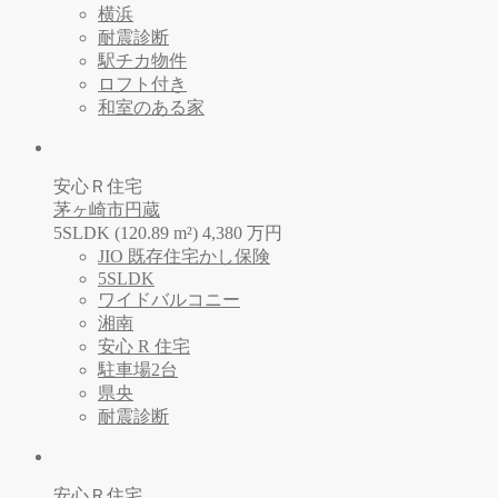
横浜
耐震診断
駅チカ物件
ロフト付き
和室のある家
安心Ｒ住宅
茅ヶ崎市円蔵
5SLDK (120.89 m²)
4,380
万
円
JIO 既存住宅かし保険
5SLDK
ワイドバルコニー
湘南
安心 R 住宅
駐車場2台
県央
耐震診断
安心Ｒ住宅