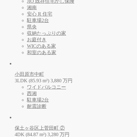
JIO 既存住宅かし保険
湘南
安心 R 住宅
駐車場2台
県央
収納たっぷりの家
お庭付き
WICのある家
和室のある家
小田原市中町
3LDK (85.93 m²)
3,880
万
円
ワイドバルコニー
西湘
駐車場2台
耐震診断
保土ヶ谷区上菅田町 ②
4DK (84.87 m²)
3,280
万
円