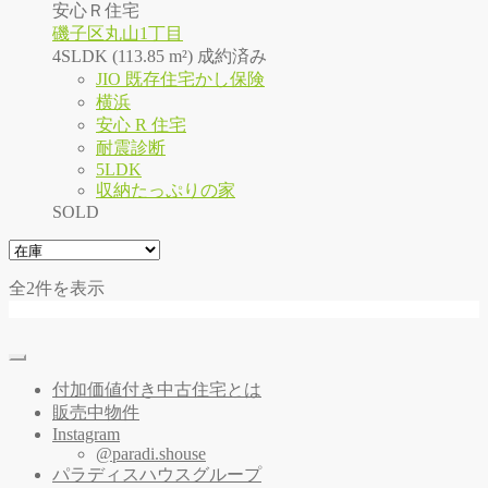
安心Ｒ住宅
磯子区丸山1丁目
4SLDK (113.85 m²)
成約済み
JIO 既存住宅かし保険
横浜
安心 R 住宅
耐震診断
5LDK
収納たっぷりの家
SOLD
全2件を表示
付加価値付き中古住宅とは
販売中物件
Instagram
@paradi.shouse
パラディスハウスグループ