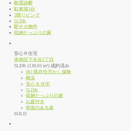
耐震診断
駐車場3台
2階リビング
5LDK
駅チカ物件
収納たっぷりの家
安心Ｒ住宅
港南区下永谷2丁目
5LDK (130.03 m²)
成約済み
JIO 既存住宅かし保険
横浜
安心 R 住宅
5LDK
収納たっぷりの家
お庭付き
和室のある家
SOLD