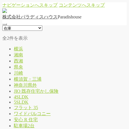
ナビゲーションへスキップ
コンテンツへスキップ
株
式
会
社
パ
ラ
デ
ィ
ス
ハ
ウ
ス
Paradishouse
全2件を表示
横浜
湘南
西湘
県央
川崎
横須賀・三浦
神奈川県外
JIO 既存住宅かし保険
4SLDK
5SLDK
フラット 35
ワイドバルコニー
安心 R 住宅
駐車場2台