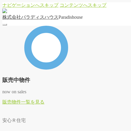
ナビゲーションへスキップ
コンテンツへスキップ
株
式
会
社
パ
ラ
デ
ィ
ス
ハ
ウ
ス
Paradishouse
販売中物件
now on sales
販
売
物
件
一
覧
を
見
る
安心Ｒ住宅