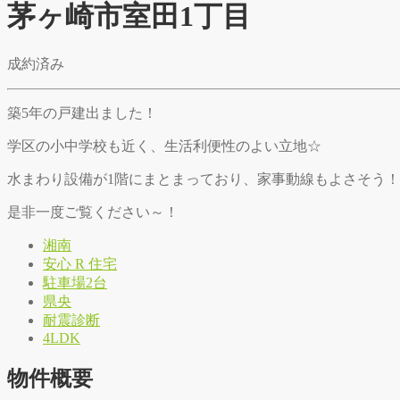
茅ヶ崎市室田1丁目
成約済み
築5年の戸建出ました！
学区の小中学校も近く、生活利便性のよい立地☆
水まわり設備が1階にまとまっており、家事動線もよさそう！
是非一度ご覧ください～！
湘南
安心 R 住宅
駐車場2台
県央
耐震診断
4LDK
物件概要