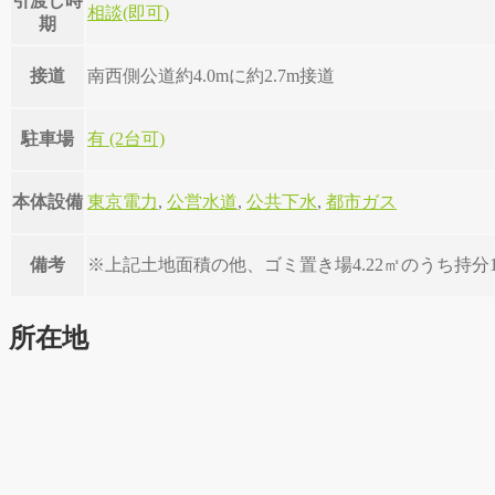
引渡し時
相談(即可)
期
接道
南西側公道約4.0mに約2.7m接道
駐車場
有 (2台可)
本体設備
東京電力
,
公営水道
,
公共下水
,
都市ガス
備考
※上記土地面積の他、ゴミ置き場4.22㎡のうち持分1
所在地