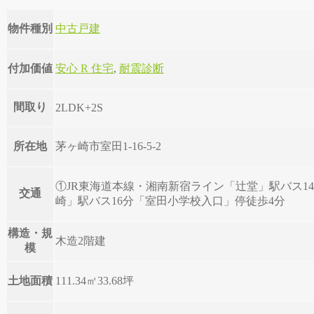
物件種別
中古戸建
付加価値
安心 R 住宅
,
耐震診断
間取り
2LDK+2S
所在地
茅ヶ崎市室田1-16-5-2
①JR東海道本線・湘南新宿ライン「辻堂」駅バス14
交通
崎」駅バス16分「室田小学校入口」停徒歩4分
構造・規
木造2階建
模
土地面積
111.34㎡
33.68坪