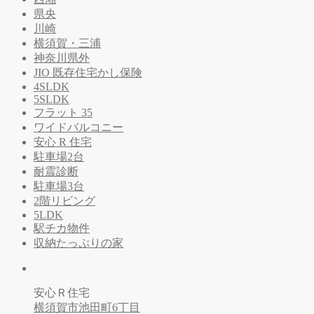
県央
川崎
横須賀・三浦
神奈川県外
JIO 既存住宅かし保険
4SLDK
5SLDK
フラット 35
ワイドバルコニー
安心 R 住宅
駐車場2台
耐震診断
駐車場3台
2階リビング
5LDK
駅チカ物件
収納たっぷりの家
安心Ｒ住宅
横須賀市池田町6丁目