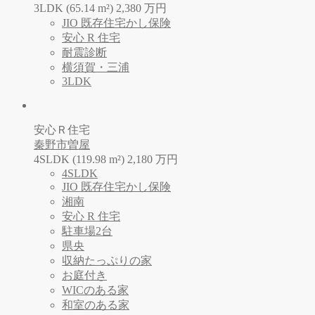
3LDK (65.14 m²)
2,380
万
円
JIO 既存住宅かし保険
安心 R 住宅
耐震診断
横須賀・三浦
3LDK
安心Ｒ住宅
秦野市曽屋
4SLDK (119.98 m²)
2,180
万
円
4SLDK
JIO 既存住宅かし保険
湘南
安心 R 住宅
駐車場2台
県央
収納たっぷりの家
お庭付き
WICのある家
和室のある家