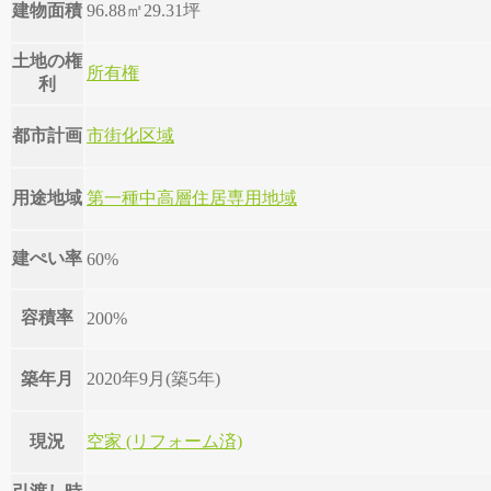
建物面積
96.88㎡
29.31坪
土地の権
所有権
利
都市計画
市街化区域
用途地域
第一種中高層住居専用地域
建ぺい率
60%
容積率
200%
築年月
2020年9月(築5年)
現況
空家 (リフォーム済)