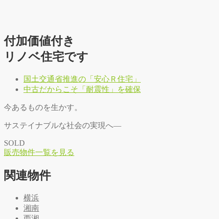
付加価値付き
リノベ住宅です
国土交通省推進の「安心Ｒ住宅」
中古だからこそ「耐震性」を確保
今あるものを生かす。
サステイナブルな社会の実現へ―
SOLD
販
売
物
件
一
覧
を
見
る
関連物件
横浜
湘南
西湘