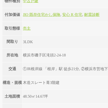
物件種別
中古戸建
付加価値
JIO 既存住宅かし保険
,
安心 R 住宅
,
耐震診断
取引態様
売主
間取り
3LDK
所在地
横浜市磯子区滝頭2-24-18
交通
①JR根岸線 「根岸」駅 徒歩21分, ②横浜市営地
構造・規模
木造スレート葺3階建
土地面積
48.50㎡
14.67坪