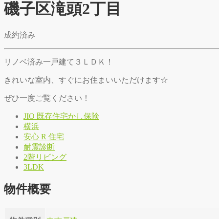
磯子区滝頭2丁目
成約済み
リノベ済み一戸建て３ＬＤＫ！
きれいな室内、すぐにお住まいいただけます☆
ぜひ一度ご覧ください！
JIO 既存住宅かし保険
横浜
安心 R 住宅
耐震診断
2階リビング
3LDK
物件概要