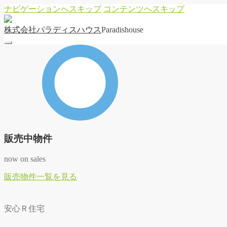
ナビゲーションへスキップ
コンテンツへスキップ
株
式
会
社
パ
ラ
デ
ィ
ス
ハ
ウ
ス
Paradishouse
販売中物件
now on sales
販
売
物
件
一
覧
を
見
る
安心Ｒ住宅