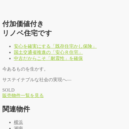
付加価値付き
リノベ住宅です
安心を確実にする「既存住宅かし保険」
国土交通省推進の「安心Ｒ住宅」
中古だからこそ「耐震性」を確保
今あるものを生かす。
サステイナブルな社会の実現へ―
SOLD
販
売
物
件
一
覧
を
見
る
関連物件
横浜
湘南