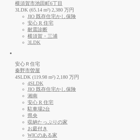
横須賀市池田町6丁目
3LDK (65.14 m²)
2,380
万
円
JIO 既存住宅かし保険
安心 R 住宅
耐震診断
横須賀・三浦
3LDK
安心Ｒ住宅
秦野市曽屋
4SLDK (119.98 m²)
2,180
万
円
4SLDK
JIO 既存住宅かし保険
湘南
安心 R 住宅
駐車場2台
県央
収納たっぷりの家
お庭付き
WICのある家