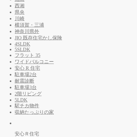
西湘
県央
川崎
横須賀・三浦
神奈川県外
JIO 既存住宅かし保険
4SLDK
5SLDK
フラット 35
ワイドバルコニー
安心 R 住宅
駐車場2台
耐震診断
駐車場3台
2階リビング
5LDK
駅チカ物件
収納たっぷりの家
安心Ｒ住宅