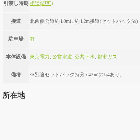
引渡し時期
相談(即可)
接道
北西側公道約4.0mに約4.2m接道(セットバック済)
駐車場
有
本体設備
東京電力
,
公営水道
,
公共下水
,
都市ガス
備考
※別途セットバック持分5.42㎡の1/4あり。
所在地