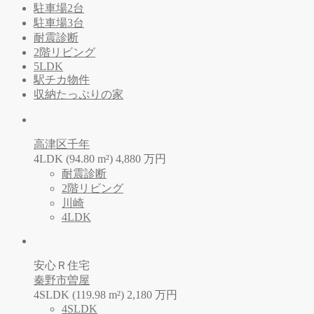
駐車場2台
駐車場3台
耐震診断
2階リビング
5LDK
駅チカ物件
収納たっぷりの家
高津区千年
4LDK (94.80 m²)
4,880
万
円
耐震診断
2階リビング
川崎
4LDK
安心Ｒ住宅
秦野市曽屋
4SLDK (119.98 m²)
2,180
万
円
4SLDK