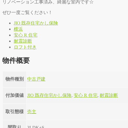
リノベーション工事済み、綺麗な室内です☆
ぜひ一度ご覧ください！
JIO 既存住宅かし保険
横浜
安心 R 住宅
耐震診断
ロフト付き
物件概要
物件種別
中古戸建
付加価値
JIO 既存住宅かし保険
,
安心 R 住宅
,
耐震診断
取引態様
売主
間取り
3LDK+S