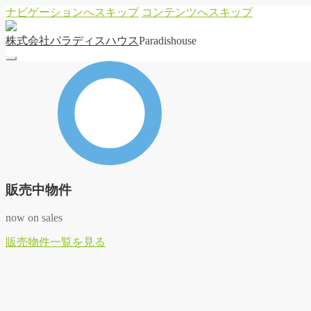
ナビゲーションへスキップ
コンテンツへスキップ
株
式
会
社
パ
ラ
デ
ィ
ス
ハ
ウ
ス
Paradishouse
販売中物件
now on sales
販
売
物
件
一
覧
を
見
る