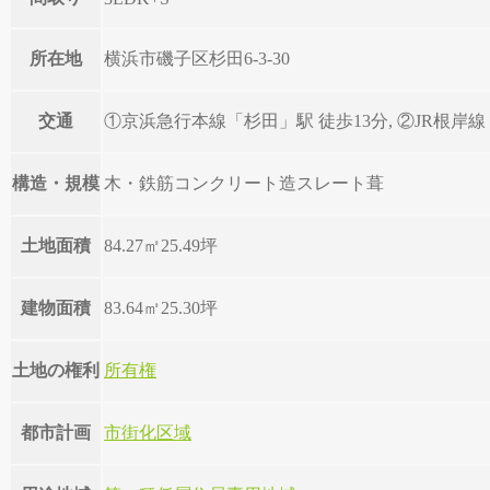
所在地
横浜市磯子区杉田6-3-30
交通
①京浜急行本線「杉田」駅 徒歩13分, ②JR根岸
構造・規模
木・鉄筋コンクリート造スレート葺
土地面積
84.27㎡
25.49坪
建物面積
83.64㎡
25.30坪
土地の権利
所有権
都市計画
市街化区域