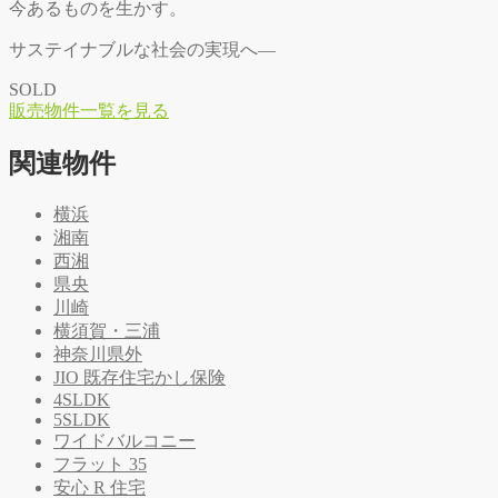
今あるものを生かす。
サステイナブルな社会の実現へ―
SOLD
販
売
物
件
一
覧
を
見
る
関連物件
横浜
湘南
西湘
県央
川崎
横須賀・三浦
神奈川県外
JIO 既存住宅かし保険
4SLDK
5SLDK
ワイドバルコニー
フラット 35
安心 R 住宅