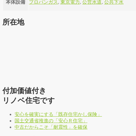
本体設備
プロパンガス
,
東京電力
,
公営水道
,
公共下水
所在地
付加価値付き
リノベ住宅です
安心を確実にする「既存住宅かし保険」
国土交通省推進の「安心Ｒ住宅」
中古だからこそ「耐震性」を確保