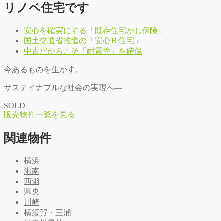
リノベ住宅です
安心を確実にする「既存住宅かし保険」
国土交通省推進の「安心Ｒ住宅」
中古だからこそ「耐震性」を確保
今あるものを生かす。
サステイナブルな社会の実現へ―
SOLD
販
売
物
件
一
覧
を
見
る
関連物件
横浜
湘南
西湘
県央
川崎
横須賀・三浦