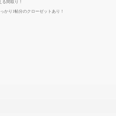
える間取り！
しっかり1帖分のクローゼットあり！