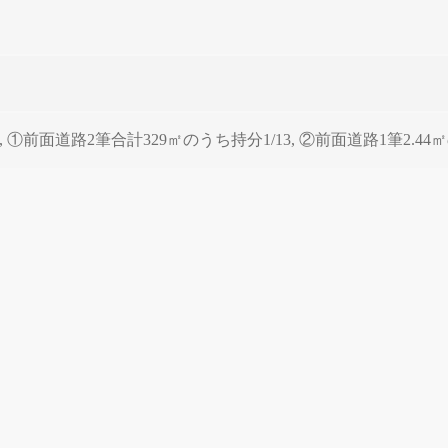
道路2筆合計329㎡のうち持分1/13, ②前面道路1筆2.44㎡のう