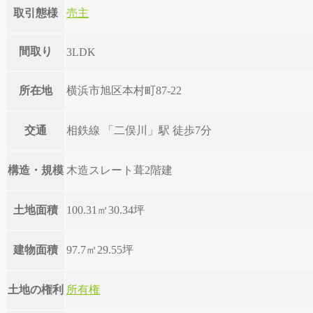
取引態様
売主
間取り
3LDK
所在地
横浜市旭区本村町87-22
交通
相鉄線 「二俣川」駅 徒歩7分
構造・規模
木造スレート葺2階建
土地面積
100.31㎡
30.34坪
建物面積
97.7㎡
29.55坪
土地の権利
所有権