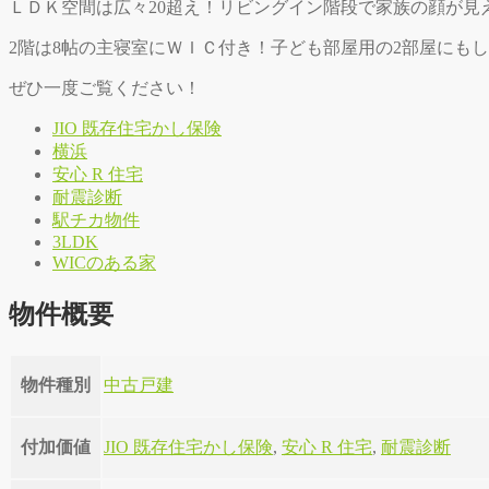
ＬＤＫ空間は広々20超え！リビングイン階段で家族の顔が見
2階は8帖の主寝室にＷＩＣ付き！子ども部屋用の2部屋にも
ぜひ一度ご覧ください！
JIO 既存住宅かし保険
横浜
安心 R 住宅
耐震診断
駅チカ物件
3LDK
WICのある家
物件概要
物件種別
中古戸建
付加価値
JIO 既存住宅かし保険
,
安心 R 住宅
,
耐震診断