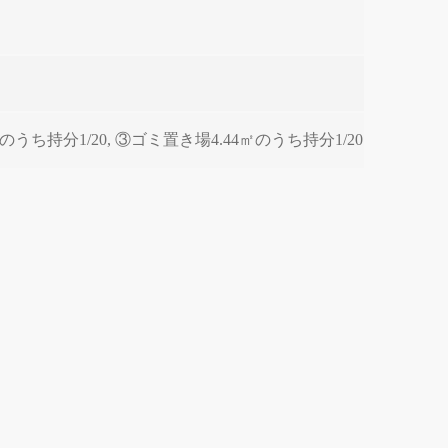
ち持分1/20, ③ゴミ置き場4.44㎡のうち持分1/20