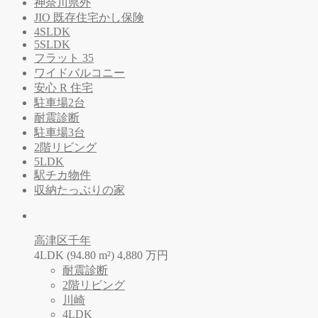
神奈川県外
JIO 既存住宅かし保険
4SLDK
5SLDK
フラット 35
ワイドバルコニー
安心 R 住宅
駐車場2台
耐震診断
駐車場3台
2階リビング
5LDK
駅チカ物件
収納たっぷりの家
高津区千年
4LDK (94.80 m²)
4,880
万
円
耐震診断
2階リビング
川崎
4LDK