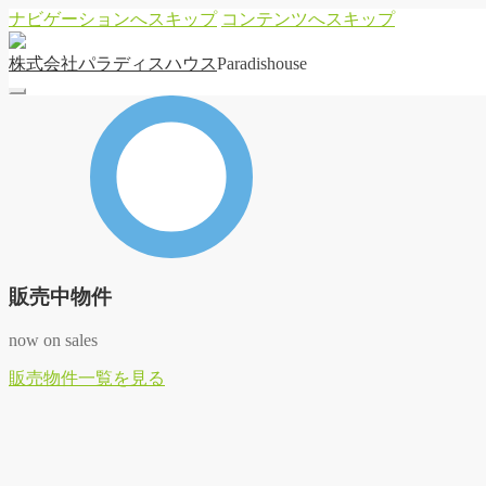
ナビゲーションへスキップ
コンテンツへスキップ
株
式
会
社
パ
ラ
デ
ィ
ス
ハ
ウ
ス
Paradishouse
販売中物件
now on sales
販
売
物
件
一
覧
を
見
る