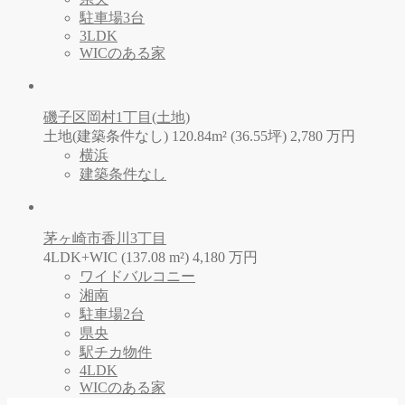
駐車場3台
3LDK
WICのある家
磯子区岡村1丁目(土地)
土地(建築条件なし) 120.84m² (36.55坪)
2,780
万
円
横浜
建築条件なし
茅ヶ崎市香川3丁目
4LDK+WIC (137.08 m²)
4,180
万
円
ワイドバルコニー
湘南
駐車場2台
県央
駅チカ物件
4LDK
WICのある家