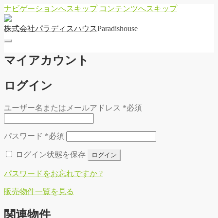
ナビゲーションへスキップ
コンテンツへスキップ
株
式
会
社
パ
ラ
デ
ィ
ス
ハ
ウ
ス
Paradishouse
マイアカウント
ログイン
ユーザー名またはメールアドレス
*
必須
パスワード
*
必須
ログイン状態を保存
ログイン
パスワードをお忘れですか ?
販
売
物
件
一
覧
を
見
る
関連物件