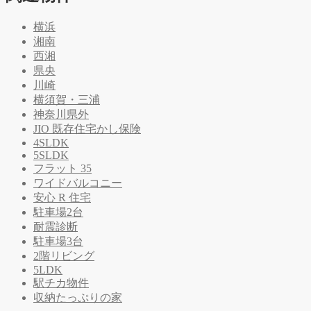
横浜
湘南
西湘
県央
川崎
横須賀・三浦
神奈川県外
JIO 既存住宅かし保険
4SLDK
5SLDK
フラット 35
ワイドバルコニー
安心 R 住宅
駐車場2台
耐震診断
駐車場3台
2階リビング
5LDK
駅チカ物件
収納たっぷりの家