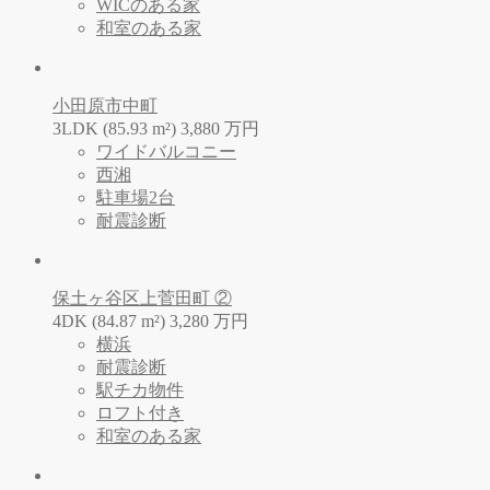
WICのある家
和室のある家
小田原市中町
3LDK (85.93 m²)
3,880
万
円
ワイドバルコニー
西湘
駐車場2台
耐震診断
保土ヶ谷区上菅田町 ②
4DK (84.87 m²)
3,280
万
円
横浜
耐震診断
駅チカ物件
ロフト付き
和室のある家