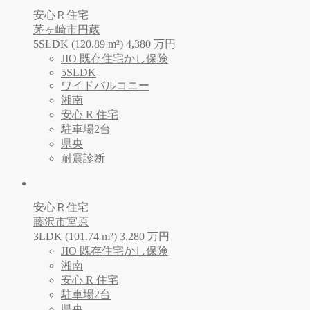
安心Ｒ住宅
茅ヶ崎市円蔵
5SLDK (120.89 m²)
4,380
万
円
JIO 既存住宅かし保険
5SLDK
ワイドバルコニー
湘南
安心 R 住宅
駐車場2台
県央
耐震診断
安心Ｒ住宅
藤沢市宮原
3LDK (101.74 m²)
3,280
万
円
JIO 既存住宅かし保険
湘南
安心 R 住宅
駐車場2台
県央