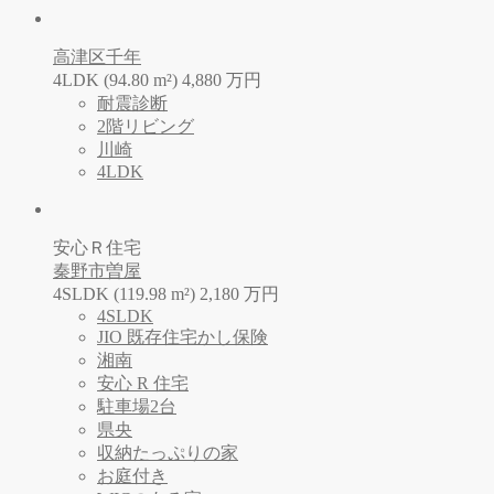
高津区千年
4LDK (94.80 m²)
4,880
万
円
耐震診断
2階リビング
川崎
4LDK
安心Ｒ住宅
秦野市曽屋
4SLDK (119.98 m²)
2,180
万
円
4SLDK
JIO 既存住宅かし保険
湘南
安心 R 住宅
駐車場2台
県央
収納たっぷりの家
お庭付き