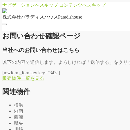
ナビゲーションへスキップ
コンテンツへスキップ
株
式
会
社
パ
ラ
デ
ィ
ス
ハ
ウ
ス
Paradishouse
お問い合わせ確認ページ
当社へのお問い合わせはこちら
以下の内容で送信します。よろしければ「送信する」をクリ
[mwform_formkey key=”343″]
販
売
物
件
一
覧
を
見
る
関連物件
横浜
湘南
西湘
県央
川崎