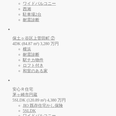
ワイドバルコニー
西湘
駐車場2台
耐震診断
保土ヶ谷区上菅田町 ②
4DK (84.87 m²)
3,280
万
円
横浜
耐震診断
駅チカ物件
ロフト付き
和室のある家
安心Ｒ住宅
茅ヶ崎市円蔵
5SLDK (120.89 m²)
4,380
万
円
JIO 既存住宅かし保険
5SLDK
ワイドバルコニー