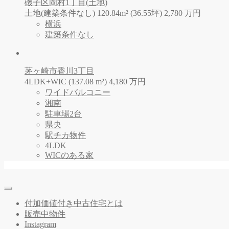
磯子区岡村1丁目(土地)
土地(建築条件なし) 120.84m² (36.55坪)
2,780
万
円
横浜
建築条件なし
茅ヶ崎市香川3丁目
4LDK+WIC (137.08 m²)
4,180
万
円
ワイドバルコニー
湘南
駐車場2台
県央
駅チカ物件
4LDK
WICのある家
付加価値付き中古住宅とは
販売中物件
Instagram