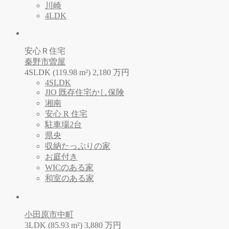
川崎
4LDK
安心Ｒ住宅
秦野市曽屋
4SLDK (119.98 m²)
2,180
万
円
4SLDK
JIO 既存住宅かし保険
湘南
安心 R 住宅
駐車場2台
県央
収納たっぷりの家
お庭付き
WICのある家
和室のある家
小田原市中町
3LDK (85.93 m²)
3,880
万
円