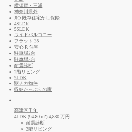
横須賀・三浦
神奈川県外
JIO 既存住宅かし保険
4SLDK
5SLDK
ワイドバルコニー
フラット 35
安心 R 住宅
駐車場2台
駐車場3台
耐震診断
2階リビング
5LDK
駅チカ物件
収納たっぷりの家
高津区千年
4LDK (94.80 m²)
4,880
万
円
耐震診断
2階リビング