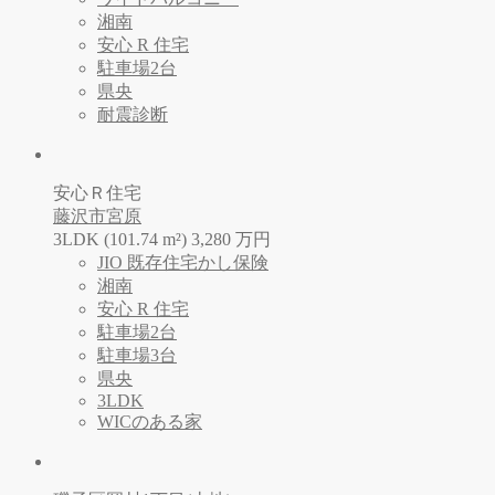
湘南
安心 R 住宅
駐車場2台
県央
耐震診断
安心Ｒ住宅
藤沢市宮原
3LDK (101.74 m²)
3,280
万
円
JIO 既存住宅かし保険
湘南
安心 R 住宅
駐車場2台
駐車場3台
県央
3LDK
WICのある家