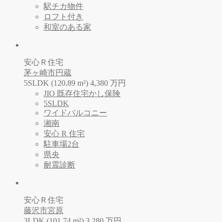
駅チカ物件
ロフト付き
和室のある家
安心Ｒ住宅
茅ヶ崎市円蔵
5SLDK (120.89 m²)
4,380
万
円
JIO 既存住宅かし保険
5SLDK
ワイドバルコニー
湘南
安心 R 住宅
駐車場2台
県央
耐震診断
安心Ｒ住宅
藤沢市宮原
3LDK (101.74 m²)
3,280
万
円