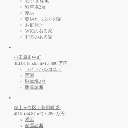
安心 R 住宅
駐車場2台
県央
収納たっぷりの家
お庭付き
WICのある家
和室のある家
小田原市中町
3LDK (85.93 m²)
3,880
万
円
ワイドバルコニー
西湘
駐車場2台
耐震診断
保土ヶ谷区上菅田町 ②
4DK (84.87 m²)
3,280
万
円
横浜
耐震診断