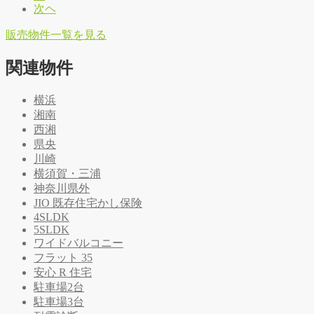
次ヘ
販
売
物
件
一
覧
を
見
る
関連物件
横浜
湘南
西湘
県央
川崎
横須賀・三浦
神奈川県外
JIO 既存住宅かし保険
4SLDK
5SLDK
ワイドバルコニー
フラット 35
安心 R 住宅
駐車場2台
駐車場3台