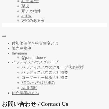
駐車場2台
県央
駅チカ物件
4LDK
WICのある家
付加価値付き中古住宅とは
販売中物件
Instagram
@paradi.shouse
パラディスハウスグループ
パラディスハウスグループ代表挨拶
パラディスハウス会社概要
コーワーカー横浜会社概要
SDGs への取り組み
採用情報
仲介業者の方へ
お問い合わせ / Contact Us