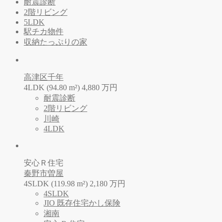
耐震診断
2階リビング
5LDK
駅チカ物件
収納たっぷりの家
高津区千年
4LDK (94.80 m²)
4,880
万
円
耐震診断
2階リビング
川崎
4LDK
安心Ｒ住宅
秦野市曽屋
4SLDK (119.98 m²)
2,180
万
円
4SLDK
JIO 既存住宅かし保険
湘南