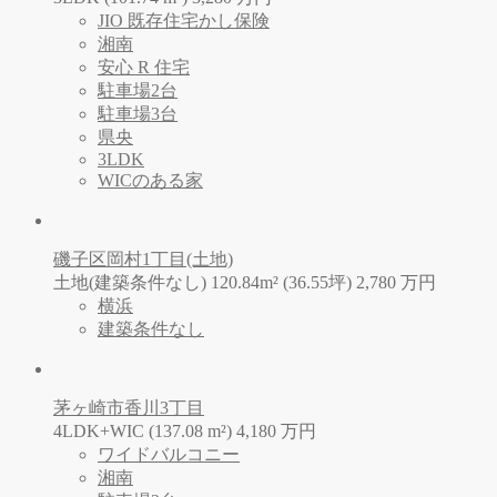
JIO 既存住宅かし保険
湘南
安心 R 住宅
駐車場2台
駐車場3台
県央
3LDK
WICのある家
磯子区岡村1丁目(土地)
土地(建築条件なし) 120.84m² (36.55坪)
2,780
万
円
横浜
建築条件なし
茅ヶ崎市香川3丁目
4LDK+WIC (137.08 m²)
4,180
万
円
ワイドバルコニー
湘南