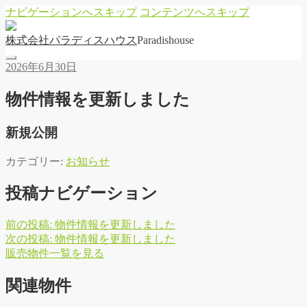
ナビゲーションへスキップ
コンテンツへスキップ
株
式
会
社
パ
ラ
デ
ィ
ス
ハ
ウ
ス
Paradishouse
2026年6月30日
物件情報を更新しました
新規公開
カテゴリー:
お知らせ
投稿ナビゲーション
前の投稿:
物件情報を更新しました
次の投稿:
物件情報を更新しました
販
売
物
件
一
覧
を
見
る
関連物件