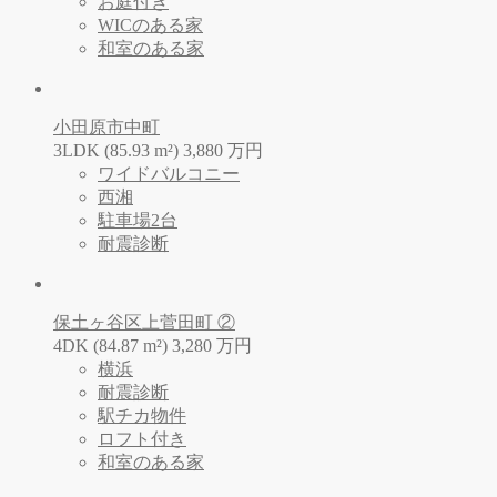
お庭付き
WICのある家
和室のある家
小田原市中町
3LDK (85.93 m²)
3,880
万
円
ワイドバルコニー
西湘
駐車場2台
耐震診断
保土ヶ谷区上菅田町 ②
4DK (84.87 m²)
3,280
万
円
横浜
耐震診断
駅チカ物件
ロフト付き
和室のある家