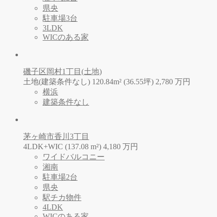
県央
駐車場3台
3LDK
WICのある家
磯子区岡村1丁目(土地)
土地(建築条件なし) 120.84m² (36.55坪)
2,780
万
円
横浜
建築条件なし
茅ヶ崎市香川3丁目
4LDK+WIC (137.08 m²)
4,180
万
円
ワイドバルコニー
湘南
駐車場2台
県央
駅チカ物件
4LDK
WICのある家