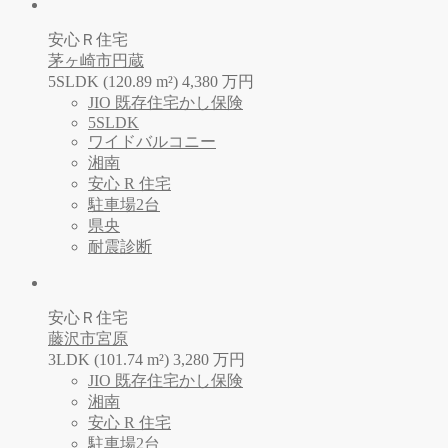
安心Ｒ住宅
茅ヶ崎市円蔵
5SLDK (120.89 m²)
4,380
万
円
JIO 既存住宅かし保険
5SLDK
ワイドバルコニー
湘南
安心 R 住宅
駐車場2台
県央
耐震診断
安心Ｒ住宅
藤沢市宮原
3LDK (101.74 m²)
3,280
万
円
JIO 既存住宅かし保険
湘南
安心 R 住宅
駐車場2台