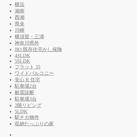
横浜
湘南
西湘
県央
川崎
横須賀・三浦
神奈川県外
JIO 既存住宅かし保険
4SLDK
5SLDK
フラット 35
ワイドバルコニー
安心 R 住宅
駐車場2台
耐震診断
駐車場3台
2階リビング
5LDK
駅チカ物件
収納たっぷりの家