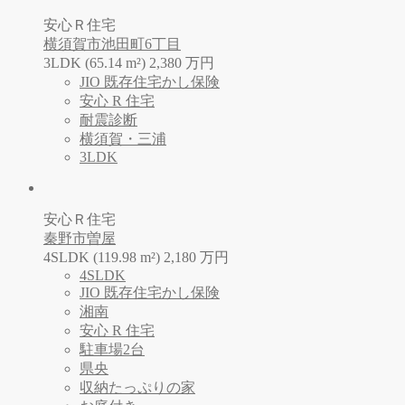
安心Ｒ住宅
横須賀市池田町6丁目
3LDK (65.14 m²)
2,380
万
円
JIO 既存住宅かし保険
安心 R 住宅
耐震診断
横須賀・三浦
3LDK
安心Ｒ住宅
秦野市曽屋
4SLDK (119.98 m²)
2,180
万
円
4SLDK
JIO 既存住宅かし保険
湘南
安心 R 住宅
駐車場2台
県央
収納たっぷりの家