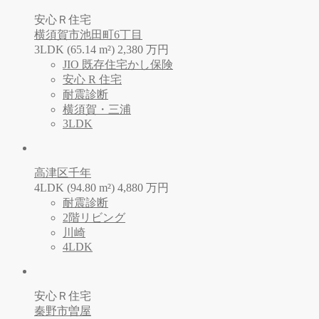
安心Ｒ住宅
横須賀市池田町6丁目
3LDK (65.14 m²)
2,380
万
円
JIO 既存住宅かし保険
安心 R 住宅
耐震診断
横須賀・三浦
3LDK
高津区千年
4LDK (94.80 m²)
4,880
万
円
耐震診断
2階リビング
川崎
4LDK
安心Ｒ住宅
秦野市曽屋