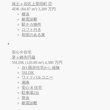
保土ヶ谷区上菅田町 ②
4DK (84.87 m²)
3,280
万
円
横浜
耐震診断
駅チカ物件
ロフト付き
和室のある家
安心Ｒ住宅
茅ヶ崎市円蔵
5SLDK (120.89 m²)
4,380
万
円
JIO 既存住宅かし保険
5SLDK
ワイドバルコニー
湘南
安心 R 住宅
駐車場2台
県央
耐震診断