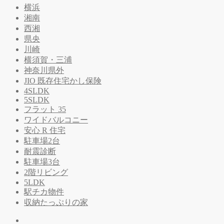
横浜
湘南
西湘
県央
川崎
横須賀・三浦
神奈川県外
JIO 既存住宅かし保険
4SLDK
5SLDK
フラット 35
ワイドバルコニー
安心 R 住宅
駐車場2台
耐震診断
駐車場3台
2階リビング
5LDK
駅チカ物件
収納たっぷりの家