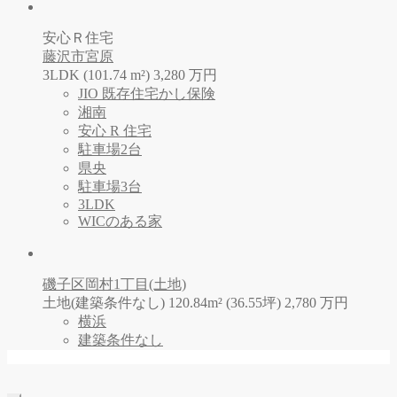
安心Ｒ住宅
藤沢市宮原
3LDK (101.74 m²)
3,280
万
円
JIO 既存住宅かし保険
湘南
安心 R 住宅
駐車場2台
県央
駐車場3台
3LDK
WICのある家
磯子区岡村1丁目(土地)
土地(建築条件なし) 120.84m² (36.55坪)
2,780
万
円
横浜
建築条件なし