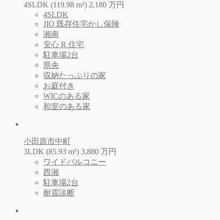
4SLDK (119.98 m²)
2,180
万
円
4SLDK
JIO 既存住宅かし保険
湘南
安心 R 住宅
駐車場2台
県央
収納たっぷりの家
お庭付き
WICのある家
和室のある家
小田原市中町
3LDK (85.93 m²)
3,880
万
円
ワイドバルコニー
西湘
駐車場2台
耐震診断