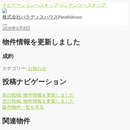
ナビゲーションへスキップ
コンテンツへスキップ
株
式
会
社
パ
ラ
デ
ィ
ス
ハ
ウ
ス
Paradishouse
2026年6月8日
物件情報を更新しました
成約
カテゴリー:
お知らせ
投稿ナビゲーション
前の投稿:
物件情報を更新しました
次の投稿:
物件情報を更新しました
販
売
物
件
一
覧
を
見
る
関連物件