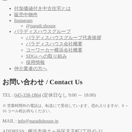
付加価値付き中古住宅とは
販売中物件
Instagram
@paradi.shouse
パラディスハウスグループ
パラディスハウスグループ代表挨拶
パラディスハウス会社概要
コーワーカー横浜会社概要
SDGs への取り組み
採用情報
仲介業者の方へ
お問い合わせ / Contact Us
TEL :
045-338-1864
(定休日なし 9:00 ～ 18:00)
※ 営業時間外の電話は、転送にて受信しています。恐れ入りますが、8 ～
10 コール程お待ちください。
MAIL :
info@paradishouse.jp
ADDRESS :
横浜市保土ヶ谷区天王町2丁目45-32