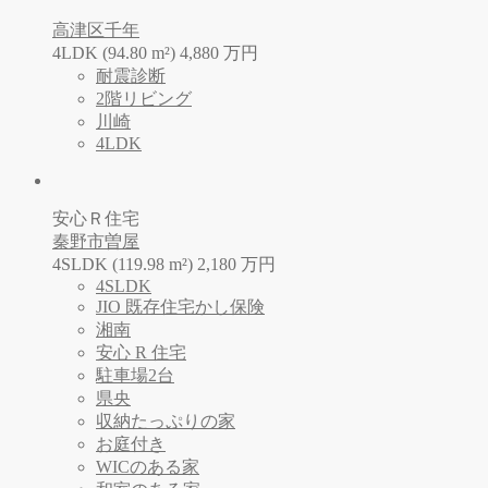
高津区千年
4LDK (94.80 m²)
4,880
万
円
耐震診断
2階リビング
川崎
4LDK
安心Ｒ住宅
秦野市曽屋
4SLDK (119.98 m²)
2,180
万
円
4SLDK
JIO 既存住宅かし保険
湘南
安心 R 住宅
駐車場2台
県央
収納たっぷりの家
お庭付き
WICのある家