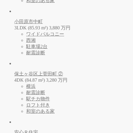
和室のある家
小田原市中町
3LDK (85.93 m²)
3,880
万
円
ワイドバルコニー
西湘
駐車場2台
耐震診断
保土ヶ谷区上菅田町 ②
4DK (84.87 m²)
3,280
万
円
横浜
耐震診断
駅チカ物件
ロフト付き
和室のある家
安心Ｒ住宅