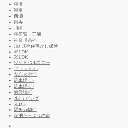
横浜
湘南
西湘
県央
川崎
横須賀・三浦
神奈川県外
JIO 既存住宅かし保険
4SLDK
5SLDK
ワイドバルコニー
フラット 35
安心 R 住宅
駐車場2台
駐車場3台
耐震診断
2階リビング
5LDK
駅チカ物件
収納たっぷりの家