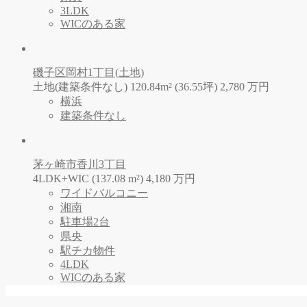
3LDK
WICのある家
磯子区岡村1丁目(土地)
土地(建築条件なし) 120.84m² (36.55坪)
2,780
万
円
横浜
建築条件なし
茅ヶ崎市香川3丁目
4LDK+WIC (137.08 m²)
4,180
万
円
ワイドバルコニー
湘南
駐車場2台
県央
駅チカ物件
4LDK
WICのある家