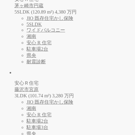
茅ヶ崎市円蔵
5SLDK (120.89 m²)
4,380
万
円
JIO 既存住宅かし保険
5SLDK
ワイドバルコニー
湘南
安心 R 住宅
駐車場2台
県央
耐震診断
安心Ｒ住宅
藤沢市宮原
3LDK (101.74 m²)
3,280
万
円
JIO 既存住宅かし保険
湘南
安心 R 住宅
駐車場2台
駐車場3台
県央