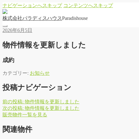
ナビゲーションへスキップ
コンテンツへスキップ
株
式
会
社
パ
ラ
デ
ィ
ス
ハ
ウ
ス
Paradishouse
2026年6月5日
物件情報を更新しました
成約
カテゴリー:
お知らせ
投稿ナビゲーション
前の投稿:
物件情報を更新しました
次の投稿:
物件情報を更新しました
販
売
物
件
一
覧
を
見
る
関連物件