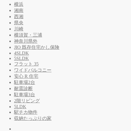
横浜
湘南
西湘
県央
川崎
横須賀・三浦
神奈川県外
JIO 既存住宅かし保険
4SLDK
5SLDK
フラット 35
ワイドバルコニー
安心 R 住宅
駐車場2台
耐震診断
駐車場3台
2階リビング
5LDK
駅チカ物件
収納たっぷりの家