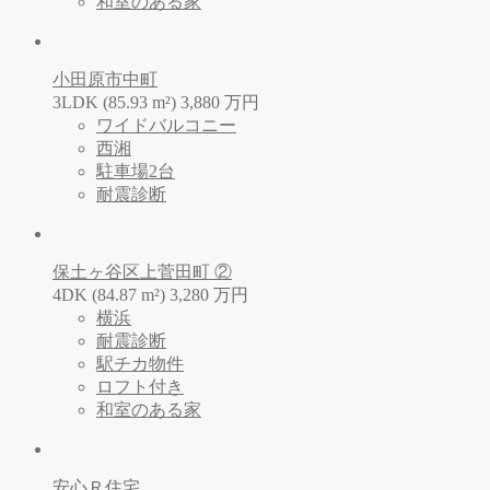
和室のある家
小田原市中町
3LDK (85.93 m²)
3,880
万
円
ワイドバルコニー
西湘
駐車場2台
耐震診断
保土ヶ谷区上菅田町 ②
4DK (84.87 m²)
3,280
万
円
横浜
耐震診断
駅チカ物件
ロフト付き
和室のある家
安心Ｒ住宅