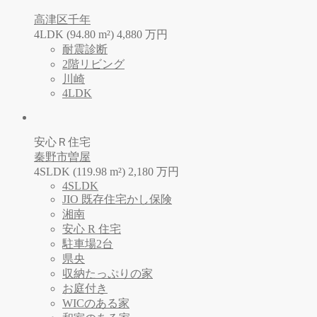
高津区千年
4LDK (94.80 m²)
4,880
万
円
耐震診断
2階リビング
川崎
4LDK
安心Ｒ住宅
秦野市曽屋
4SLDK (119.98 m²)
2,180
万
円
4SLDK
JIO 既存住宅かし保険
湘南
安心 R 住宅
駐車場2台
県央
収納たっぷりの家
お庭付き
WICのある家