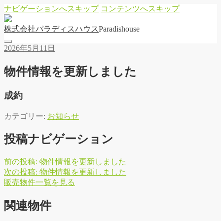
ナビゲーションへスキップ
コンテンツへスキップ
株
式
会
社
パ
ラ
デ
ィ
ス
ハ
ウ
ス
Paradishouse
2026年5月11日
物件情報を更新しました
成約
カテゴリー:
お知らせ
投稿ナビゲーション
前の投稿:
物件情報を更新しました
次の投稿:
物件情報を更新しました
販
売
物
件
一
覧
を
見
る
関連物件