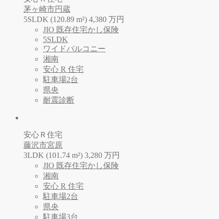
茅ヶ崎市円蔵
5SLDK (120.89 m²)
4,380
万
円
JIO 既存住宅かし保険
5SLDK
ワイドバルコニー
湘南
安心 R 住宅
駐車場2台
県央
耐震診断
安心Ｒ住宅
藤沢市宮原
3LDK (101.74 m²)
3,280
万
円
JIO 既存住宅かし保険
湘南
安心 R 住宅
駐車場2台
県央
駐車場3台