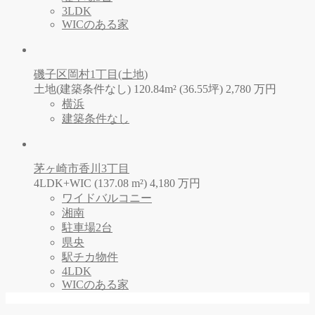
3LDK
WICのある家
磯子区岡村1丁目(土地)
土地(建築条件なし) 120.84m² (36.55坪)
2,780
万
円
横浜
建築条件なし
茅ヶ崎市香川3丁目
4LDK+WIC (137.08 m²)
4,180
万
円
ワイドバルコニー
湘南
駐車場2台
県央
駅チカ物件
4LDK
WICのある家