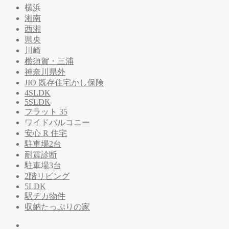
横浜
湘南
西湘
県央
川崎
横須賀・三浦
神奈川県外
JIO 既存住宅かし保険
4SLDK
5SLDK
フラット 35
ワイドバルコニー
安心 R 住宅
駐車場2台
耐震診断
駐車場3台
2階リビング
5LDK
駅チカ物件
収納たっぷりの家