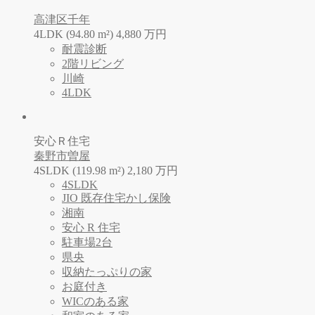
高津区千年
4LDK (94.80 m²)
4,880
万
円
耐震診断
2階リビング
川崎
4LDK
安心Ｒ住宅
秦野市曽屋
4SLDK (119.98 m²)
2,180
万
円
4SLDK
JIO 既存住宅かし保険
湘南
安心 R 住宅
駐車場2台
県央
収納たっぷりの家
お庭付き
WICのある家