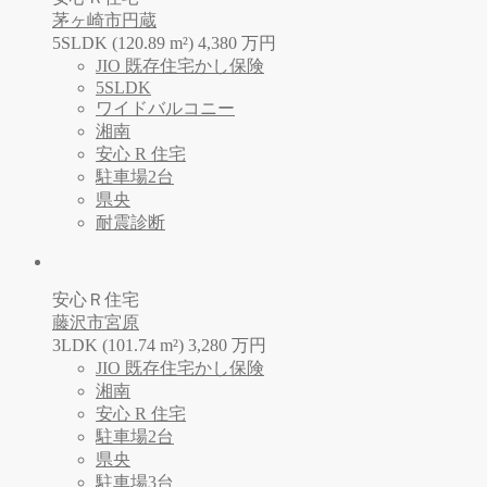
茅ヶ崎市円蔵
5SLDK (120.89 m²)
4,380
万
円
JIO 既存住宅かし保険
5SLDK
ワイドバルコニー
湘南
安心 R 住宅
駐車場2台
県央
耐震診断
安心Ｒ住宅
藤沢市宮原
3LDK (101.74 m²)
3,280
万
円
JIO 既存住宅かし保険
湘南
安心 R 住宅
駐車場2台
県央
駐車場3台