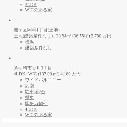
3LDK
WICのある家
磯子区岡村1丁目(土地)
土地(建築条件なし) 120.84m² (36.55坪)
2,780
万
円
横浜
建築条件なし
茅ヶ崎市香川3丁目
4LDK+WIC (137.08 m²)
4,180
万
円
ワイドバルコニー
湘南
駐車場2台
県央
駅チカ物件
4LDK
WICのある家