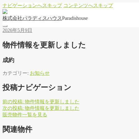
ナビゲーションへスキップ
コンテンツへスキップ
株
式
会
社
パ
ラ
デ
ィ
ス
ハ
ウ
ス
Paradishouse
2026年5月9日
物件情報を更新しました
成約
カテゴリー:
お知らせ
投稿ナビゲーション
前の投稿:
物件情報を更新しました
次の投稿:
物件情報を更新しました
販
売
物
件
一
覧
を
見
る
関連物件