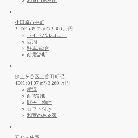
和室のある家
小田原市中町
3LDK (85.93 m²)
3,880
万
円
ワイドバルコニー
西湘
駐車場2台
耐震診断
保土ヶ谷区上菅田町 ②
4DK (84.87 m²)
3,280
万
円
横浜
耐震診断
駅チカ物件
ロフト付き
和室のある家
安心Ｒ住宅