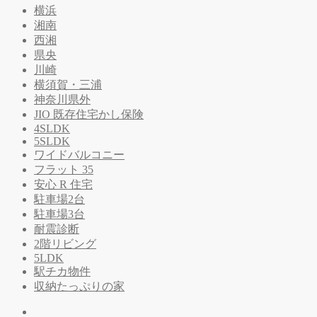
横浜
湘南
西湘
県央
川崎
横須賀・三浦
神奈川県外
JIO 既存住宅かし保険
4SLDK
5SLDK
ワイドバルコニー
フラット 35
安心 R 住宅
駐車場2台
駐車場3台
耐震診断
2階リビング
5LDK
駅チカ物件
収納たっぷりの家