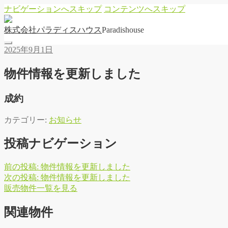
ナビゲーションへスキップ
コンテンツへスキップ
株
式
会
社
パ
ラ
デ
ィ
ス
ハ
ウ
ス
Paradishouse
2025年9月1日
物件情報を更新しました
成約
カテゴリー:
お知らせ
投稿ナビゲーション
前の投稿:
物件情報を更新しました
次の投稿:
物件情報を更新しました
販
売
物
件
一
覧
を
見
る
関連物件