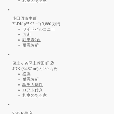
和室のある家
小田原市中町
3LDK (85.93 m²)
3,880
万
円
ワイドバルコニー
西湘
駐車場2台
耐震診断
保土ヶ谷区上菅田町 ②
4DK (84.87 m²)
3,280
万
円
横浜
耐震診断
駅チカ物件
ロフト付き
和室のある家
安心Ｒ住宅