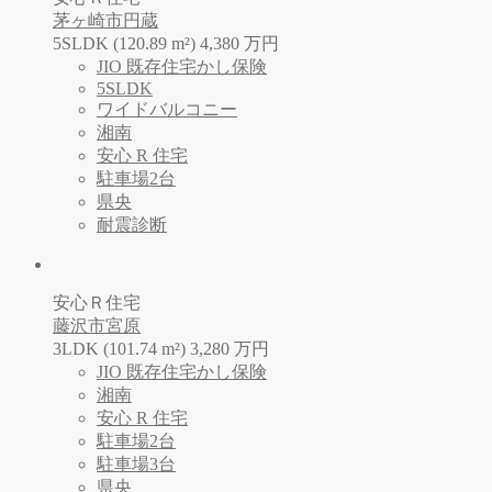
茅ヶ崎市円蔵
5SLDK (120.89 m²)
4,380
万
円
JIO 既存住宅かし保険
5SLDK
ワイドバルコニー
湘南
安心 R 住宅
駐車場2台
県央
耐震診断
安心Ｒ住宅
藤沢市宮原
3LDK (101.74 m²)
3,280
万
円
JIO 既存住宅かし保険
湘南
安心 R 住宅
駐車場2台
駐車場3台
県央