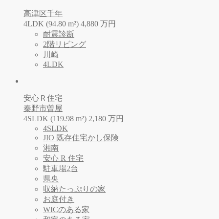
高津区千年
4LDK (94.80 m²)
4,880
万
円
耐震診断
2階リビング
川崎
4LDK
安心Ｒ住宅
秦野市曽屋
4SLDK (119.98 m²)
2,180
万
円
4SLDK
JIO 既存住宅かし保険
湘南
安心 R 住宅
駐車場2台
県央
収納たっぷりの家
お庭付き
WICのある家