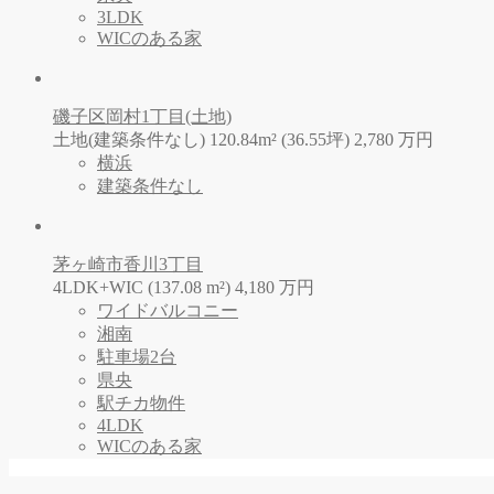
3LDK
WICのある家
磯子区岡村1丁目(土地)
土地(建築条件なし) 120.84m² (36.55坪)
2,780
万
円
横浜
建築条件なし
茅ヶ崎市香川3丁目
4LDK+WIC (137.08 m²)
4,180
万
円
ワイドバルコニー
湘南
駐車場2台
県央
駅チカ物件
4LDK
WICのある家