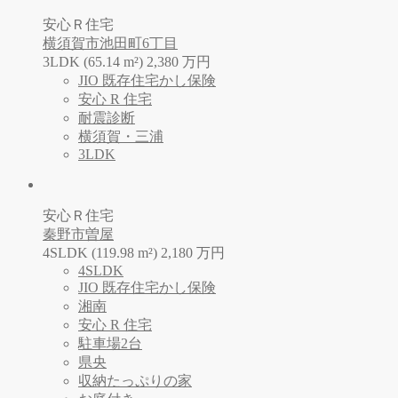
安心Ｒ住宅
横須賀市池田町6丁目
3LDK (65.14 m²)
2,380
万
円
JIO 既存住宅かし保険
安心 R 住宅
耐震診断
横須賀・三浦
3LDK
安心Ｒ住宅
秦野市曽屋
4SLDK (119.98 m²)
2,180
万
円
4SLDK
JIO 既存住宅かし保険
湘南
安心 R 住宅
駐車場2台
県央
収納たっぷりの家