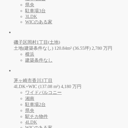
県央
駐車場3台
3LDK
WICのある家
磯子区岡村1丁目(土地)
土地(建築条件なし) 120.84m² (36.55坪)
2,780
万
円
横浜
建築条件なし
茅ヶ崎市香川3丁目
4LDK+WIC (137.08 m²)
4,180
万
円
ワイドバルコニー
湘南
駐車場2台
県央
駅チカ物件
4LDK
WICのある家