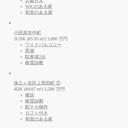
お庭付き
WICのある家
和室のある家
小田原市中町
3LDK (85.93 m²)
3,880
万
円
ワイドバルコニー
西湘
駐車場2台
耐震診断
保土ヶ谷区上菅田町 ②
4DK (84.87 m²)
3,280
万
円
横浜
耐震診断
駅チカ物件
ロフト付き
和室のある家