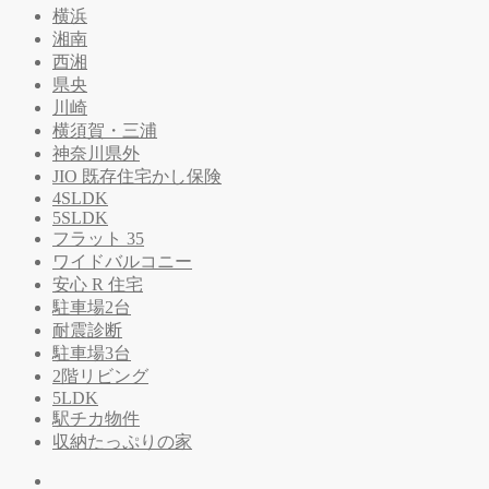
横浜
湘南
西湘
県央
川崎
横須賀・三浦
神奈川県外
JIO 既存住宅かし保険
4SLDK
5SLDK
フラット 35
ワイドバルコニー
安心 R 住宅
駐車場2台
耐震診断
駐車場3台
2階リビング
5LDK
駅チカ物件
収納たっぷりの家