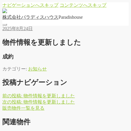
ナビゲーションへスキップ
コンテンツへスキップ
株
式
会
社
パ
ラ
デ
ィ
ス
ハ
ウ
ス
Paradishouse
2025年8月24日
物件情報を更新しました
成約
カテゴリー:
お知らせ
投稿ナビゲーション
前の投稿:
物件情報を更新しました
次の投稿:
物件情報を更新しました
販
売
物
件
一
覧
を
見
る
関連物件