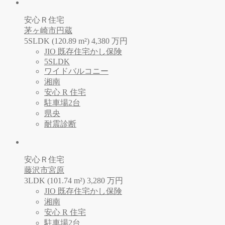
安心Ｒ住宅
茅ヶ崎市円蔵
5SLDK (120.89 m²)
4,380
万
円
JIO 既存住宅かし保険
5SLDK
ワイドバルコニー
湘南
安心 R 住宅
駐車場2台
県央
耐震診断
安心Ｒ住宅
藤沢市宮原
3LDK (101.74 m²)
3,280
万
円
JIO 既存住宅かし保険
湘南
安心 R 住宅
駐車場2台