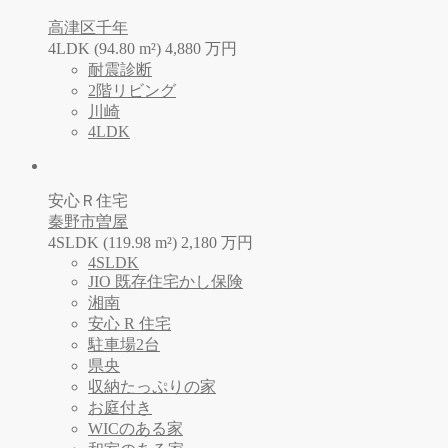
高津区千年
4LDK (94.80 m²)
4,880
万
円
耐震診断
2階リビング
川崎
4LDK
安心Ｒ住宅
秦野市曽屋
4SLDK (119.98 m²)
2,180
万
円
4SLDK
JIO 既存住宅かし保険
湘南
安心 R 住宅
駐車場2台
県央
収納たっぷりの家
お庭付き
WICのある家