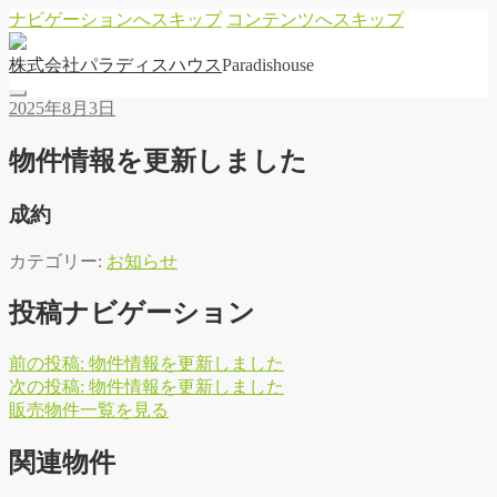
ナビゲーションへスキップ
コンテンツへスキップ
株
式
会
社
パ
ラ
デ
ィ
ス
ハ
ウ
ス
Paradishouse
2025年8月3日
物件情報を更新しました
成約
カテゴリー:
お知らせ
投稿ナビゲーション
前の投稿:
物件情報を更新しました
次の投稿:
物件情報を更新しました
販
売
物
件
一
覧
を
見
る
関連物件