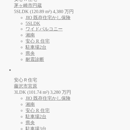
茅ヶ崎市円蔵
5SLDK (120.89 m²)
4,380
万
円
JIO 既存住宅かし保険
5SLDK
ワイドバルコニー
湘南
安心 R 住宅
駐車場2台
県央
耐震診断
安心Ｒ住宅
藤沢市宮原
3LDK (101.74 m²)
3,280
万
円
JIO 既存住宅かし保険
湘南
安心 R 住宅
駐車場2台
県央
駐車場3台