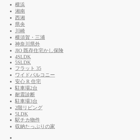
横浜
湘南
西湘
県央
川崎
横須賀・三浦
神奈川県外
JIO 既存住宅かし保険
4SLDK
5SLDK
フラット 35
ワイドバルコニー
安心 R 住宅
駐車場2台
耐震診断
駐車場3台
2階リビング
5LDK
駅チカ物件
収納たっぷりの家