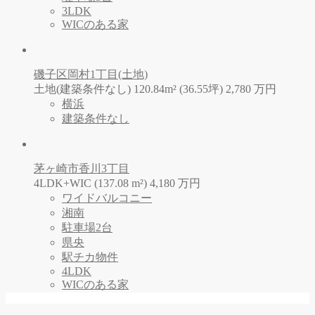
3LDK
WICのある家
磯子区岡村1丁目(土地)
土地(建築条件なし) 120.84m² (36.55坪)
2,780
万
円
横浜
建築条件なし
茅ヶ崎市香川3丁目
4LDK+WIC (137.08 m²)
4,180
万
円
ワイドバルコニー
湘南
駐車場2台
県央
駅チカ物件
4LDK
WICのある家