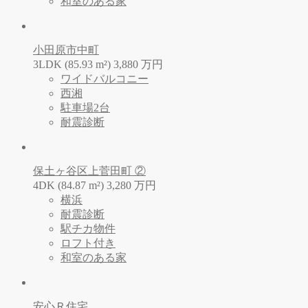
和室のある家
小田原市中町
3LDK (85.93 m²)
3,880
万
円
ワイドバルコニー
西湘
駐車場2台
耐震診断
保土ヶ谷区上菅田町 ②
4DK (84.87 m²)
3,280
万
円
横浜
耐震診断
駅チカ物件
ロフト付き
和室のある家
安心Ｒ住宅