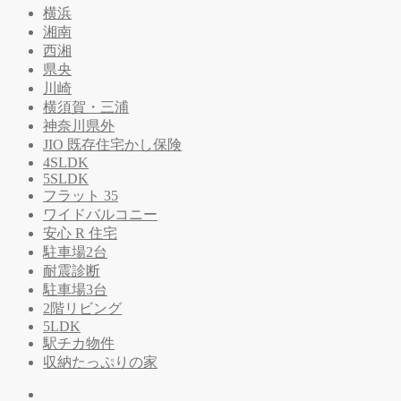
横浜
湘南
西湘
県央
川崎
横須賀・三浦
神奈川県外
JIO 既存住宅かし保険
4SLDK
5SLDK
フラット 35
ワイドバルコニー
安心 R 住宅
駐車場2台
耐震診断
駐車場3台
2階リビング
5LDK
駅チカ物件
収納たっぷりの家