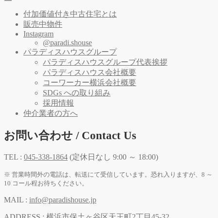
付加価値付き中古住宅とは
販売中物件
Instagram
@paradi.shouse
パラディスハウスグループ
パラディスハウスグループ代表挨拶
パラディスハウス会社概要
コーワーカー横浜会社概要
SDGs への取り組み
採用情報
仲介業者の方へ
お問い合わせ / Contact Us
TEL :
045-338-1864
(定休日なし 9:00 ～ 18:00)
※ 営業時間外の電話は、転送にて受信しています。恐れ入りますが、8 ～
10 コール程お待ちください。
MAIL :
info@paradishouse.jp
ADDRESS :
横浜市保土ヶ谷区天王町2丁目45-32