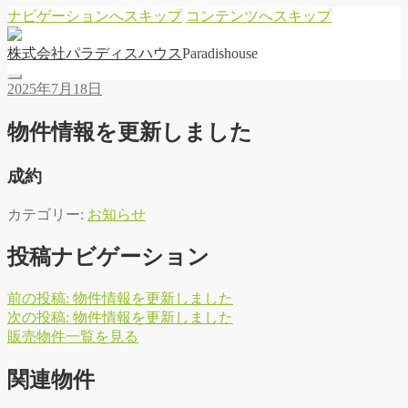
ナビゲーションへスキップ
コンテンツへスキップ
株
式
会
社
パ
ラ
デ
ィ
ス
ハ
ウ
ス
Paradishouse
2025年7月18日
物件情報を更新しました
成約
カテゴリー:
お知らせ
投稿ナビゲーション
前の投稿:
物件情報を更新しました
次の投稿:
物件情報を更新しました
販
売
物
件
一
覧
を
見
る
関連物件