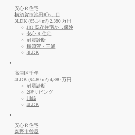
安心Ｒ住宅
横須賀市池田町6丁目
3LDK (65.14 m²)
2,380
万
円
JIO 既存住宅かし保険
安心 R 住宅
耐震診断
横須賀・三浦
3LDK
高津区千年
4LDK (94.80 m²)
4,880
万
円
耐震診断
2階リビング
川崎
4LDK
安心Ｒ住宅
秦野市曽屋