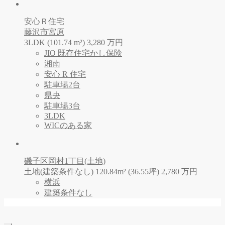
安心Ｒ住宅
藤沢市宮原
3LDK (101.74 m²)
3,280
万
円
JIO 既存住宅かし保険
湘南
安心 R 住宅
駐車場2台
県央
駐車場3台
3LDK
WICのある家
磯子区岡村1丁目(土地)
土地(建築条件なし) 120.84m² (36.55坪)
2,780
万
円
横浜
建築条件なし