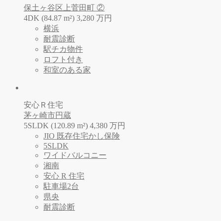
保土ヶ谷区上菅田町 ②
4DK (84.87 m²)
3,280
万
円
横浜
耐震診断
駅チカ物件
ロフト付き
和室のある家
安心Ｒ住宅
茅ヶ崎市円蔵
5SLDK (120.89 m²)
4,380
万
円
JIO 既存住宅かし保険
5SLDK
ワイドバルコニー
湘南
安心 R 住宅
駐車場2台
県央
耐震診断