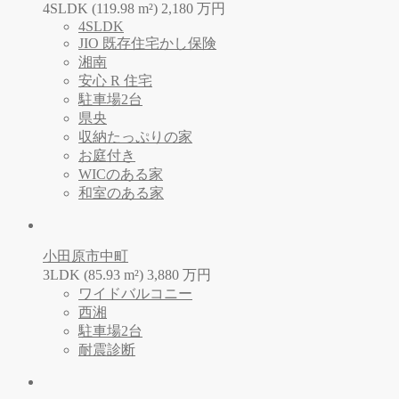
4SLDK (119.98 m²)
2,180
万
円
4SLDK
JIO 既存住宅かし保険
湘南
安心 R 住宅
駐車場2台
県央
収納たっぷりの家
お庭付き
WICのある家
和室のある家
小田原市中町
3LDK (85.93 m²)
3,880
万
円
ワイドバルコニー
西湘
駐車場2台
耐震診断