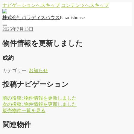
ナビゲーションへスキップ
コンテンツへスキップ
株
式
会
社
パ
ラ
デ
ィ
ス
ハ
ウ
ス
Paradishouse
2025年7月13日
物件情報を更新しました
成約
カテゴリー:
お知らせ
投稿ナビゲーション
前の投稿:
物件情報を更新しました
次の投稿:
物件情報を更新しました
販
売
物
件
一
覧
を
見
る
関連物件