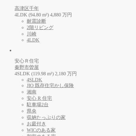
高津区千年
4LDK (94.80 m²)
4,880
万
円
耐震診断
2階リビング
川崎
4LDK
安心Ｒ住宅
秦野市曽屋
4SLDK (119.98 m²)
2,180
万
円
4SLDK
JIO 既存住宅かし保険
湘南
安心 R 住宅
駐車場2台
県央
収納たっぷりの家
お庭付き
WICのある家