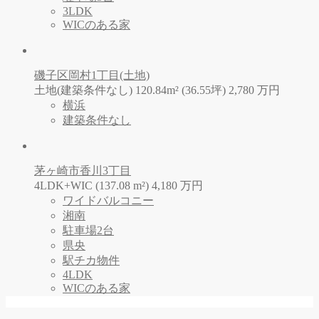
3LDK
WICのある家
磯子区岡村1丁目(土地)
土地(建築条件なし) 120.84m² (36.55坪)
2,780
万
円
横浜
建築条件なし
茅ヶ崎市香川3丁目
4LDK+WIC (137.08 m²)
4,180
万
円
ワイドバルコニー
湘南
駐車場2台
県央
駅チカ物件
4LDK
WICのある家