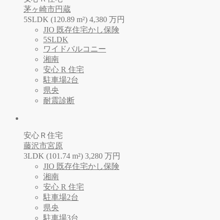
茅ヶ崎市円蔵
5SLDK (120.89 m²)
4,380
万
円
JIO 既存住宅かし保険
5SLDK
ワイドバルコニー
湘南
安心 R 住宅
駐車場2台
県央
耐震診断
安心Ｒ住宅
藤沢市宮原
3LDK (101.74 m²)
3,280
万
円
JIO 既存住宅かし保険
湘南
安心 R 住宅
駐車場2台
県央
駐車場3台