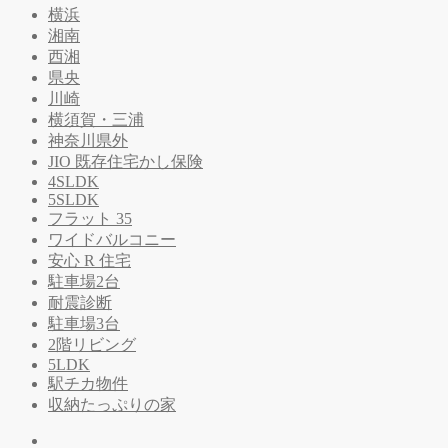
横浜
湘南
西湘
県央
川崎
横須賀・三浦
神奈川県外
JIO 既存住宅かし保険
4SLDK
5SLDK
フラット 35
ワイドバルコニー
安心 R 住宅
駐車場2台
耐震診断
駐車場3台
2階リビング
5LDK
駅チカ物件
収納たっぷりの家