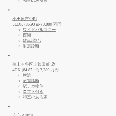
和室のある家
小田原市中町
3LDK (85.93 m²)
3,880
万
円
ワイドバルコニー
西湘
駐車場2台
耐震診断
保土ヶ谷区上菅田町 ②
4DK (84.87 m²)
3,280
万
円
横浜
耐震診断
駅チカ物件
ロフト付き
和室のある家
安心Ｒ住宅