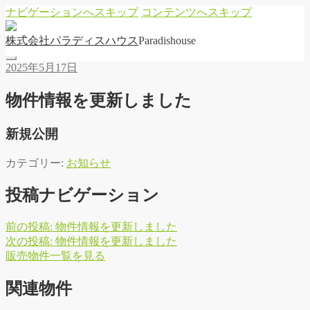
ナビゲーションへスキップ
コンテンツへスキップ
株
式
会
社
パ
ラ
デ
ィ
ス
ハ
ウ
ス
Paradishouse
2025年5月17日
物件情報を更新しました
新規公開
カテゴリー:
お知らせ
投稿ナビゲーション
前の投稿:
物件情報を更新しました
次の投稿:
物件情報を更新しました
販
売
物
件
一
覧
を
見
る
関連物件