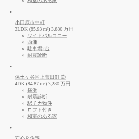
和室のある家
小田原市中町
3LDK (85.93 m²)
3,880
万
円
ワイドバルコニー
西湘
駐車場2台
耐震診断
保土ヶ谷区上菅田町 ②
4DK (84.87 m²)
3,280
万
円
横浜
耐震診断
駅チカ物件
ロフト付き
和室のある家
安心Ｒ住宅