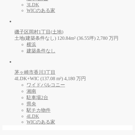
3LDK
WICのある家
磯子区岡村1丁目(土地)
土地(建築条件なし) 120.84m² (36.55坪)
2,780
万
円
横浜
建築条件なし
茅ヶ崎市香川3丁目
4LDK+WIC (137.08 m²)
4,180
万
円
ワイドバルコニー
湘南
駐車場2台
県央
駅チカ物件
4LDK
WICのある家