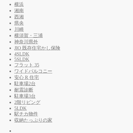
横浜
湘南
西湘
県央
川崎
横須賀・三浦
神奈川県外
JIO 既存住宅かし保険
4SLDK
5SLDK
フラット 35
ワイドバルコニー
安心 R 住宅
駐車場2台
耐震診断
駐車場3台
2階リビング
5LDK
駅チカ物件
収納たっぷりの家