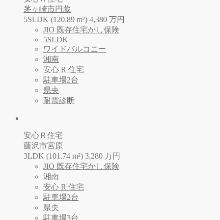
茅ヶ崎市円蔵
5SLDK (120.89 m²)
4,380
万
円
JIO 既存住宅かし保険
5SLDK
ワイドバルコニー
湘南
安心 R 住宅
駐車場2台
県央
耐震診断
安心Ｒ住宅
藤沢市宮原
3LDK (101.74 m²)
3,280
万
円
JIO 既存住宅かし保険
湘南
安心 R 住宅
駐車場2台
県央
駐車場3台