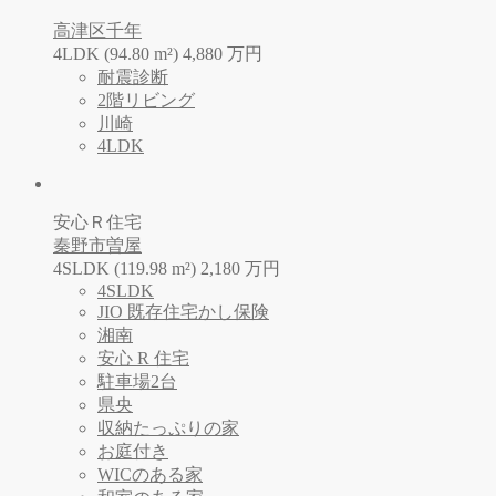
高津区千年
4LDK (94.80 m²)
4,880
万
円
耐震診断
2階リビング
川崎
4LDK
安心Ｒ住宅
秦野市曽屋
4SLDK (119.98 m²)
2,180
万
円
4SLDK
JIO 既存住宅かし保険
湘南
安心 R 住宅
駐車場2台
県央
収納たっぷりの家
お庭付き
WICのある家