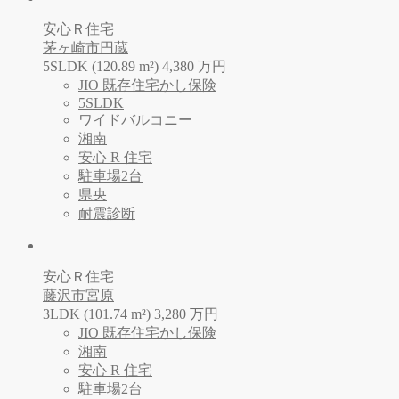
安心Ｒ住宅
茅ヶ崎市円蔵
5SLDK (120.89 m²)
4,380
万
円
JIO 既存住宅かし保険
5SLDK
ワイドバルコニー
湘南
安心 R 住宅
駐車場2台
県央
耐震診断
安心Ｒ住宅
藤沢市宮原
3LDK (101.74 m²)
3,280
万
円
JIO 既存住宅かし保険
湘南
安心 R 住宅
駐車場2台