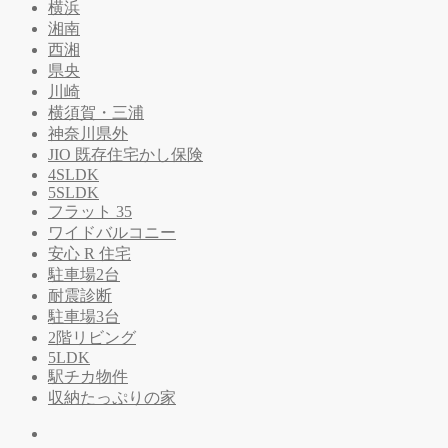
横浜
湘南
西湘
県央
川崎
横須賀・三浦
神奈川県外
JIO 既存住宅かし保険
4SLDK
5SLDK
フラット 35
ワイドバルコニー
安心 R 住宅
駐車場2台
耐震診断
駐車場3台
2階リビング
5LDK
駅チカ物件
収納たっぷりの家