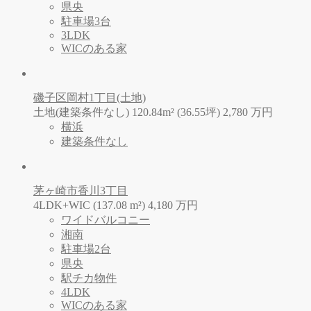
県央
駐車場3台
3LDK
WICのある家
磯子区岡村1丁目(土地)
土地(建築条件なし) 120.84m² (36.55坪)
2,780
万
円
横浜
建築条件なし
茅ヶ崎市香川3丁目
4LDK+WIC (137.08 m²)
4,180
万
円
ワイドバルコニー
湘南
駐車場2台
県央
駅チカ物件
4LDK
WICのある家