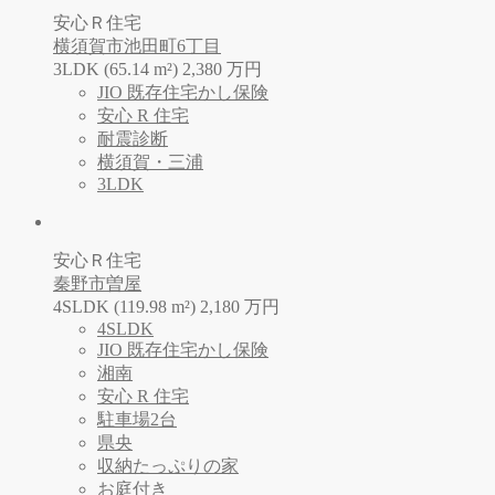
安心Ｒ住宅
横須賀市池田町6丁目
3LDK (65.14 m²)
2,380
万
円
JIO 既存住宅かし保険
安心 R 住宅
耐震診断
横須賀・三浦
3LDK
安心Ｒ住宅
秦野市曽屋
4SLDK (119.98 m²)
2,180
万
円
4SLDK
JIO 既存住宅かし保険
湘南
安心 R 住宅
駐車場2台
県央
収納たっぷりの家
お庭付き