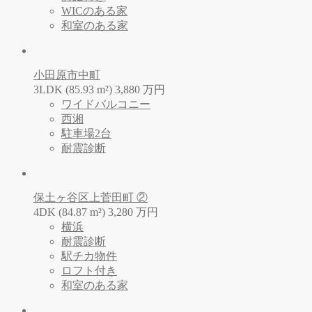
WICのある家
和室のある家
小田原市中町
3LDK (85.93 m²)
3,880
万
円
ワイドバルコニー
西湘
駐車場2台
耐震診断
保土ヶ谷区上菅田町 ②
4DK (84.87 m²)
3,280
万
円
横浜
耐震診断
駅チカ物件
ロフト付き
和室のある家