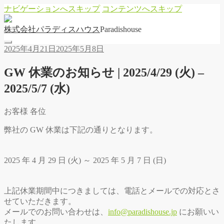
ナビゲーションへスキップ
コンテンツへスキップ
株
式
会
社
パ
ラ
デ
ィ
ス
ハ
ウ
ス
Paradishouse
2025年4月21日
2025年5月8日
GW 休業のお知らせ | 2025/4/29 (火) –
2025/5/7 (水)
お客様 各位
弊社の GW 休業は下記の通りとなります。
2025 年 4 月 29 日 (火) ～ 2025 年 5 月 7 日 (日)
上記休業期間中につきましては、電話とメールでの対応とさ
せていただきます。
メールでのお問い合わせは、
info@paradishouse.jp
にお願いい
たします。