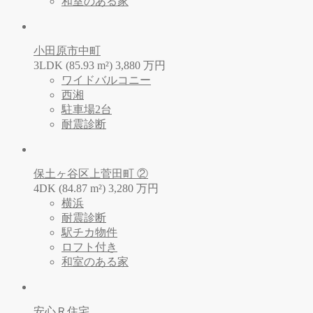
和室のある家
小田原市中町
3LDK (85.93 m²)
3,880
万
円
ワイドバルコニー
西湘
駐車場2台
耐震診断
保土ヶ谷区上菅田町 ②
4DK (84.87 m²)
3,280
万
円
横浜
耐震診断
駅チカ物件
ロフト付き
和室のある家
安心Ｒ住宅