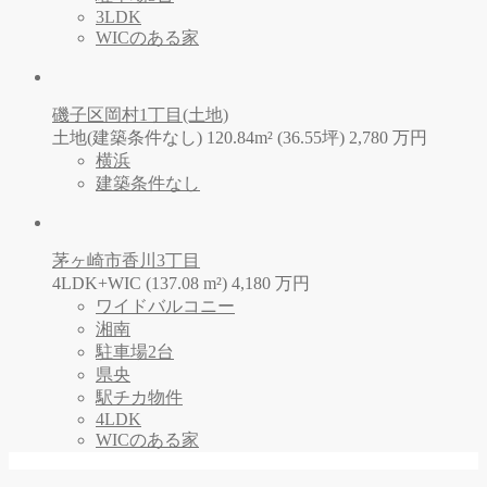
3LDK
WICのある家
磯子区岡村1丁目(土地)
土地(建築条件なし) 120.84m² (36.55坪)
2,780
万
円
横浜
建築条件なし
茅ヶ崎市香川3丁目
4LDK+WIC (137.08 m²)
4,180
万
円
ワイドバルコニー
湘南
駐車場2台
県央
駅チカ物件
4LDK
WICのある家