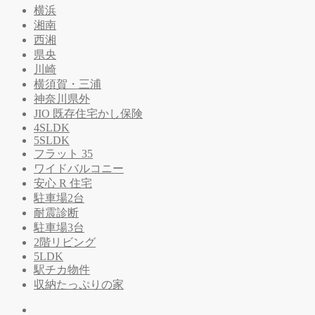
横浜
湘南
西湘
県央
川崎
横須賀・三浦
神奈川県外
JIO 既存住宅かし保険
4SLDK
5SLDK
フラット 35
ワイドバルコニー
安心 R 住宅
駐車場2台
耐震診断
駐車場3台
2階リビング
5LDK
駅チカ物件
収納たっぷりの家