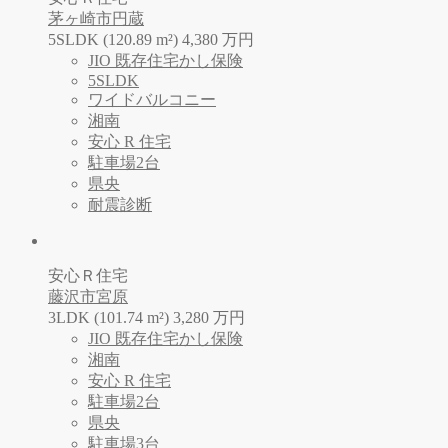
茅ヶ崎市円蔵
5SLDK (120.89 m²)
4,380
万
円
JIO 既存住宅かし保険
5SLDK
ワイドバルコニー
湘南
安心 R 住宅
駐車場2台
県央
耐震診断
安心Ｒ住宅
藤沢市宮原
3LDK (101.74 m²)
3,280
万
円
JIO 既存住宅かし保険
湘南
安心 R 住宅
駐車場2台
県央
駐車場3台