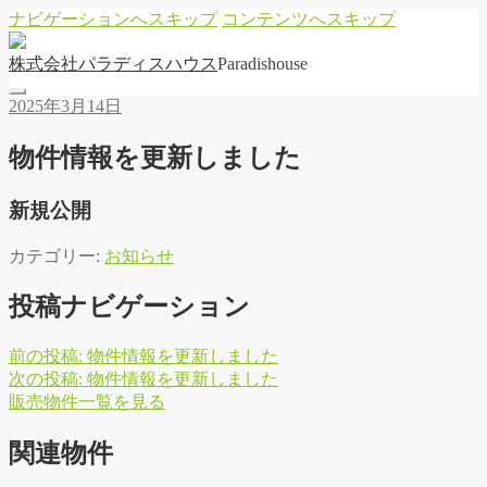
ナビゲーションへスキップ
コンテンツへスキップ
株
式
会
社
パ
ラ
デ
ィ
ス
ハ
ウ
ス
Paradishouse
2025年3月14日
物件情報を更新しました
新規公開
カテゴリー:
お知らせ
投稿ナビゲーション
前の投稿:
物件情報を更新しました
次の投稿:
物件情報を更新しました
販
売
物
件
一
覧
を
見
る
関連物件