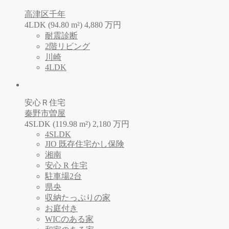
高津区千年
4LDK (94.80 m²)
4,880
万
円
耐震診断
2階リビング
川崎
4LDK
安心Ｒ住宅
秦野市曽屋
4SLDK (119.98 m²)
2,180
万
円
4SLDK
JIO 既存住宅かし保険
湘南
安心 R 住宅
駐車場2台
県央
収納たっぷりの家
お庭付き
WICのある家