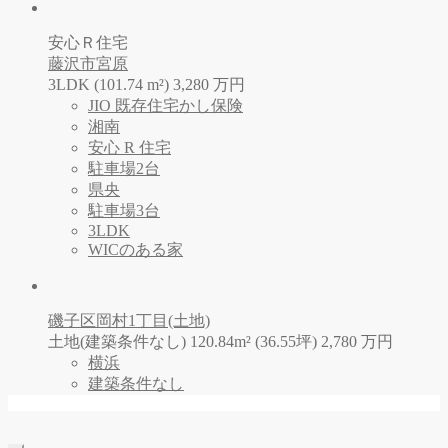
安心Ｒ住宅
藤沢市宮原
3LDK (101.74 m²)
3,280
万
円
JIO 既存住宅かし保険
湘南
安心 R 住宅
駐車場2台
県央
駐車場3台
3LDK
WICのある家
磯子区岡村1丁目(土地)
土地(建築条件なし) 120.84m² (36.55坪)
2,780
万
円
横浜
建築条件なし