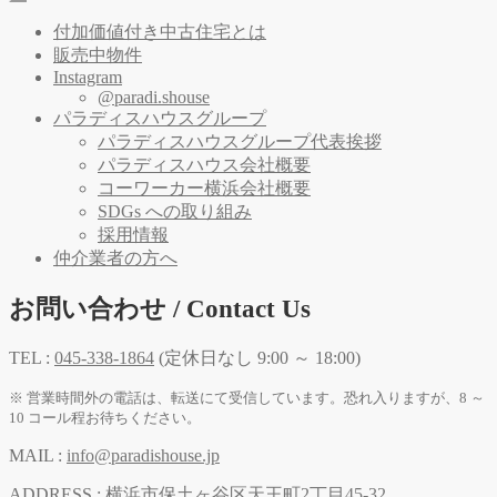
付加価値付き中古住宅とは
販売中物件
Instagram
@paradi.shouse
パラディスハウスグループ
パラディスハウスグループ代表挨拶
パラディスハウス会社概要
コーワーカー横浜会社概要
SDGs への取り組み
採用情報
仲介業者の方へ
お問い合わせ / Contact Us
TEL :
045-338-1864
(定休日なし 9:00 ～ 18:00)
※ 営業時間外の電話は、転送にて受信しています。恐れ入りますが、8 ～
10 コール程お待ちください。
MAIL :
info@paradishouse.jp
ADDRESS :
横浜市保土ヶ谷区天王町2丁目45-32