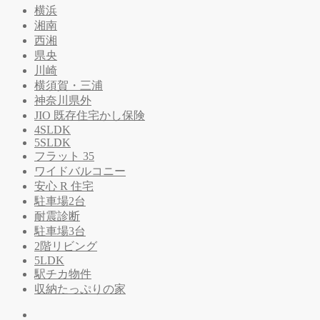
横浜
湘南
西湘
県央
川崎
横須賀・三浦
神奈川県外
JIO 既存住宅かし保険
4SLDK
5SLDK
フラット 35
ワイドバルコニー
安心 R 住宅
駐車場2台
耐震診断
駐車場3台
2階リビング
5LDK
駅チカ物件
収納たっぷりの家