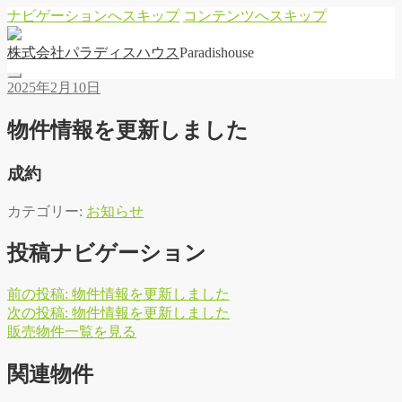
ナビゲーションへスキップ
コンテンツへスキップ
株
式
会
社
パ
ラ
デ
ィ
ス
ハ
ウ
ス
Paradishouse
2025年2月10日
物件情報を更新しました
成約
カテゴリー:
お知らせ
投稿ナビゲーション
前の投稿:
物件情報を更新しました
次の投稿:
物件情報を更新しました
販
売
物
件
一
覧
を
見
る
関連物件