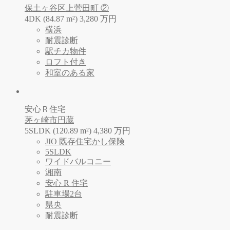
保土ヶ谷区上菅田町 ②
4DK (84.87 m²)
3,280
万
円
横浜
耐震診断
駅チカ物件
ロフト付き
和室のある家
安心Ｒ住宅
茅ヶ崎市円蔵
5SLDK (120.89 m²)
4,380
万
円
JIO 既存住宅かし保険
5SLDK
ワイドバルコニー
湘南
安心 R 住宅
駐車場2台
県央
耐震診断