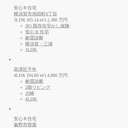
安心Ｒ住宅
横須賀市池田町6丁目
3LDK (65.14 m²)
2,380
万
円
JIO 既存住宅かし保険
安心 R 住宅
耐震診断
横須賀・三浦
3LDK
高津区千年
4LDK (94.80 m²)
4,880
万
円
耐震診断
2階リビング
川崎
4LDK
安心Ｒ住宅
秦野市曽屋