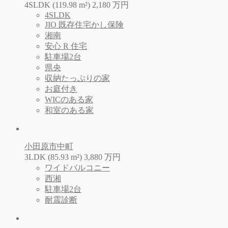
4SLDK (119.98 m²)
2,180
万
円
4SLDK
JIO 既存住宅かし保険
湘南
安心 R 住宅
駐車場2台
県央
収納たっぷりの家
お庭付き
WICのある家
和室のある家
小田原市中町
3LDK (85.93 m²)
3,880
万
円
ワイドバルコニー
西湘
駐車場2台
耐震診断