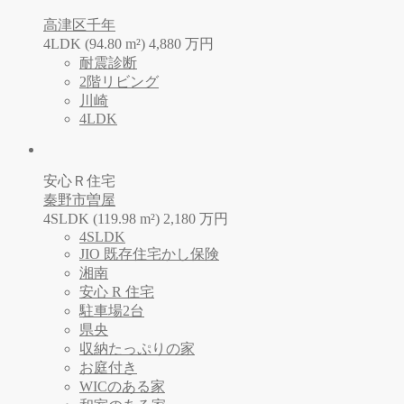
高津区千年
4LDK (94.80 m²)
4,880
万
円
耐震診断
2階リビング
川崎
4LDK
安心Ｒ住宅
秦野市曽屋
4SLDK (119.98 m²)
2,180
万
円
4SLDK
JIO 既存住宅かし保険
湘南
安心 R 住宅
駐車場2台
県央
収納たっぷりの家
お庭付き
WICのある家