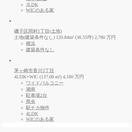
3LDK
WICのある家
磯子区岡村1丁目(土地)
土地(建築条件なし) 120.84m² (36.55坪)
2,780
万
円
横浜
建築条件なし
茅ヶ崎市香川3丁目
4LDK+WIC (137.08 m²)
4,180
万
円
ワイドバルコニー
湘南
駐車場2台
県央
駅チカ物件
4LDK
WICのある家