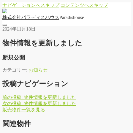
ナビゲーションへスキップ
コンテンツへスキップ
株
式
会
社
パ
ラ
デ
ィ
ス
ハ
ウ
ス
Paradishouse
2024年11月18日
物件情報を更新しました
新規公開
カテゴリー:
お知らせ
投稿ナビゲーション
前の投稿:
物件情報を更新しました
次の投稿:
物件情報を更新しました
販
売
物
件
一
覧
を
見
る
関連物件