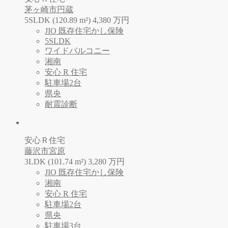
茅ヶ崎市円蔵
5SLDK (120.89 m²)
4,380
万
円
JIO 既存住宅かし保険
5SLDK
ワイドバルコニー
湘南
安心 R 住宅
駐車場2台
県央
耐震診断
安心Ｒ住宅
藤沢市宮原
3LDK (101.74 m²)
3,280
万
円
JIO 既存住宅かし保険
湘南
安心 R 住宅
駐車場2台
県央
駐車場3台