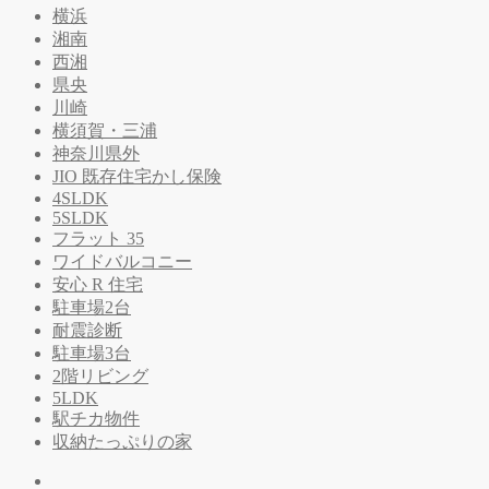
横浜
湘南
西湘
県央
川崎
横須賀・三浦
神奈川県外
JIO 既存住宅かし保険
4SLDK
5SLDK
フラット 35
ワイドバルコニー
安心 R 住宅
駐車場2台
耐震診断
駐車場3台
2階リビング
5LDK
駅チカ物件
収納たっぷりの家