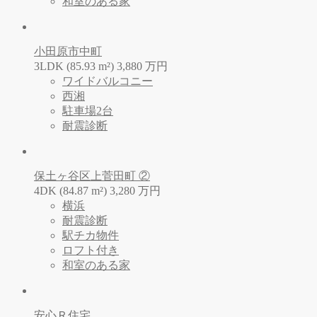
和室のある家
小田原市中町
3LDK (85.93 m²)
3,880
万
円
ワイドバルコニー
西湘
駐車場2台
耐震診断
保土ヶ谷区上菅田町 ②
4DK (84.87 m²)
3,280
万
円
横浜
耐震診断
駅チカ物件
ロフト付き
和室のある家
安心Ｒ住宅