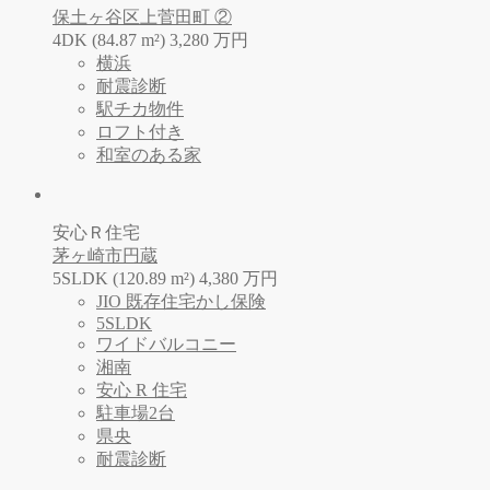
保土ヶ谷区上菅田町 ②
4DK (84.87 m²)
3,280
万
円
横浜
耐震診断
駅チカ物件
ロフト付き
和室のある家
安心Ｒ住宅
茅ヶ崎市円蔵
5SLDK (120.89 m²)
4,380
万
円
JIO 既存住宅かし保険
5SLDK
ワイドバルコニー
湘南
安心 R 住宅
駐車場2台
県央
耐震診断