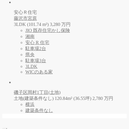
安心Ｒ住宅
藤沢市宮原
3LDK (101.74 m²)
3,280
万
円
JIO 既存住宅かし保険
湘南
安心 R 住宅
駐車場2台
県央
駐車場3台
3LDK
WICのある家
磯子区岡村1丁目(土地)
土地(建築条件なし) 120.84m² (36.55坪)
2,780
万
円
横浜
建築条件なし