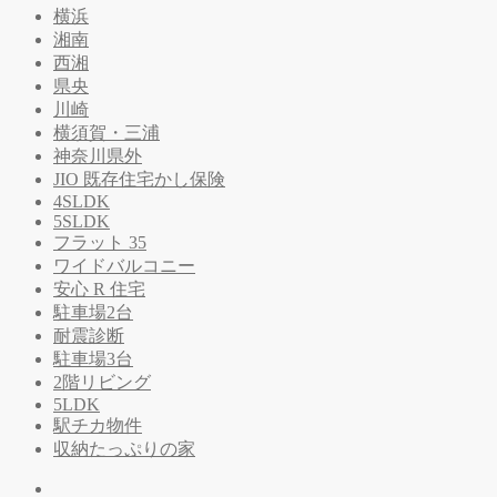
横浜
湘南
西湘
県央
川崎
横須賀・三浦
神奈川県外
JIO 既存住宅かし保険
4SLDK
5SLDK
フラット 35
ワイドバルコニー
安心 R 住宅
駐車場2台
耐震診断
駐車場3台
2階リビング
5LDK
駅チカ物件
収納たっぷりの家