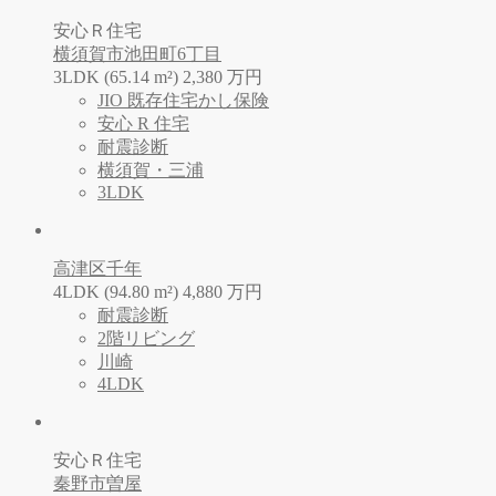
安心Ｒ住宅
横須賀市池田町6丁目
3LDK (65.14 m²)
2,380
万
円
JIO 既存住宅かし保険
安心 R 住宅
耐震診断
横須賀・三浦
3LDK
高津区千年
4LDK (94.80 m²)
4,880
万
円
耐震診断
2階リビング
川崎
4LDK
安心Ｒ住宅
秦野市曽屋