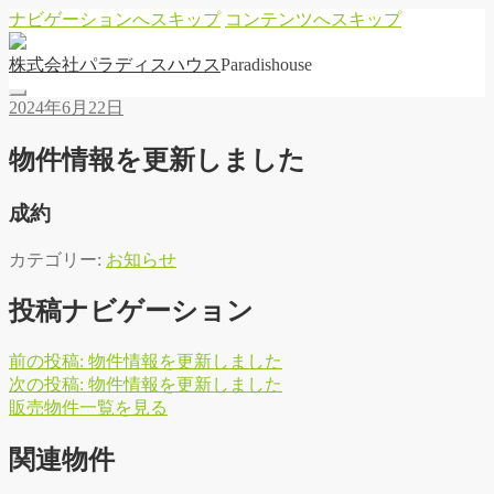
ナビゲーションへスキップ
コンテンツへスキップ
株
式
会
社
パ
ラ
デ
ィ
ス
ハ
ウ
ス
Paradishouse
2024年6月22日
物件情報を更新しました
成約
カテゴリー:
お知らせ
投稿ナビゲーション
前の投稿:
物件情報を更新しました
次の投稿:
物件情報を更新しました
販
売
物
件
一
覧
を
見
る
関連物件