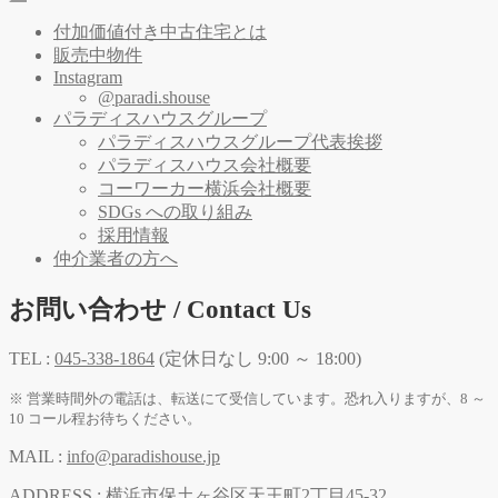
付加価値付き中古住宅とは
販売中物件
Instagram
@paradi.shouse
パラディスハウスグループ
パラディスハウスグループ代表挨拶
パラディスハウス会社概要
コーワーカー横浜会社概要
SDGs への取り組み
採用情報
仲介業者の方へ
お問い合わせ / Contact Us
TEL :
045-338-1864
(定休日なし 9:00 ～ 18:00)
※ 営業時間外の電話は、転送にて受信しています。恐れ入りますが、8 ～
10 コール程お待ちください。
MAIL :
info@paradishouse.jp
ADDRESS :
横浜市保土ヶ谷区天王町2丁目45-32