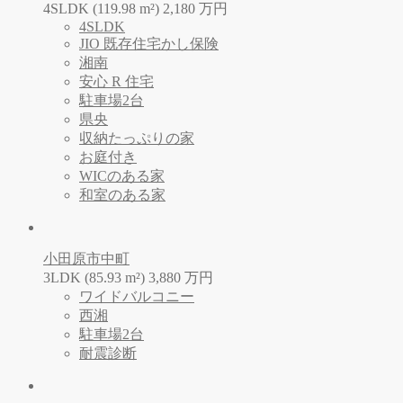
4SLDK (119.98 m²)
2,180
万
円
4SLDK
JIO 既存住宅かし保険
湘南
安心 R 住宅
駐車場2台
県央
収納たっぷりの家
お庭付き
WICのある家
和室のある家
小田原市中町
3LDK (85.93 m²)
3,880
万
円
ワイドバルコニー
西湘
駐車場2台
耐震診断