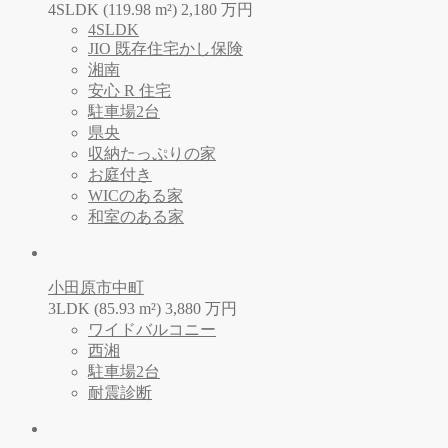
4SLDK (119.98 m²)
2,180
万
円
4SLDK
JIO 既存住宅かし保険
湘南
安心 R 住宅
駐車場2台
県央
収納たっぷりの家
お庭付き
WICのある家
和室のある家
小田原市中町
3LDK (85.93 m²)
3,880
万
円
ワイドバルコニー
西湘
駐車場2台
耐震診断