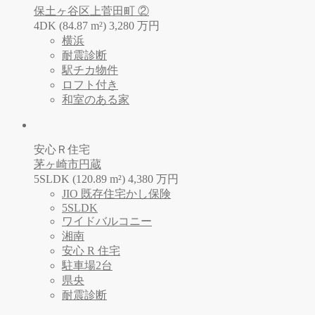
保土ヶ谷区上菅田町 ②
4DK (84.87 m²)
3,280
万
円
横浜
耐震診断
駅チカ物件
ロフト付き
和室のある家
安心Ｒ住宅
茅ヶ崎市円蔵
5SLDK (120.89 m²)
4,380
万
円
JIO 既存住宅かし保険
5SLDK
ワイドバルコニー
湘南
安心 R 住宅
駐車場2台
県央
耐震診断