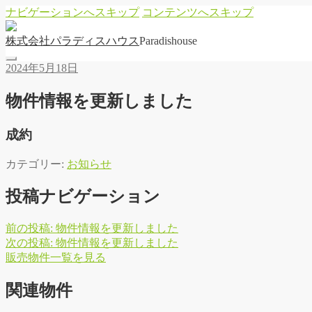
ナビゲーションへスキップ
コンテンツへスキップ
株
式
会
社
パ
ラ
デ
ィ
ス
ハ
ウ
ス
Paradishouse
2024年5月18日
物件情報を更新しました
成約
カテゴリー:
お知らせ
投稿ナビゲーション
前の投稿:
物件情報を更新しました
次の投稿:
物件情報を更新しました
販
売
物
件
一
覧
を
見
る
関連物件