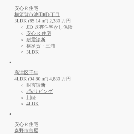
安心Ｒ住宅
横須賀市池田町6丁目
3LDK (65.14 m²)
2,380
万
円
JIO 既存住宅かし保険
安心 R 住宅
耐震診断
横須賀・三浦
3LDK
高津区千年
4LDK (94.80 m²)
4,880
万
円
耐震診断
2階リビング
川崎
4LDK
安心Ｒ住宅
秦野市曽屋