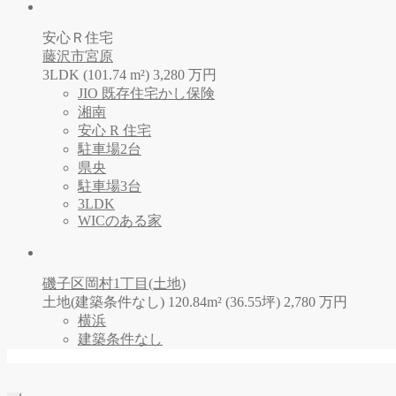
安心Ｒ住宅
藤沢市宮原
3LDK (101.74 m²)
3,280
万
円
JIO 既存住宅かし保険
湘南
安心 R 住宅
駐車場2台
県央
駐車場3台
3LDK
WICのある家
磯子区岡村1丁目(土地)
土地(建築条件なし) 120.84m² (36.55坪)
2,780
万
円
横浜
建築条件なし