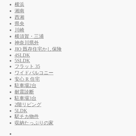
横浜
湘南
西湘
県央
川崎
横須賀・三浦
神奈川県外
JIO 既存住宅かし保険
4SLDK
5SLDK
フラット 35
ワイドバルコニー
安心 R 住宅
駐車場2台
耐震診断
駐車場3台
2階リビング
5LDK
駅チカ物件
収納たっぷりの家