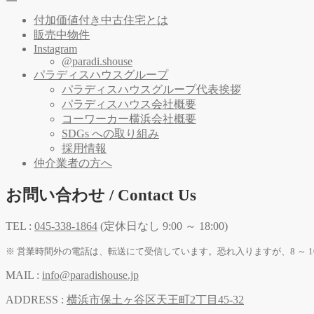
付加価値付き中古住宅とは
販売中物件
Instagram
@paradi.shouse
パラディスハウスグループ
パラディスハウスグループ代表挨拶
パラディスハウス会社概要
コーワーカー横浜会社概要
SDGs への取り組み
採用情報
仲介業者の方へ
お問い合わせ / Contact Us
TEL :
045-338-1864
(定休日なし 9:00 ～ 18:00)
※ 営業時間外の電話は、転送にて受信しています。恐れ入りますが、8 ～ 1
MAIL :
info@paradishouse.jp
ADDRESS :
横浜市保土ヶ谷区天王町2丁目45-32