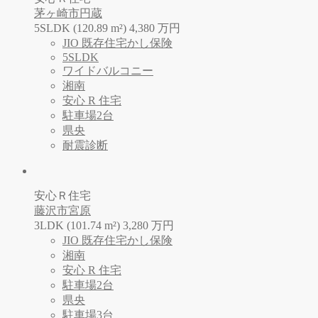
茅ヶ崎市円蔵
5SLDK (120.89 m²)
4,380
万
円
JIO 既存住宅かし保険
5SLDK
ワイドバルコニー
湘南
安心 R 住宅
駐車場2台
県央
耐震診断
安心Ｒ住宅
藤沢市宮原
3LDK (101.74 m²)
3,280
万
円
JIO 既存住宅かし保険
湘南
安心 R 住宅
駐車場2台
県央
駐車場3台