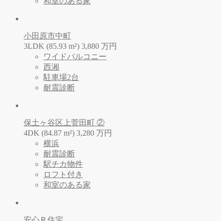
和室のある家
小田原市中町
3LDK (85.93 m²)
3,880
万
円
ワイドバルコニー
西湘
駐車場2台
耐震診断
保土ヶ谷区上菅田町 ②
4DK (84.87 m²)
3,280
万
円
横浜
耐震診断
駅チカ物件
ロフト付き
和室のある家
安心Ｒ住宅