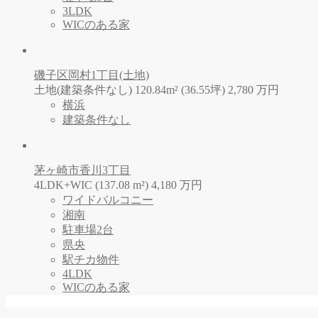
3LDK
WICのある家
磯子区岡村1丁目(土地)
土地(建築条件なし) 120.84m² (36.55坪)
2,780
万
円
横浜
建築条件なし
茅ヶ崎市香川3丁目
4LDK+WIC (137.08 m²)
4,180
万
円
ワイドバルコニー
湘南
駐車場2台
県央
駅チカ物件
4LDK
WICのある家