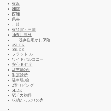
横浜
湘南
西湘
県央
川崎
横須賀・三浦
神奈川県外
JIO 既存住宅かし保険
4SLDK
5SLDK
フラット 35
ワイドバルコニー
安心 R 住宅
駐車場2台
耐震診断
駐車場3台
2階リビング
5LDK
駅チカ物件
収納たっぷりの家