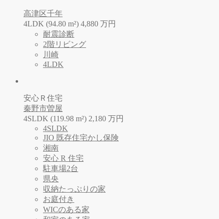
高津区千年
4LDK (94.80 m²)
4,880
万
円
耐震診断
2階リビング
川崎
4LDK
安心Ｒ住宅
秦野市曽屋
4SLDK (119.98 m²)
2,180
万
円
4SLDK
JIO 既存住宅かし保険
湘南
安心 R 住宅
駐車場2台
県央
収納たっぷりの家
お庭付き
WICのある家