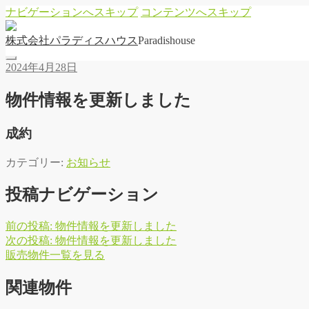
ナビゲーションへスキップ
コンテンツへスキップ
株
式
会
社
パ
ラ
デ
ィ
ス
ハ
ウ
ス
Paradishouse
2024年4月28日
物件情報を更新しました
成約
カテゴリー:
お知らせ
投稿ナビゲーション
前の投稿:
物件情報を更新しました
次の投稿:
物件情報を更新しました
販
売
物
件
一
覧
を
見
る
関連物件