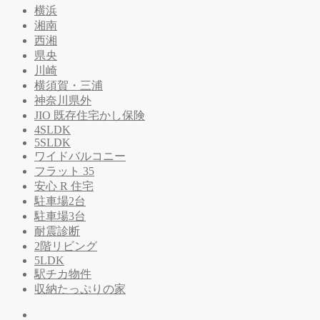
横浜
湘南
西湘
県央
川崎
横須賀・三浦
神奈川県外
JIO 既存住宅かし保険
4SLDK
5SLDK
ワイドバルコニー
フラット 35
安心 R 住宅
駐車場2台
駐車場3台
耐震診断
2階リビング
5LDK
駅チカ物件
収納たっぷりの家