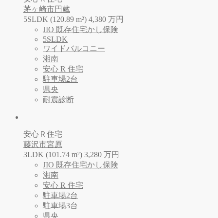
茅ヶ崎市円蔵
5SLDK (120.89 m²)
4,380
万
円
JIO 既存住宅かし保険
5SLDK
ワイドバルコニー
湘南
安心 R 住宅
駐車場2台
県央
耐震診断
安心Ｒ住宅
藤沢市宮原
3LDK (101.74 m²)
3,280
万
円
JIO 既存住宅かし保険
湘南
安心 R 住宅
駐車場2台
駐車場3台
県央