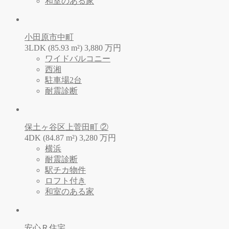
和室のある家
小田原市中町
3LDK (85.93 m²)
3,880
万
円
ワイドバルコニー
西湘
駐車場2台
耐震診断
保土ヶ谷区上菅田町 ②
4DK (84.87 m²)
3,280
万
円
横浜
耐震診断
駅チカ物件
ロフト付き
和室のある家
安心Ｒ住宅