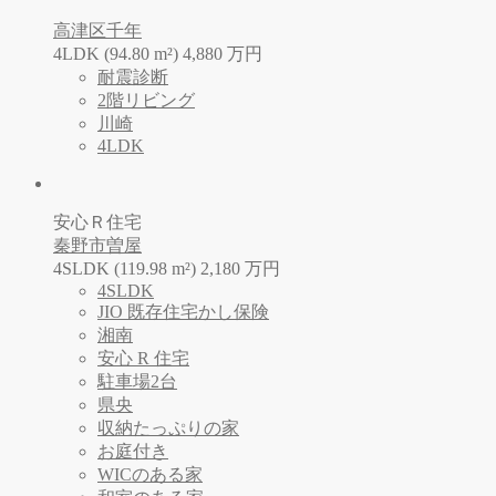
高津区千年
4LDK (94.80 m²)
4,880
万
円
耐震診断
2階リビング
川崎
4LDK
安心Ｒ住宅
秦野市曽屋
4SLDK (119.98 m²)
2,180
万
円
4SLDK
JIO 既存住宅かし保険
湘南
安心 R 住宅
駐車場2台
県央
収納たっぷりの家
お庭付き
WICのある家