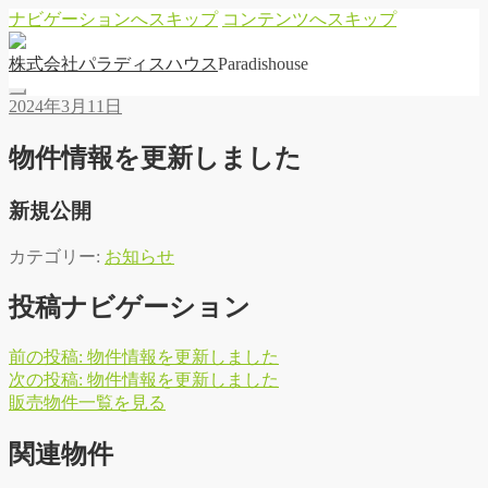
ナビゲーションへスキップ
コンテンツへスキップ
株
式
会
社
パ
ラ
デ
ィ
ス
ハ
ウ
ス
Paradishouse
2024年3月11日
物件情報を更新しました
新規公開
カテゴリー:
お知らせ
投稿ナビゲーション
前の投稿:
物件情報を更新しました
次の投稿:
物件情報を更新しました
販
売
物
件
一
覧
を
見
る
関連物件