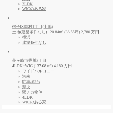
3LDK
WICのある家
磯子区岡村1丁目(土地)
土地(建築条件なし) 120.84m² (36.55坪)
2,780
万
円
横浜
建築条件なし
茅ヶ崎市香川3丁目
4LDK+WIC (137.08 m²)
4,180
万
円
ワイドバルコニー
湘南
駐車場2台
県央
駅チカ物件
4LDK
WICのある家