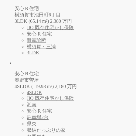
安心Ｒ住宅
横須賀市池田町6丁目
3LDK (65.14 m²)
2,380
万
円
JIO 既存住宅かし保険
安心 R 住宅
耐震診断
横須賀・三浦
3LDK
安心Ｒ住宅
秦野市曽屋
4SLDK (119.98 m²)
2,180
万
円
4SLDK
JIO 既存住宅かし保険
湘南
安心 R 住宅
駐車場2台
県央
収納たっぷりの家