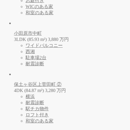
お庭付き
WICのある家
和室のある家
小田原市中町
3LDK (85.93 m²)
3,880
万
円
ワイドバルコニー
西湘
駐車場2台
耐震診断
保土ヶ谷区上菅田町 ②
4DK (84.87 m²)
3,280
万
円
横浜
耐震診断
駅チカ物件
ロフト付き
和室のある家