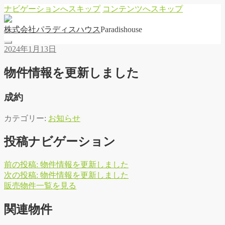
ナビゲーションへスキップ
コンテンツへスキップ
株
式
会
社
パ
ラ
デ
ィ
ス
ハ
ウ
ス
Paradishouse
2024年1月13日
物件情報を更新しました
成約
カテゴリー:
お知らせ
投稿ナビゲーション
前の投稿:
物件情報を更新しました
次の投稿:
物件情報を更新しました
販
売
物
件
一
覧
を
見
る
関連物件