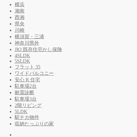
横浜
湘南
西湘
県央
川崎
横須賀・三浦
神奈川県外
JIO 既存住宅かし保険
4SLDK
5SLDK
フラット 35
ワイドバルコニー
安心 R 住宅
駐車場2台
耐震診断
駐車場3台
2階リビング
5LDK
駅チカ物件
収納たっぷりの家