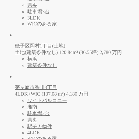
県央
駐車場3台
3LDK
WICのある家
磯子区岡村1丁目(土地)
土地(建築条件なし) 120.84m² (36.55坪)
2,780
万
円
横浜
建築条件なし
茅ヶ崎市香川3丁目
4LDK+WIC (137.08 m²)
4,180
万
円
ワイドバルコニー
湘南
駐車場2台
県央
駅チカ物件
4LDK
WICのある家