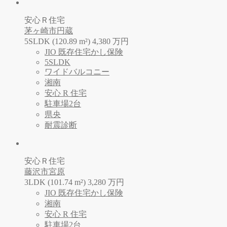
安心Ｒ住宅
茅ヶ崎市円蔵
5SLDK (120.89 m²)
4,380
万
円
JIO 既存住宅かし保険
5SLDK
ワイドバルコニー
湘南
安心 R 住宅
駐車場2台
県央
耐震診断
安心Ｒ住宅
藤沢市宮原
3LDK (101.74 m²)
3,280
万
円
JIO 既存住宅かし保険
湘南
安心 R 住宅
駐車場2台