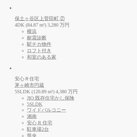
保土ヶ谷区上菅田町 ②
4DK (84.87 m²)
3,280
万
円
横浜
耐震診断
駅チカ物件
ロフト付き
和室のある家
安心Ｒ住宅
茅ヶ崎市円蔵
5SLDK (120.89 m²)
4,380
万
円
JIO 既存住宅かし保険
5SLDK
ワイドバルコニー
湘南
安心 R 住宅
駐車場2台
県央