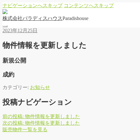
ナビゲーションへスキップ
コンテンツへスキップ
株
式
会
社
パ
ラ
デ
ィ
ス
ハ
ウ
ス
Paradishouse
2023年12月25日
物件情報を更新しました
新規公開
成約
カテゴリー:
お知らせ
投稿ナビゲーション
前の投稿:
物件情報を更新しました
次の投稿:
物件情報を更新しました
販
売
物
件
一
覧
を
見
る