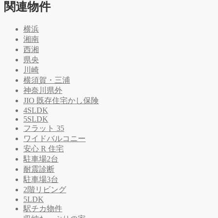
関連物件
横浜
湘南
西湘
県央
川崎
横須賀・三浦
神奈川県外
JIO 既存住宅かし保険
4SLDK
5SLDK
フラット 35
ワイドバルコニー
安心 R 住宅
駐車場2台
耐震診断
駐車場3台
2階リビング
5LDK
駅チカ物件