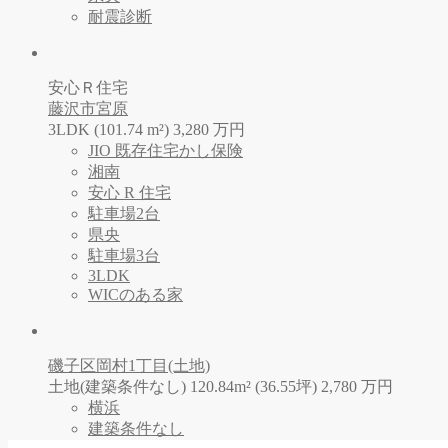
耐震診断
安心Ｒ住宅
藤沢市宮原
3LDK (101.74 m²)
3,280
万
円
JIO 既存住宅かし保険
湘南
安心 R 住宅
駐車場2台
県央
駐車場3台
3LDK
WICのある家
磯子区岡村1丁目(土地)
土地(建築条件なし) 120.84m² (36.55坪)
2,780
万
円
横浜
建築条件なし