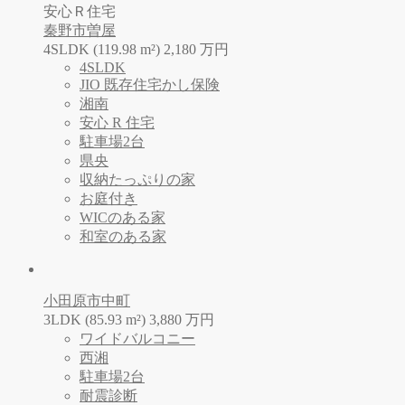
安心Ｒ住宅
秦野市曽屋
4SLDK (119.98 m²)
2,180
万
円
4SLDK
JIO 既存住宅かし保険
湘南
安心 R 住宅
駐車場2台
県央
収納たっぷりの家
お庭付き
WICのある家
和室のある家
小田原市中町
3LDK (85.93 m²)
3,880
万
円
ワイドバルコニー
西湘
駐車場2台
耐震診断