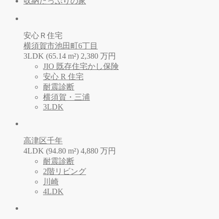
収納たっぷりの家
安心Ｒ住宅
横須賀市池田町6丁目
3LDK (65.14 m²)
2,380
万
円
JIO 既存住宅かし保険
安心 R 住宅
耐震診断
横須賀・三浦
3LDK
高津区千年
4LDK (94.80 m²)
4,880
万
円
耐震診断
2階リビング
川崎
4LDK