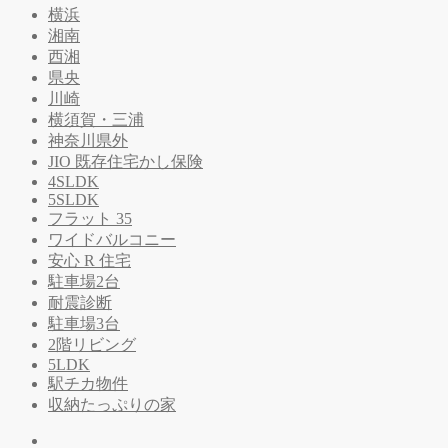
横浜
湘南
西湘
県央
川崎
横須賀・三浦
神奈川県外
JIO 既存住宅かし保険
4SLDK
5SLDK
フラット 35
ワイドバルコニー
安心 R 住宅
駐車場2台
耐震診断
駐車場3台
2階リビング
5LDK
駅チカ物件
収納たっぷりの家