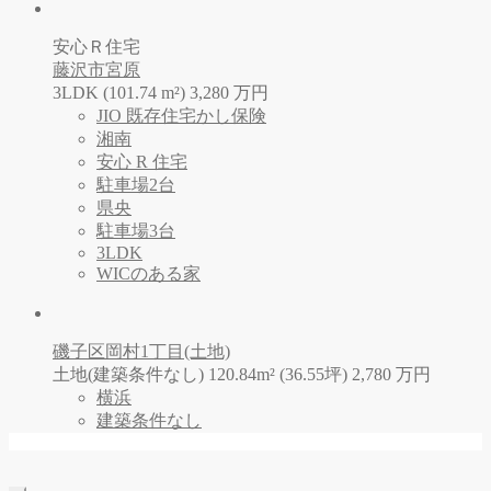
安心Ｒ住宅
藤沢市宮原
3LDK (101.74 m²)
3,280
万
円
JIO 既存住宅かし保険
湘南
安心 R 住宅
駐車場2台
県央
駐車場3台
3LDK
WICのある家
磯子区岡村1丁目(土地)
土地(建築条件なし) 120.84m² (36.55坪)
2,780
万
円
横浜
建築条件なし