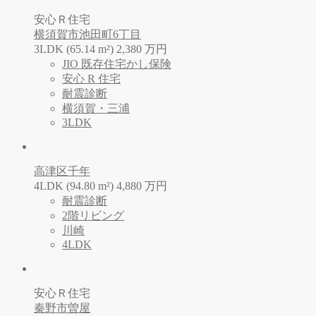
安心Ｒ住宅
横須賀市池田町6丁目
3LDK (65.14 m²)
2,380
万
円
JIO 既存住宅かし保険
安心 R 住宅
耐震診断
横須賀・三浦
3LDK
高津区千年
4LDK (94.80 m²)
4,880
万
円
耐震診断
2階リビング
川崎
4LDK
安心Ｒ住宅
秦野市曽屋