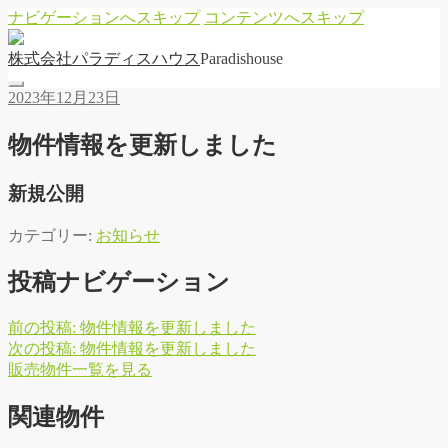
ナビゲーションへスキップ
コンテンツへスキップ
株
式
会
社
パ
ラ
デ
ィ
ス
ハ
ウ
ス
Paradishouse
2023年12月23日
物件情報を更新しました
新規公開
カテゴリー:
お知らせ
投稿ナビゲーション
前の投稿:
物件情報を更新しました
次の投稿:
物件情報を更新しました
販
売
物
件
一
覧
を
見
る
関連物件