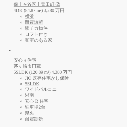
保土ヶ谷区上菅田町 ②
4DK (84.87 m²)
3,280
万
円
横浜
耐震診断
駅チカ物件
ロフト付き
和室のある家
安心Ｒ住宅
茅ヶ崎市円蔵
5SLDK (120.89 m²)
4,380
万
円
JIO 既存住宅かし保険
5SLDK
ワイドバルコニー
湘南
安心 R 住宅
駐車場2台
県央
耐震診断