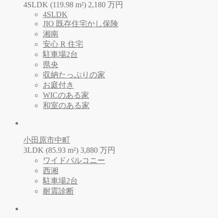
4SLDK (119.98 m²)
2,180
万
円
4SLDK
JIO 既存住宅かし保険
湘南
安心 R 住宅
駐車場2台
県央
収納たっぷりの家
お庭付き
WICのある家
和室のある家
小田原市中町
3LDK (85.93 m²)
3,880
万
円
ワイドバルコニー
西湘
駐車場2台
耐震診断