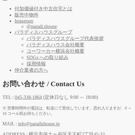
付加価値付き中古住宅とは
販売中物件
Instagram
@paradi.shouse
パラディスハウスグループ
パラディスハウスグループ代表挨拶
パラディスハウス会社概要
コーワーカー横浜会社概要
SDGs への取り組み
採用情報
仲介業者の方へ
お問い合わせ / Contact Us
TEL :
045-338-1864
(定休日なし 9:00 ～ 18:00)
※ 営業時間外の電話は、転送にて受信しています。恐れ入りますが、8 ～
10 コール程お待ちください。
MAIL :
info@paradishouse.jp
ADDRESS :
横浜市保土ヶ谷区天王町2丁目45-32