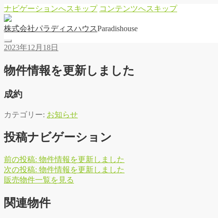
ナビゲーションへスキップ
コンテンツへスキップ
株
式
会
社
パ
ラ
デ
ィ
ス
ハ
ウ
ス
Paradishouse
2023年12月18日
物件情報を更新しました
成約
カテゴリー:
お知らせ
投稿ナビゲーション
前の投稿:
物件情報を更新しました
次の投稿:
物件情報を更新しました
販
売
物
件
一
覧
を
見
る
関連物件