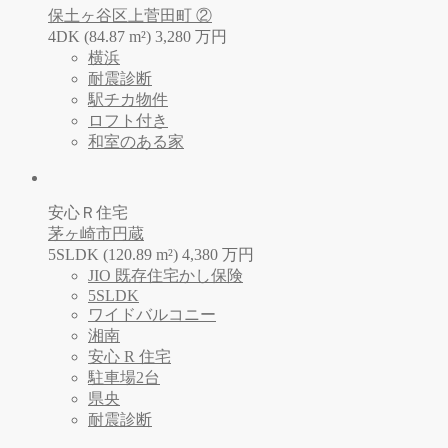
保土ヶ谷区上菅田町 ②
4DK (84.87 m²)
3,280
万
円
横浜
耐震診断
駅チカ物件
ロフト付き
和室のある家
安心Ｒ住宅
茅ヶ崎市円蔵
5SLDK (120.89 m²)
4,380
万
円
JIO 既存住宅かし保険
5SLDK
ワイドバルコニー
湘南
安心 R 住宅
駐車場2台
県央
耐震診断