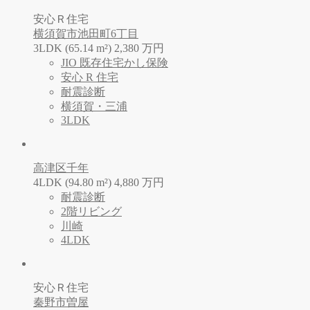
安心Ｒ住宅
横須賀市池田町6丁目
3LDK (65.14 m²)
2,380
万
円
JIO 既存住宅かし保険
安心 R 住宅
耐震診断
横須賀・三浦
3LDK
高津区千年
4LDK (94.80 m²)
4,880
万
円
耐震診断
2階リビング
川崎
4LDK
安心Ｒ住宅
秦野市曽屋