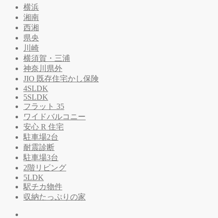
横浜
湘南
西湘
県央
川崎
横須賀・三浦
神奈川県外
JIO 既存住宅かし保険
4SLDK
5SLDK
フラット 35
ワイドバルコニー
安心 R 住宅
駐車場2台
耐震診断
駐車場3台
2階リビング
5LDK
駅チカ物件
収納たっぷりの家