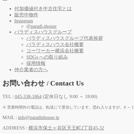
付加価値付き中古住宅とは
販売中物件
Instagram
@paradi.shouse
パラディスハウスグループ
パラディスハウスグループ代表挨拶
パラディスハウス会社概要
コーワーカー横浜会社概要
SDGs への取り組み
採用情報
仲介業者の方へ
お問い合わせ / Contact Us
TEL :
045-338-1864
(定休日なし 9:00 ～ 18:00)
※ 営業時間外の電話は、転送にて受信しています。恐れ入りますが、8 ～ 1
MAIL :
info@paradishouse.jp
ADDRESS :
横浜市保土ヶ谷区天王町2丁目45-32