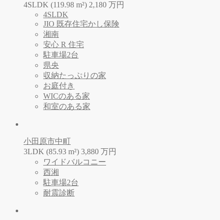
4SLDK (119.98 m²)
2,180
万
円
4SLDK
JIO 既存住宅かし保険
湘南
安心 R 住宅
駐車場2台
県央
収納たっぷりの家
お庭付き
WICのある家
和室のある家
小田原市中町
3LDK (85.93 m²)
3,880
万
円
ワイドバルコニー
西湘
駐車場2台
耐震診断