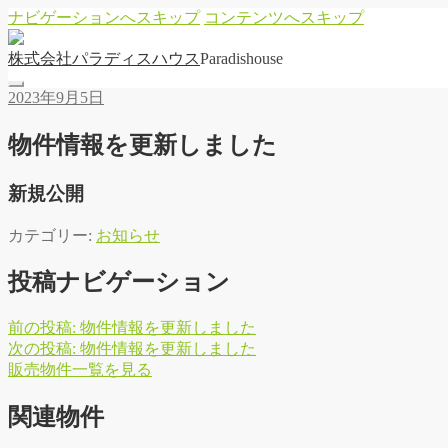
ナビゲーションへスキップ
コンテンツへスキップ
株
式
会
社
パ
ラ
デ
ィ
ス
ハ
ウ
ス
Paradishouse
2023年9月5日
物件情報を更新しました
新規公開
カテゴリー:
お知らせ
投稿ナビゲーション
前の投稿:
物件情報を更新しました
次の投稿:
物件情報を更新しました
販
売
物
件
一
覧
を
見
る
関連物件