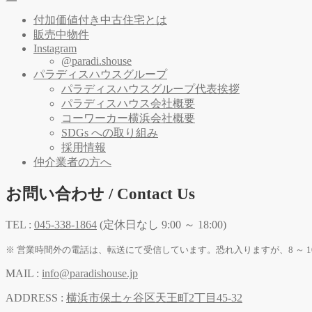
付加価値付き中古住宅とは
販売中物件
Instagram
@paradi.shouse
パラディスハウスグループ
パラディスハウスグループ代表挨拶
パラディスハウス会社概要
コーワーカー横浜会社概要
SDGs への取り組み
採用情報
仲介業者の方へ
お問い合わせ / Contact Us
TEL :
045-338-1864
(定休日なし 9:00 ～ 18:00)
※ 営業時間外の電話は、転送にて受信しています。恐れ入りますが、8 ～ 1
MAIL :
info@paradishouse.jp
ADDRESS :
横浜市保土ヶ谷区天王町2丁目45-32