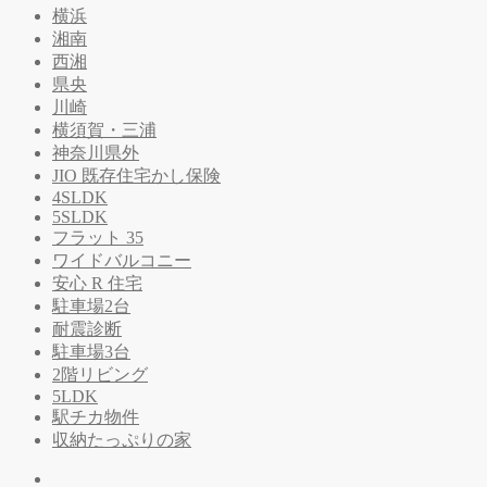
横浜
湘南
西湘
県央
川崎
横須賀・三浦
神奈川県外
JIO 既存住宅かし保険
4SLDK
5SLDK
フラット 35
ワイドバルコニー
安心 R 住宅
駐車場2台
耐震診断
駐車場3台
2階リビング
5LDK
駅チカ物件
収納たっぷりの家