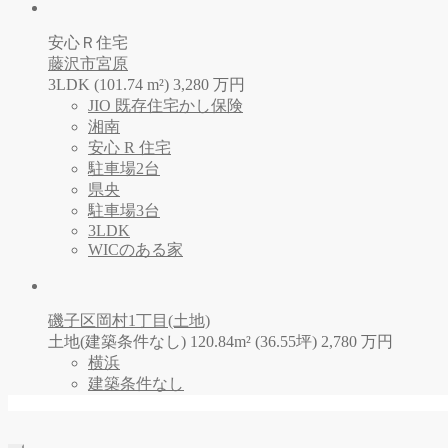
安心Ｒ住宅
藤沢市宮原
3LDK (101.74 m²)
3,280
万
円
JIO 既存住宅かし保険
湘南
安心 R 住宅
駐車場2台
県央
駐車場3台
3LDK
WICのある家
磯子区岡村1丁目(土地)
土地(建築条件なし) 120.84m² (36.55坪)
2,780
万
円
横浜
建築条件なし