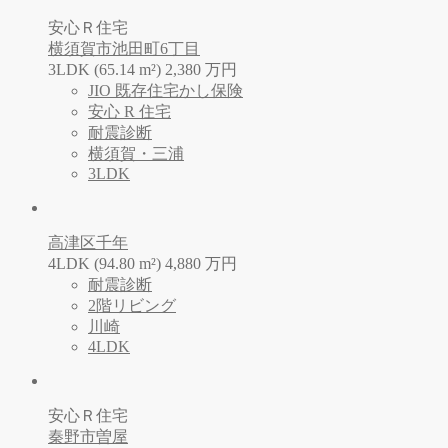
安心Ｒ住宅
横須賀市池田町6丁目
3LDK (65.14 m²)
2,380
万
円
JIO 既存住宅かし保険
安心 R 住宅
耐震診断
横須賀・三浦
3LDK
高津区千年
4LDK (94.80 m²)
4,880
万
円
耐震診断
2階リビング
川崎
4LDK
安心Ｒ住宅
秦野市曽屋