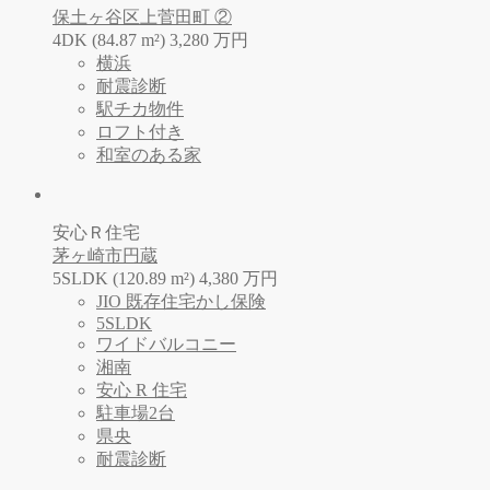
保土ヶ谷区上菅田町 ②
4DK (84.87 m²)
3,280
万
円
横浜
耐震診断
駅チカ物件
ロフト付き
和室のある家
安心Ｒ住宅
茅ヶ崎市円蔵
5SLDK (120.89 m²)
4,380
万
円
JIO 既存住宅かし保険
5SLDK
ワイドバルコニー
湘南
安心 R 住宅
駐車場2台
県央
耐震診断