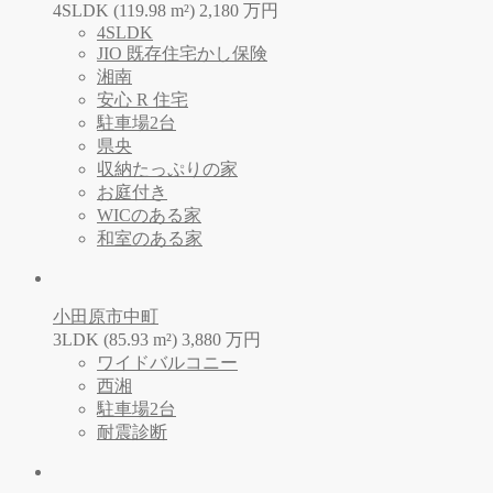
4SLDK (119.98 m²)
2,180
万
円
4SLDK
JIO 既存住宅かし保険
湘南
安心 R 住宅
駐車場2台
県央
収納たっぷりの家
お庭付き
WICのある家
和室のある家
小田原市中町
3LDK (85.93 m²)
3,880
万
円
ワイドバルコニー
西湘
駐車場2台
耐震診断