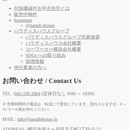
付加価値付き中古住宅とは
販売中物件
Instagram
@paradi.shouse
パラディスハウスグループ
パラディスハウスグループ代表挨拶
パラディスハウス会社概要
コーワーカー横浜会社概要
SDGs への取り組み
採用情報
仲介業者の方へ
お問い合わせ / Contact Us
TEL :
045-338-1864
(定休日なし 9:00 ～ 18:00)
※ 営業時間外の電話は、転送にて受信しています。恐れ入りますが、8 ～
10 コール程お待ちください。
MAIL :
info@paradishouse.jp
ADDRESS :
横浜市保土ヶ谷区天王町2丁目45-32