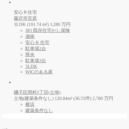
安心Ｒ住宅
藤沢市宮原
3LDK (101.74 m²)
3,280
万
円
JIO 既存住宅かし保険
湘南
安心 R 住宅
駐車場2台
県央
駐車場3台
3LDK
WICのある家
磯子区岡村1丁目(土地)
土地(建築条件なし) 120.84m² (36.55坪)
2,780
万
円
横浜
建築条件なし