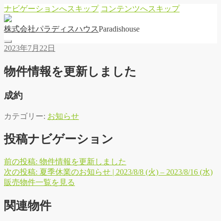
ナビゲーションへスキップ
コンテンツへスキップ
株
式
会
社
パ
ラ
デ
ィ
ス
ハ
ウ
ス
Paradishouse
2023年7月22日
物件情報を更新しました
成約
カテゴリー:
お知らせ
投稿ナビゲーション
前の投稿:
物件情報を更新しました
次の投稿:
夏季休業のお知らせ | 2023/8/8 (火) – 2023/8/16 (水)
販
売
物
件
一
覧
を
見
る
関連物件