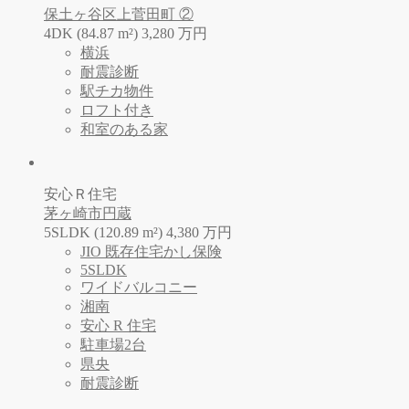
保土ヶ谷区上菅田町 ②
4DK (84.87 m²)
3,280
万
円
横浜
耐震診断
駅チカ物件
ロフト付き
和室のある家
安心Ｒ住宅
茅ヶ崎市円蔵
5SLDK (120.89 m²)
4,380
万
円
JIO 既存住宅かし保険
5SLDK
ワイドバルコニー
湘南
安心 R 住宅
駐車場2台
県央
耐震診断