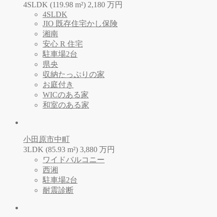
4SLDK (119.98 m²)
2,180
万
円
4SLDK
JIO 既存住宅かし保険
湘南
安心 R 住宅
駐車場2台
県央
収納たっぷりの家
お庭付き
WICのある家
和室のある家
小田原市中町
3LDK (85.93 m²)
3,880
万
円
ワイドバルコニー
西湘
駐車場2台
耐震診断