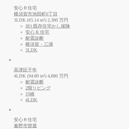
安心Ｒ住宅
横須賀市池田町6丁目
3LDK (65.14 m²)
2,380
万
円
JIO 既存住宅かし保険
安心 R 住宅
耐震診断
横須賀・三浦
3LDK
高津区千年
4LDK (94.80 m²)
4,880
万
円
耐震診断
2階リビング
川崎
4LDK
安心Ｒ住宅
秦野市曽屋