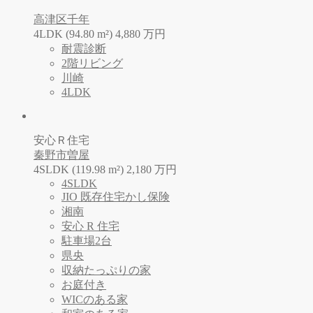
高津区千年
4LDK (94.80 m²)
4,880
万
円
耐震診断
2階リビング
川崎
4LDK
安心Ｒ住宅
秦野市曽屋
4SLDK (119.98 m²)
2,180
万
円
4SLDK
JIO 既存住宅かし保険
湘南
安心 R 住宅
駐車場2台
県央
収納たっぷりの家
お庭付き
WICのある家