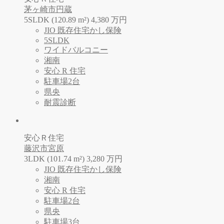
茅ヶ崎市円蔵
5SLDK (120.89 m²)
4,380
万
円
JIO 既存住宅かし保険
5SLDK
ワイドバルコニー
湘南
安心 R 住宅
駐車場2台
県央
耐震診断
安心Ｒ住宅
藤沢市宮原
3LDK (101.74 m²)
3,280
万
円
JIO 既存住宅かし保険
湘南
安心 R 住宅
駐車場2台
県央
駐車場3台