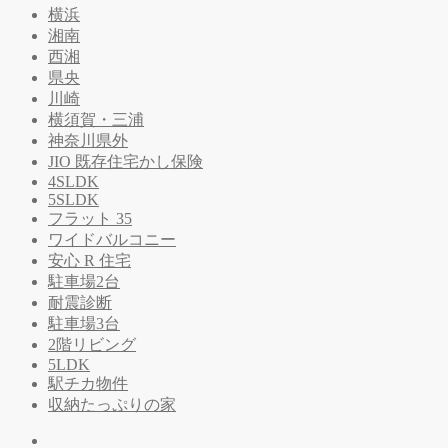
横浜
湘南
西湘
県央
川崎
横須賀・三浦
神奈川県外
JIO 既存住宅かし保険
4SLDK
5SLDK
フラット 35
ワイドバルコニー
安心 R 住宅
駐車場2台
耐震診断
駐車場3台
2階リビング
5LDK
駅チカ物件
収納たっぷりの家