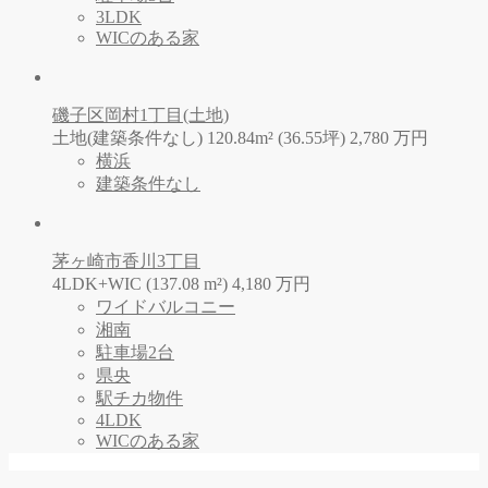
3LDK
WICのある家
磯子区岡村1丁目(土地)
土地(建築条件なし) 120.84m² (36.55坪)
2,780
万
円
横浜
建築条件なし
茅ヶ崎市香川3丁目
4LDK+WIC (137.08 m²)
4,180
万
円
ワイドバルコニー
湘南
駐車場2台
県央
駅チカ物件
4LDK
WICのある家