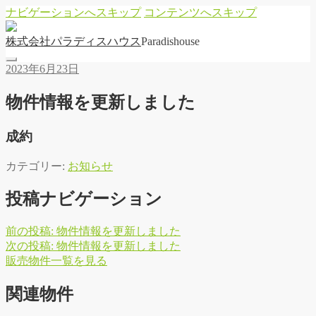
ナビゲーションへスキップ
コンテンツへスキップ
株
式
会
社
パ
ラ
デ
ィ
ス
ハ
ウ
ス
Paradishouse
2023年6月23日
物件情報を更新しました
成約
カテゴリー:
お知らせ
投稿ナビゲーション
前の投稿:
物件情報を更新しました
次の投稿:
物件情報を更新しました
販
売
物
件
一
覧
を
見
る
関連物件