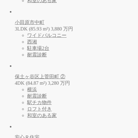
和室のある家
小田原市中町
3LDK (85.93 m²)
3,880
万
円
ワイドバルコニー
西湘
駐車場2台
耐震診断
保土ヶ谷区上菅田町 ②
4DK (84.87 m²)
3,280
万
円
横浜
耐震診断
駅チカ物件
ロフト付き
和室のある家
安心Ｒ住宅