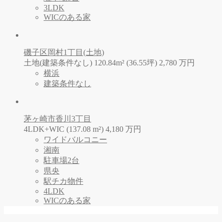
3LDK
WICのある家
磯子区岡村1丁目(土地)
土地(建築条件なし) 120.84m² (36.55坪)
2,780
万
円
横浜
建築条件なし
茅ヶ崎市香川3丁目
4LDK+WIC (137.08 m²)
4,180
万
円
ワイドバルコニー
湘南
駐車場2台
県央
駅チカ物件
4LDK
WICのある家