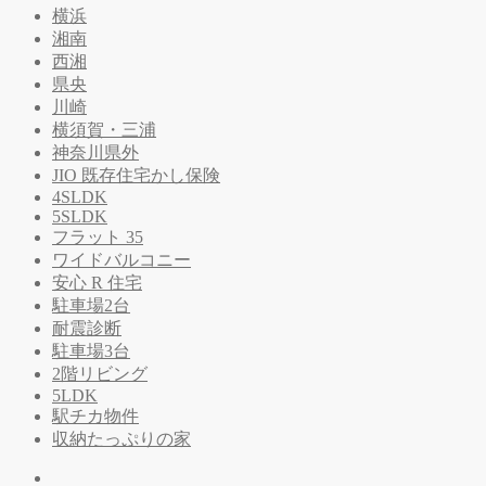
横浜
湘南
西湘
県央
川崎
横須賀・三浦
神奈川県外
JIO 既存住宅かし保険
4SLDK
5SLDK
フラット 35
ワイドバルコニー
安心 R 住宅
駐車場2台
耐震診断
駐車場3台
2階リビング
5LDK
駅チカ物件
収納たっぷりの家