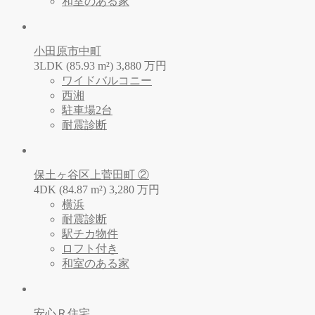
和室のある家
小田原市中町
3LDK (85.93 m²)
3,880
万
円
ワイドバルコニー
西湘
駐車場2台
耐震診断
保土ヶ谷区上菅田町 ②
4DK (84.87 m²)
3,280
万
円
横浜
耐震診断
駅チカ物件
ロフト付き
和室のある家
安心Ｒ住宅