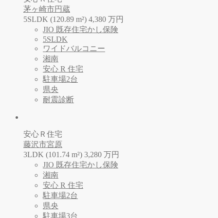
茅ヶ崎市円蔵
5SLDK (120.89 m²)
4,380
万
円
JIO 既存住宅かし保険
5SLDK
ワイドバルコニー
湘南
安心 R 住宅
駐車場2台
県央
耐震診断
安心Ｒ住宅
藤沢市宮原
3LDK (101.74 m²)
3,280
万
円
JIO 既存住宅かし保険
湘南
安心 R 住宅
駐車場2台
県央
駐車場3台