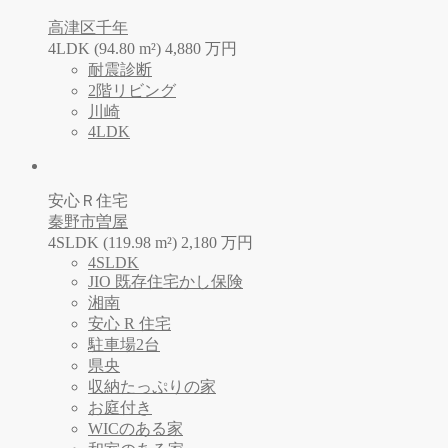
高津区千年
4LDK (94.80 m²)
4,880
万
円
耐震診断
2階リビング
川崎
4LDK
安心Ｒ住宅
秦野市曽屋
4SLDK (119.98 m²)
2,180
万
円
4SLDK
JIO 既存住宅かし保険
湘南
安心 R 住宅
駐車場2台
県央
収納たっぷりの家
お庭付き
WICのある家