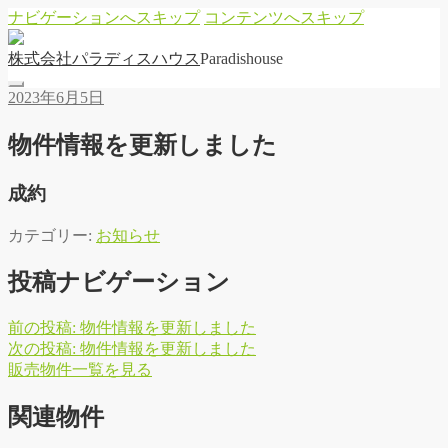
ナビゲーションへスキップ
コンテンツへスキップ
株
式
会
社
パ
ラ
デ
ィ
ス
ハ
ウ
ス
Paradishouse
2023年6月5日
物件情報を更新しました
成約
カテゴリー:
お知らせ
投稿ナビゲーション
前の投稿:
物件情報を更新しました
次の投稿:
物件情報を更新しました
販
売
物
件
一
覧
を
見
る
関連物件