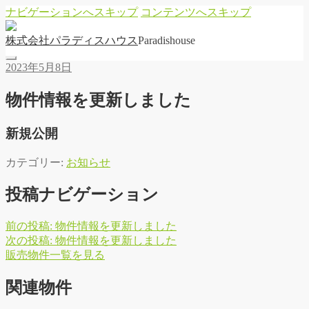
ナビゲーションへスキップ
コンテンツへスキップ
株
式
会
社
パ
ラ
デ
ィ
ス
ハ
ウ
ス
Paradishouse
2023年5月8日
物件情報を更新しました
新規公開
カテゴリー:
お知らせ
投稿ナビゲーション
前の投稿:
物件情報を更新しました
次の投稿:
物件情報を更新しました
販
売
物
件
一
覧
を
見
る
関連物件