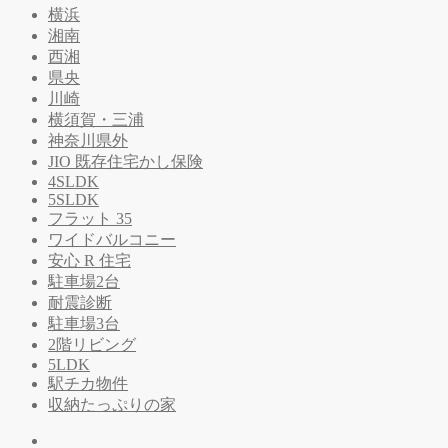
横浜
湘南
西湘
県央
川崎
横須賀・三浦
神奈川県外
JIO 既存住宅かし保険
4SLDK
5SLDK
フラット 35
ワイドバルコニー
安心 R 住宅
駐車場2台
耐震診断
駐車場3台
2階リビング
5LDK
駅チカ物件
収納たっぷりの家