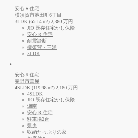
安心Ｒ住宅
横須賀市池田町6丁目
3LDK (65.14 m²)
2,380
万
円
JIO 既存住宅かし保険
安心 R 住宅
耐震診断
横須賀・三浦
3LDK
安心Ｒ住宅
秦野市曽屋
4SLDK (119.98 m²)
2,180
万
円
4SLDK
JIO 既存住宅かし保険
湘南
安心 R 住宅
駐車場2台
県央
収納たっぷりの家