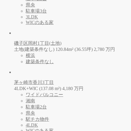
県央
駐車場3台
3LDK
WICのある家
磯子区岡村1丁目(土地)
土地(建築条件なし) 120.84m² (36.55坪)
2,780
万
円
横浜
建築条件なし
茅ヶ崎市香川3丁目
4LDK+WIC (137.08 m²)
4,180
万
円
ワイドバルコニー
湘南
駐車場2台
県央
駅チカ物件
4LDK
WICのある家