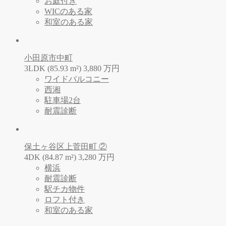
お庭付き
WICのある家
和室のある家
小田原市中町
3LDK (85.93 m²)
3,880
万
円
ワイドバルコニー
西湘
駐車場2台
耐震診断
保土ヶ谷区上菅田町 ②
4DK (84.87 m²)
3,280
万
円
横浜
耐震診断
駅チカ物件
ロフト付き
和室のある家