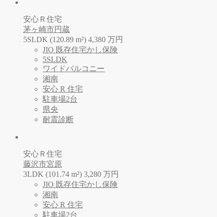
安心Ｒ住宅
茅ヶ崎市円蔵
5SLDK (120.89 m²)
4,380
万
円
JIO 既存住宅かし保険
5SLDK
ワイドバルコニー
湘南
安心 R 住宅
駐車場2台
県央
耐震診断
安心Ｒ住宅
藤沢市宮原
3LDK (101.74 m²)
3,280
万
円
JIO 既存住宅かし保険
湘南
安心 R 住宅
駐車場2台