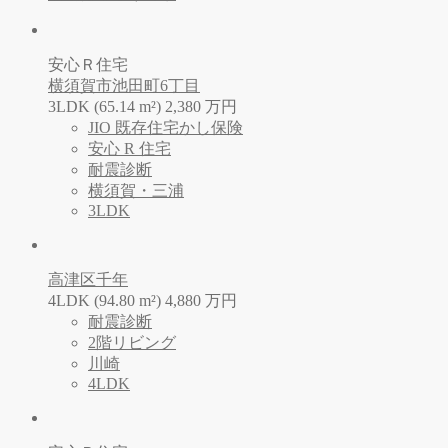
安心Ｒ住宅
横須賀市池田町6丁目
3LDK (65.14 m²)
2,380
万
円
JIO 既存住宅かし保険
安心 R 住宅
耐震診断
横須賀・三浦
3LDK
高津区千年
4LDK (94.80 m²)
4,880
万
円
耐震診断
2階リビング
川崎
4LDK