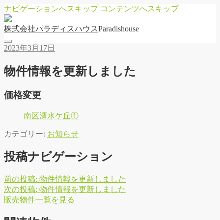
ナビゲーションへスキップ
コンテンツへスキップ
株
式
会
社
パ
ラ
デ
ィ
ス
ハ
ウ
ス
Paradishouse
2023年3月17日
物件情報を更新しました
価格変更
南区清水ケ丘①
カテゴリー:
お知らせ
投稿ナビゲーション
前の投稿:
物件情報を更新しました
次の投稿:
物件情報を更新しました
販
売
物
件
一
覧
を
見
る