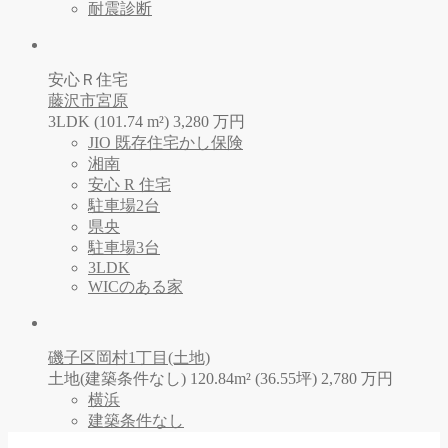
耐震診断
安心Ｒ住宅
藤沢市宮原
3LDK (101.74 m²)
3,280
万
円
JIO 既存住宅かし保険
湘南
安心 R 住宅
駐車場2台
県央
駐車場3台
3LDK
WICのある家
磯子区岡村1丁目(土地)
土地(建築条件なし) 120.84m² (36.55坪)
2,780
万
円
横浜
建築条件なし