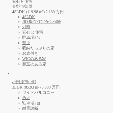
安心Ｒ住宅
秦野市曽屋
4SLDK (119.98 m²)
2,180
万
円
4SLDK
JIO 既存住宅かし保険
湘南
安心 R 住宅
駐車場2台
県央
収納たっぷりの家
お庭付き
WICのある家
和室のある家
小田原市中町
3LDK (85.93 m²)
3,880
万
円
ワイドバルコニー
西湘
駐車場2台
耐震診断