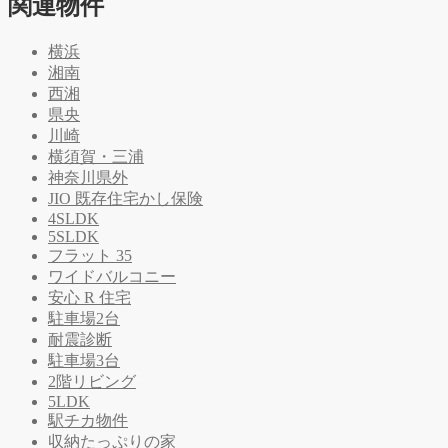
関連物件
横浜
湘南
西湘
県央
川崎
横須賀・三浦
神奈川県外
JIO 既存住宅かし保険
4SLDK
5SLDK
フラット 35
ワイドバルコニー
安心 R 住宅
駐車場2台
耐震診断
駐車場3台
2階リビング
5LDK
駅チカ物件
収納たっぷりの家