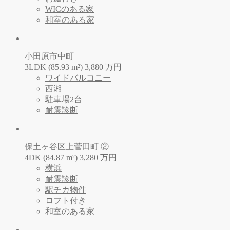
WICのある家
和室のある家
小田原市中町
3LDK (85.93 m²)
3,880
万
円
ワイドバルコニー
西湘
駐車場2台
耐震診断
保土ヶ谷区上菅田町 ②
4DK (84.87 m²)
3,280
万
円
横浜
耐震診断
駅チカ物件
ロフト付き
和室のある家