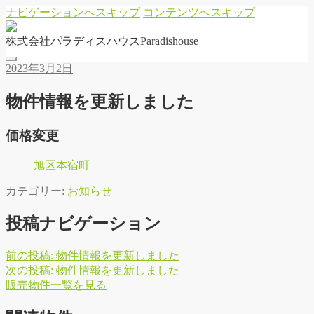
ナビゲーションへスキップ
コンテンツへスキップ
株
式
会
社
パ
ラ
デ
ィ
ス
ハ
ウ
ス
Paradishouse
2023年3月2日
物件情報を更新しました
価格変更
旭区本宿町
カテゴリー:
お知らせ
投稿ナビゲーション
前の投稿:
物件情報を更新しました
次の投稿:
物件情報を更新しました
販
売
物
件
一
覧
を
見
る