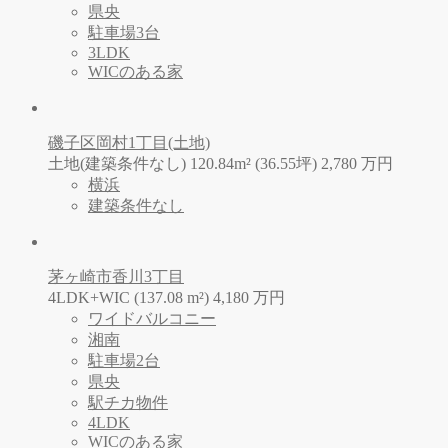
県央
駐車場3台
3LDK
WICのある家
磯子区岡村1丁目(土地)
土地(建築条件なし) 120.84m² (36.55坪)
2,780
万
円
横浜
建築条件なし
茅ヶ崎市香川3丁目
4LDK+WIC (137.08 m²)
4,180
万
円
ワイドバルコニー
湘南
駐車場2台
県央
駅チカ物件
4LDK
WICのある家