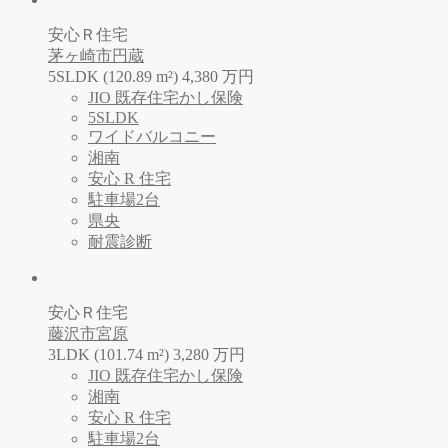
安心Ｒ住宅
茅ヶ崎市円蔵
5SLDK (120.89 m²)
4,380
万
円
JIO 既存住宅かし保険
5SLDK
ワイドバルコニー
湘南
安心 R 住宅
駐車場2台
県央
耐震診断
安心Ｒ住宅
藤沢市宮原
3LDK (101.74 m²)
3,280
万
円
JIO 既存住宅かし保険
湘南
安心 R 住宅
駐車場2台