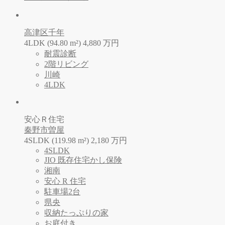
高津区千年
4LDK (94.80 m²)
4,880
万
円
耐震診断
2階リビング
川崎
4LDK
安心Ｒ住宅
秦野市曽屋
4SLDK (119.98 m²)
2,180
万
円
4SLDK
JIO 既存住宅かし保険
湘南
安心 R 住宅
駐車場2台
県央
収納たっぷりの家
お庭付き