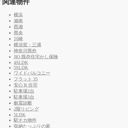
関連物件
横浜
湘南
西湘
県央
川崎
横須賀・三浦
神奈川県外
JIO 既存住宅かし保険
4SLDK
5SLDK
ワイドバルコニー
フラット 35
安心 R 住宅
駐車場2台
駐車場3台
耐震診断
2階リビング
5LDK
駅チカ物件
収納たっぷりの家