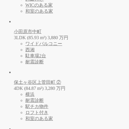
WICのある家
和室のある家
小田原市中町
3LDK (85.93 m²)
3,880
万
円
ワイドバルコニー
西湘
駐車場2台
耐震診断
保土ヶ谷区上菅田町 ②
4DK (84.87 m²)
3,280
万
円
横浜
耐震診断
駅チカ物件
ロフト付き
和室のある家