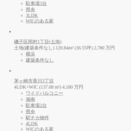
駐車場3台
県央
3LDK
WICのある家
磯子区岡村1丁目(土地)
土地(建築条件なし) 120.84m² (36.55坪)
2,780
万
円
横浜
建築条件なし
茅ヶ崎市香川3丁目
4LDK+WIC (137.08 m²)
4,180
万
円
ワイドバルコニー
湘南
駐車場2台
県央
駅チカ物件
4LDK
WICのある家