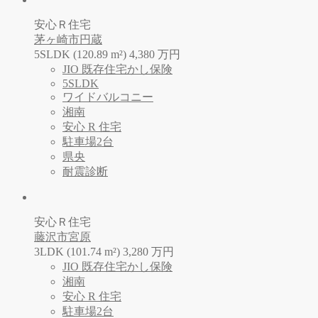
安心Ｒ住宅
茅ヶ崎市円蔵
5SLDK (120.89 m²)
4,380
万
円
JIO 既存住宅かし保険
5SLDK
ワイドバルコニー
湘南
安心 R 住宅
駐車場2台
県央
耐震診断
安心Ｒ住宅
藤沢市宮原
3LDK (101.74 m²)
3,280
万
円
JIO 既存住宅かし保険
湘南
安心 R 住宅
駐車場2台