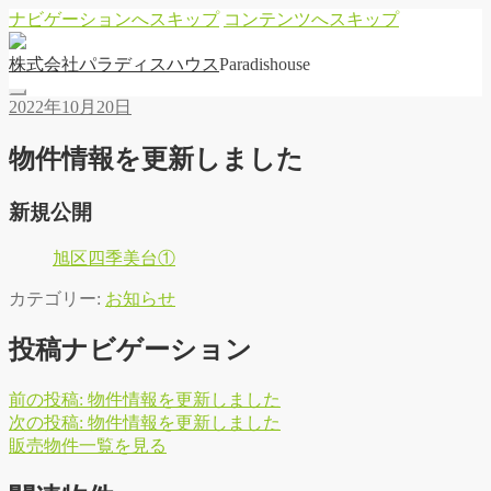
ナビゲーションへスキップ
コンテンツへスキップ
株
式
会
社
パ
ラ
デ
ィ
ス
ハ
ウ
ス
Paradishouse
2022年10月20日
物件情報を更新しました
新規公開
旭区四季美台①
カテゴリー:
お知らせ
投稿ナビゲーション
前の投稿:
物件情報を更新しました
次の投稿:
物件情報を更新しました
販
売
物
件
一
覧
を
見
る