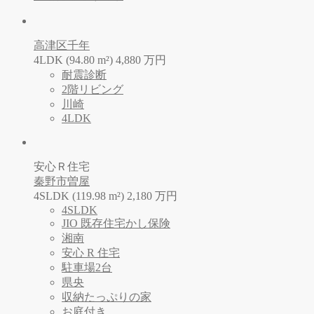
高津区千年
4LDK (94.80 m²)
4,880
万
円
耐震診断
2階リビング
川崎
4LDK
安心Ｒ住宅
秦野市曽屋
4SLDK (119.98 m²)
2,180
万
円
4SLDK
JIO 既存住宅かし保険
湘南
安心 R 住宅
駐車場2台
県央
収納たっぷりの家
お庭付き