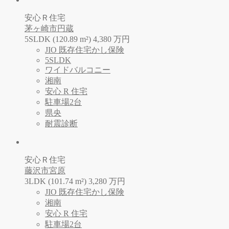
安心Ｒ住宅
茅ヶ崎市円蔵
5SLDK (120.89 m²)
4,380
万
円
JIO 既存住宅かし保険
5SLDK
ワイドバルコニー
湘南
安心 R 住宅
駐車場2台
県央
耐震診断
安心Ｒ住宅
藤沢市宮原
3LDK (101.74 m²)
3,280
万
円
JIO 既存住宅かし保険
湘南
安心 R 住宅
駐車場2台