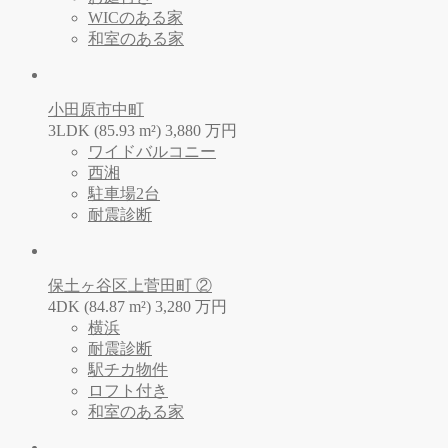
WICのある家
和室のある家
小田原市中町
3LDK (85.93 m²)
3,880
万
円
ワイドバルコニー
西湘
駐車場2台
耐震診断
保土ヶ谷区上菅田町 ②
4DK (84.87 m²)
3,280
万
円
横浜
耐震診断
駅チカ物件
ロフト付き
和室のある家