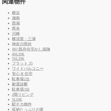
関連物件
横浜
湘南
西湘
県央
川崎
横須賀・三浦
神奈川県外
JIO 既存住宅かし保険
4SLDK
5SLDK
フラット 35
ワイドバルコニー
安心 R 住宅
駐車場2台
耐震診断
駐車場3台
2階リビング
5LDK
駅チカ物件
収納たっぷりの家