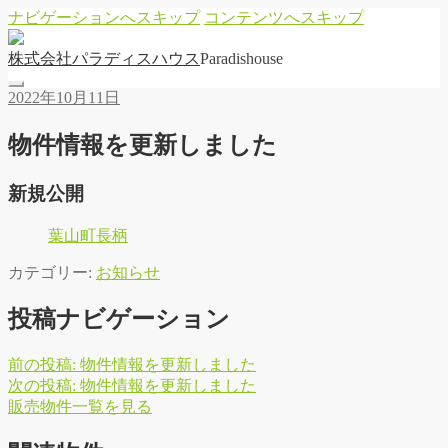
ナビゲーションへスキップ
コンテンツへスキップ
株
式
会
社
パ
ラ
デ
ィ
ス
ハ
ウ
ス
Paradishouse
2022年10月11日
物件情報を更新しました
新規公開
葉山町長柄
カテゴリー:
お知らせ
投稿ナビゲーション
前の投稿:
物件情報を更新しました
次の投稿:
物件情報を更新しました
販
売
物
件
一
覧
を
見
る