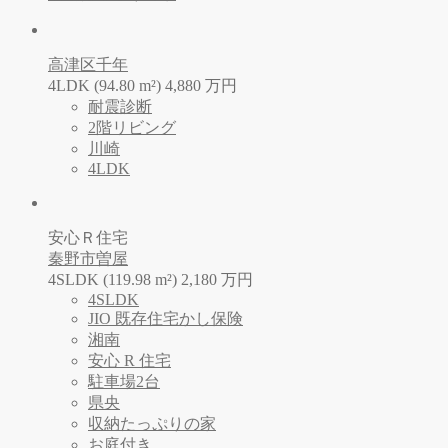
高津区千年
4LDK (94.80 m²)
4,880
万
円
耐震診断
2階リビング
川崎
4LDK
安心Ｒ住宅
秦野市曽屋
4SLDK (119.98 m²)
2,180
万
円
4SLDK
JIO 既存住宅かし保険
湘南
安心 R 住宅
駐車場2台
県央
収納たっぷりの家
お庭付き