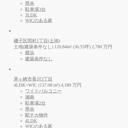
県央
駐車場3台
3LDK
WICのある家
磯子区岡村1丁目(土地)
土地(建築条件なし) 120.84m² (36.55坪)
2,780
万
円
横浜
建築条件なし
茅ヶ崎市香川3丁目
4LDK+WIC (137.08 m²)
4,180
万
円
ワイドバルコニー
湘南
駐車場2台
県央
駅チカ物件
4LDK
WICのある家