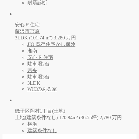
耐震診断
安心Ｒ住宅
藤沢市宮原
3LDK (101.74 m²)
3,280
万
円
JIO 既存住宅かし保険
湘南
安心 R 住宅
駐車場2台
県央
駐車場3台
3LDK
WICのある家
磯子区岡村1丁目(土地)
土地(建築条件なし) 120.84m² (36.55坪)
2,780
万
円
横浜
建築条件なし