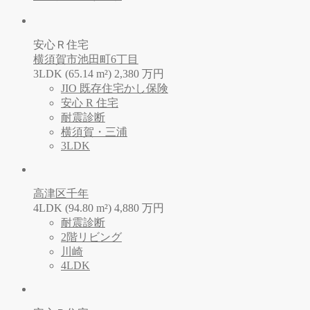
安心Ｒ住宅
横須賀市池田町6丁目
3LDK (65.14 m²)
2,380
万
円
JIO 既存住宅かし保険
安心 R 住宅
耐震診断
横須賀・三浦
3LDK
高津区千年
4LDK (94.80 m²)
4,880
万
円
耐震診断
2階リビング
川崎
4LDK