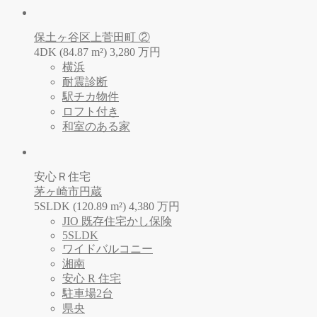
保土ヶ谷区上菅田町 ②
4DK (84.87 m²)
3,280
万
円
横浜
耐震診断
駅チカ物件
ロフト付き
和室のある家
安心Ｒ住宅
茅ヶ崎市円蔵
5SLDK (120.89 m²)
4,380
万
円
JIO 既存住宅かし保険
5SLDK
ワイドバルコニー
湘南
安心 R 住宅
駐車場2台
県央