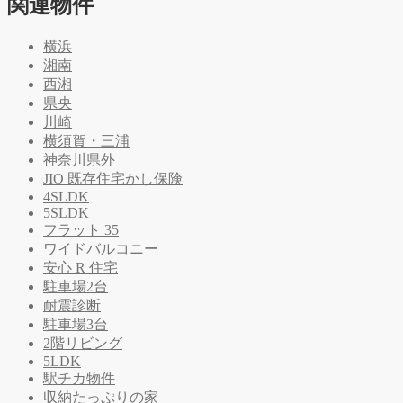
関連物件
横浜
湘南
西湘
県央
川崎
横須賀・三浦
神奈川県外
JIO 既存住宅かし保険
4SLDK
5SLDK
フラット 35
ワイドバルコニー
安心 R 住宅
駐車場2台
耐震診断
駐車場3台
2階リビング
5LDK
駅チカ物件
収納たっぷりの家