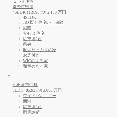
安心Ｒ住宅
秦野市曽屋
4SLDK (119.98 m²)
2,180
万
円
4SLDK
JIO 既存住宅かし保険
湘南
安心 R 住宅
駐車場2台
県央
収納たっぷりの家
お庭付き
WICのある家
和室のある家
小田原市中町
3LDK (85.93 m²)
3,880
万
円
ワイドバルコニー
西湘
駐車場2台
耐震診断