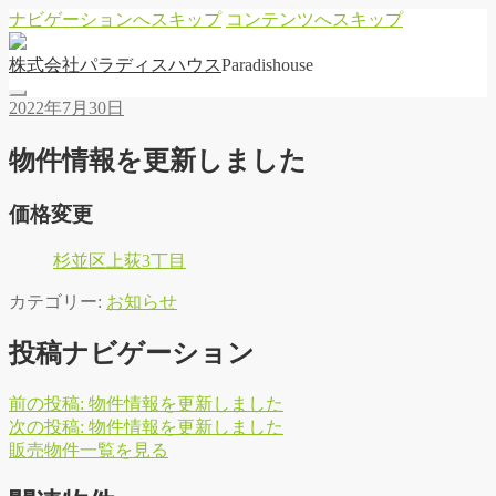
ナビゲーションへスキップ
コンテンツへスキップ
株
式
会
社
パ
ラ
デ
ィ
ス
ハ
ウ
ス
Paradishouse
2022年7月30日
物件情報を更新しました
価格変更
杉並区上荻3丁目
カテゴリー:
お知らせ
投稿ナビゲーション
前の投稿:
物件情報を更新しました
次の投稿:
物件情報を更新しました
販
売
物
件
一
覧
を
見
る