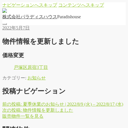
ナビゲーションへスキップ
コンテンツへスキップ
株
式
会
社
パ
ラ
デ
ィ
ス
ハ
ウ
ス
Paradishouse
2022年5月7日
物件情報を更新しました
価格変更
戸塚区原宿3丁目
カテゴリー:
お知らせ
投稿ナビゲーション
前の投稿:
夏季休業のお知らせ | 2022/8/9 (火) – 2022/8/17 (水)
次の投稿:
物件情報を更新しました
販
売
物
件
一
覧
を
見
る