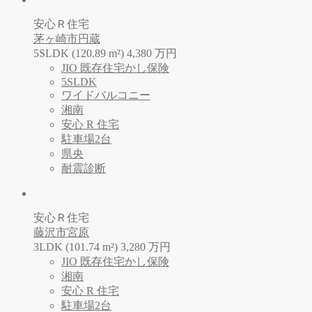
安心Ｒ住宅
茅ヶ崎市円蔵
5SLDK (120.89 m²)
4,380
万
円
JIO 既存住宅かし保険
5SLDK
ワイドバルコニー
湘南
安心 R 住宅
駐車場2台
県央
耐震診断
安心Ｒ住宅
藤沢市宮原
3LDK (101.74 m²)
3,280
万
円
JIO 既存住宅かし保険
湘南
安心 R 住宅
駐車場2台