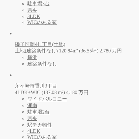
駐車場3台
県央
3LDK
WICのある家
磯子区岡村1丁目(土地)
土地(建築条件なし) 120.84m² (36.55坪)
2,780
万
円
横浜
建築条件なし
茅ヶ崎市香川3丁目
4LDK+WIC (137.08 m²)
4,180
万
円
ワイドバルコニー
湘南
駐車場2台
県央
駅チカ物件
4LDK
WICのある家