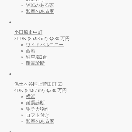
WICのある家
和室のある家
小田原市中町
3LDK (85.93 m²)
3,880
万
円
ワイドバルコニー
西湘
駐車場2台
耐震診断
保土ヶ谷区上菅田町 ②
4DK (84.87 m²)
3,280
万
円
横浜
耐震診断
駅チカ物件
ロフト付き
和室のある家