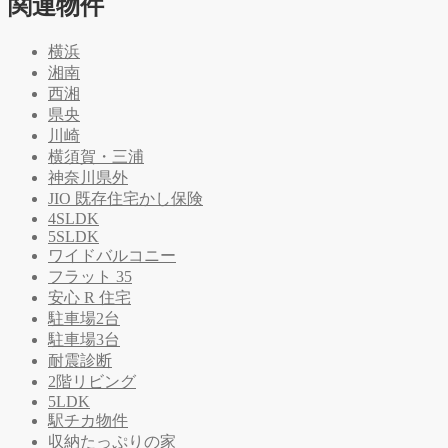
関連物件
横浜
湘南
西湘
県央
川崎
横須賀・三浦
神奈川県外
JIO 既存住宅かし保険
4SLDK
5SLDK
ワイドバルコニー
フラット 35
安心 R 住宅
駐車場2台
駐車場3台
耐震診断
2階リビング
5LDK
駅チカ物件
収納たっぷりの家