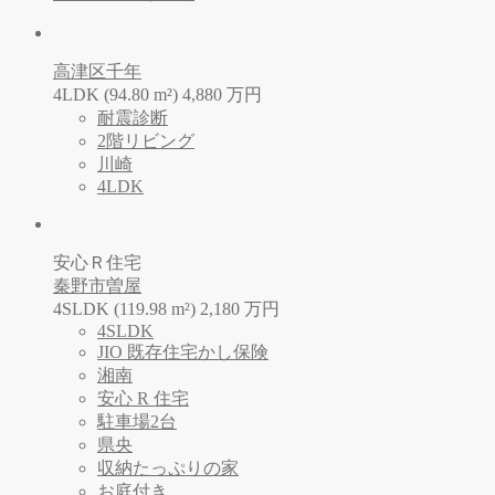
高津区千年
4LDK (94.80 m²)
4,880
万
円
耐震診断
2階リビング
川崎
4LDK
安心Ｒ住宅
秦野市曽屋
4SLDK (119.98 m²)
2,180
万
円
4SLDK
JIO 既存住宅かし保険
湘南
安心 R 住宅
駐車場2台
県央
収納たっぷりの家
お庭付き