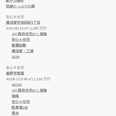
駅チカ物件
収納たっぷりの家
安心Ｒ住宅
横須賀市池田町6丁目
3LDK (65.14 m²)
2,380
万
円
JIO 既存住宅かし保険
安心 R 住宅
耐震診断
横須賀・三浦
3LDK
安心Ｒ住宅
秦野市曽屋
4SLDK (119.98 m²)
2,180
万
円
4SLDK
JIO 既存住宅かし保険
湘南
安心 R 住宅
駐車場2台
県央