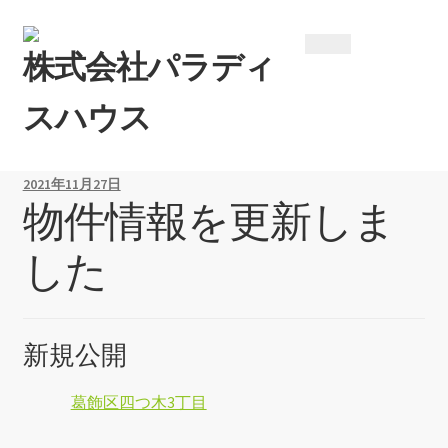
ナ
コ
株
式
会
社
パ
ラ
デ
ィ
ビ
ン
ゲ
テ
ス
ハ
ウ
ス
ー
ン
シ
ツ
ョ
へ
2021年11月27日
ン
ス
物件情報を更新しま
へ
キ
ス
ッ
した
キ
プ
ッ
プ
新規公開
葛飾区四つ木3丁目