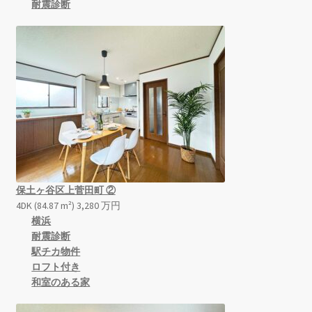
耐震診断
保土ヶ谷区上菅田町 ②
4DK (84.87 m²)
3,280
万
円
横浜
耐震診断
駅チカ物件
ロフト付き
和室のある家