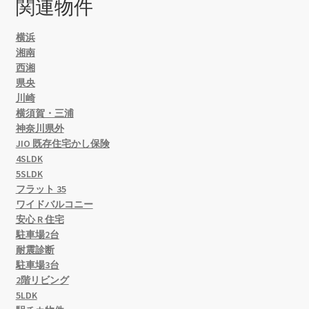
関連物件
シ
横浜
ョ
湘南
ン
西湘
県央
川崎
横須賀・三浦
神奈川県外
JIO 既存住宅かし保険
4SLDK
5SLDK
フラット 35
ワイドバルコニー
安心 R 住宅
駐車場2台
耐震診断
駐車場3台
2階リビング
5LDK