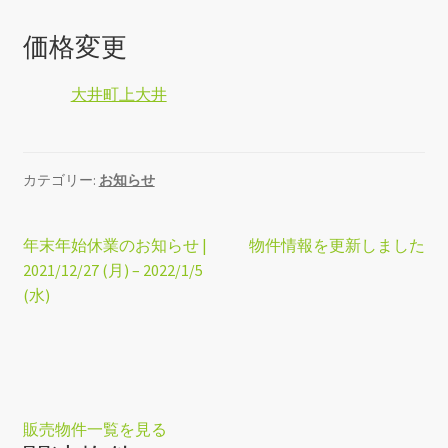
価格変更
大井町上大井
カテゴリー:
お知らせ
投
前
次
年末年始休業のお知らせ |
物件情報を更新しました
の
の
2021/12/27 (月) – 2022/1/5
稿
投
投
(水)
ナ
稿:
稿:
ビ
ゲ
販
売
物
件
一
覧
を
見
る
ー