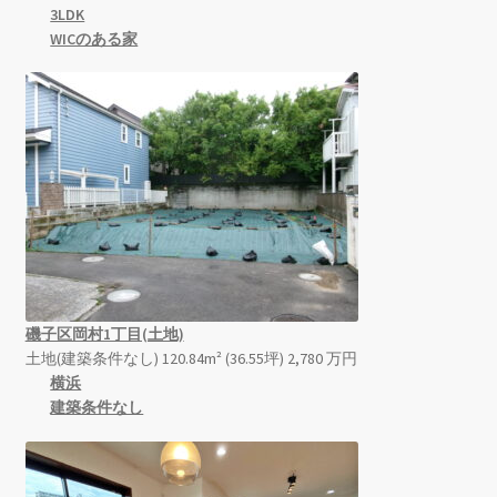
3LDK
WICのある家
磯子区岡村1丁目(土地)
土地(建築条件なし) 120.84m² (36.55坪)
2,780
万
円
横浜
建築条件なし