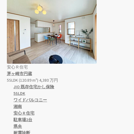
安心Ｒ住宅
茅ヶ崎市円蔵
5SLDK (120.89 m²)
4,380
万
円
JIO 既存住宅かし保険
5SLDK
ワイドバルコニー
湘南
安心 R 住宅
駐車場2台
県央
耐震診断