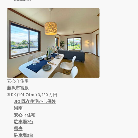
安心Ｒ住宅
藤沢市宮原
3LDK (101.74 m²)
3,280
万
円
JIO 既存住宅かし保険
湘南
安心 R 住宅
駐車場2台
県央
駐車場3台