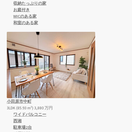
収納たっぷりの家
お庭付き
WICのある家
和室のある家
小田原市中町
3LDK (85.93 m²)
3,880
万
円
ワイドバルコニー
西湘
駐車場2台