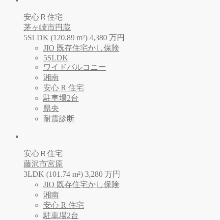
安心Ｒ住宅
茅ヶ崎市円蔵
5SLDK (120.89 m²)
4,380
万
円
JIO 既存住宅かし保険
5SLDK
ワイドバルコニー
湘南
安心 R 住宅
駐車場2台
県央
耐震診断
安心Ｒ住宅
藤沢市宮原
3LDK (101.74 m²)
3,280
万
円
JIO 既存住宅かし保険
湘南
安心 R 住宅
駐車場2台