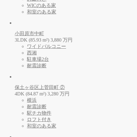
WICのある家
和室のある家
小田原市中町
3LDK (85.93 m²)
3,880
万
円
ワイドバルコニー
西湘
駐車場2台
耐震診断
保土ヶ谷区上菅田町 ②
4DK (84.87 m²)
3,280
万
円
横浜
耐震診断
駅チカ物件
ロフト付き
和室のある家