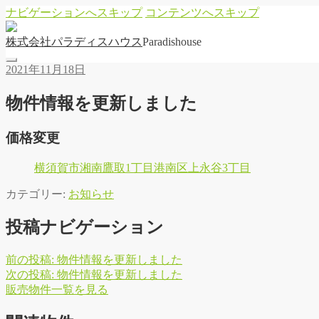
ナビゲーションへスキップ
コンテンツへスキップ
株
式
会
社
パ
ラ
デ
ィ
ス
ハ
ウ
ス
Paradishouse
2021年11月18日
物件情報を更新しました
価格変更
横須賀市湘南鷹取1丁目
港南区上永谷3丁目
カテゴリー:
お知らせ
投稿ナビゲーション
前の投稿:
物件情報を更新しました
次の投稿:
物件情報を更新しました
販
売
物
件
一
覧
を
見
る