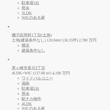
駐車場3台
県央
3LDK
WICのある家
磯子区岡村1丁目(土地)
土地(建築条件なし) 120.84m² (36.55坪)
2,780
万
円
横浜
建築条件なし
茅ヶ崎市香川3丁目
4LDK+WIC (137.08 m²)
4,180
万
円
ワイドバルコニー
湘南
駐車場2台
県央
駅チカ物件
4LDK
WICのある家