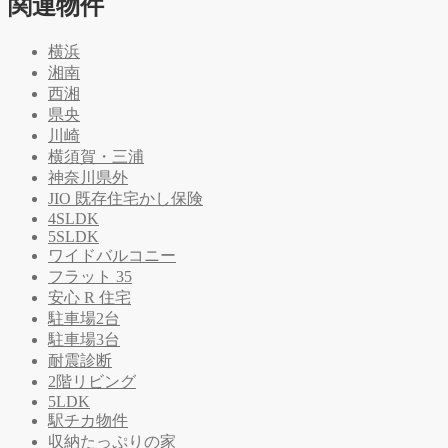
関連物件
横浜
湘南
西湘
県央
川崎
横須賀・三浦
神奈川県外
JIO 既存住宅かし保険
4SLDK
5SLDK
ワイドバルコニー
フラット 35
安心 R 住宅
駐車場2台
駐車場3台
耐震診断
2階リビング
5LDK
駅チカ物件
収納たっぷりの家