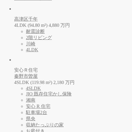
高津区千年
4LDK (94.80 m²)
4,880
万
円
耐震診断
2階リビング
川崎
4LDK
安心Ｒ住宅
秦野市曽屋
4SLDK (119.98 m²)
2,180
万
円
4SLDK
JIO 既存住宅かし保険
湘南
安心 R 住宅
駐車場2台
県央
収納たっぷりの家
お庭付き