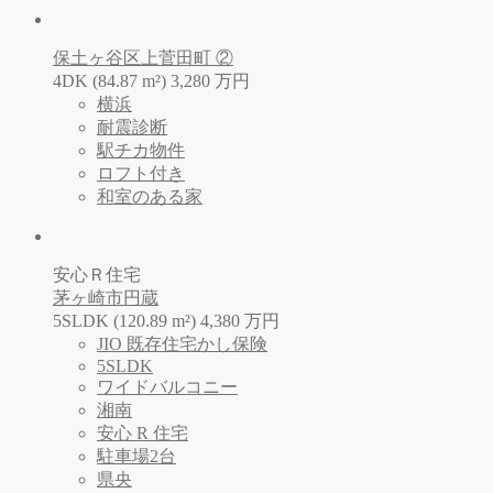
保土ヶ谷区上菅田町 ②
4DK (84.87 m²)
3,280
万
円
横浜
耐震診断
駅チカ物件
ロフト付き
和室のある家
安心Ｒ住宅
茅ヶ崎市円蔵
5SLDK (120.89 m²)
4,380
万
円
JIO 既存住宅かし保険
5SLDK
ワイドバルコニー
湘南
安心 R 住宅
駐車場2台
県央