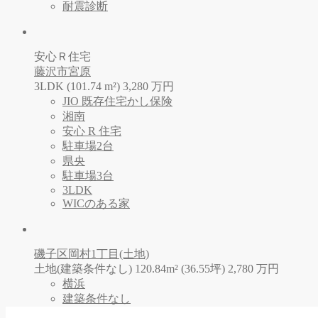
耐震診断
安心Ｒ住宅
藤沢市宮原
3LDK (101.74 m²)
3,280
万
円
JIO 既存住宅かし保険
湘南
安心 R 住宅
駐車場2台
県央
駐車場3台
3LDK
WICのある家
磯子区岡村1丁目(土地)
土地(建築条件なし) 120.84m² (36.55坪)
2,780
万
円
横浜
建築条件なし