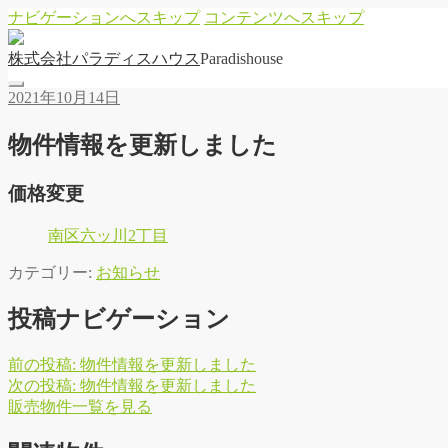
ナビゲーションへスキップ
コンテンツへスキップ
株
式
会
社
パ
ラ
デ
ィ
ス
ハ
ウ
ス
Paradishouse
2021年10月14日
物件情報を更新しました
価格変更
南区六ッ川2丁目
カテゴリー:
お知らせ
投稿ナビゲーション
前の投稿:
物件情報を更新しました
次の投稿:
物件情報を更新しました
販
売
物
件
一
覧
を
見
る