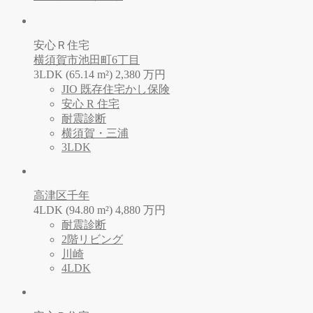
安心Ｒ住宅
横須賀市池田町6丁目
3LDK (65.14 m²)
2,380
万
円
JIO 既存住宅かし保険
安心 R 住宅
耐震診断
横須賀・三浦
3LDK
高津区千年
4LDK (94.80 m²)
4,880
万
円
耐震診断
2階リビング
川崎
4LDK