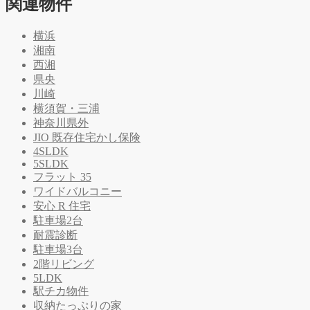
関連物件
横浜
湘南
西湘
県央
川崎
横須賀・三浦
神奈川県外
JIO 既存住宅かし保険
4SLDK
5SLDK
フラット 35
ワイドバルコニー
安心 R 住宅
駐車場2台
耐震診断
駐車場3台
2階リビング
5LDK
駅チカ物件
収納たっぷりの家