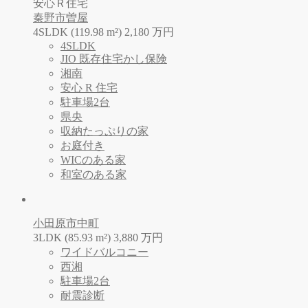
安心Ｒ住宅
秦野市曽屋
4SLDK (119.98 m²)
2,180
万
円
4SLDK
JIO 既存住宅かし保険
湘南
安心 R 住宅
駐車場2台
県央
収納たっぷりの家
お庭付き
WICのある家
和室のある家
小田原市中町
3LDK (85.93 m²)
3,880
万
円
ワイドバルコニー
西湘
駐車場2台
耐震診断