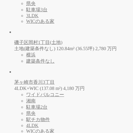
県央
駐車場3台
3LDK
WICのある家
磯子区岡村1丁目(土地)
土地(建築条件なし) 120.84m² (36.55坪)
2,780
万
円
横浜
建築条件なし
茅ヶ崎市香川3丁目
4LDK+WIC (137.08 m²)
4,180
万
円
ワイドバルコニー
湘南
駐車場2台
県央
駅チカ物件
4LDK
WICのある家