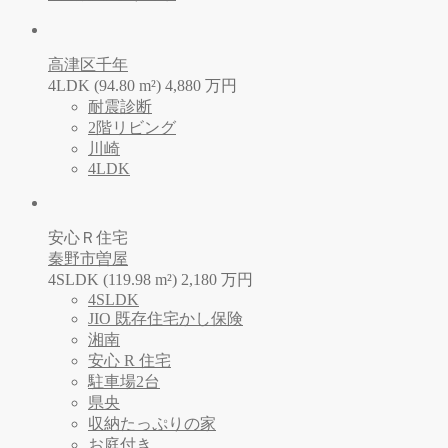
高津区千年
4LDK (94.80 m²)
4,880
万
円
耐震診断
2階リビング
川崎
4LDK
安心Ｒ住宅
秦野市曽屋
4SLDK (119.98 m²)
2,180
万
円
4SLDK
JIO 既存住宅かし保険
湘南
安心 R 住宅
駐車場2台
県央
収納たっぷりの家
お庭付き