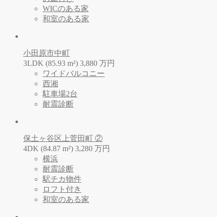
WICのある家
和室のある家
小田原市中町
3LDK (85.93 m²)
3,880
万
円
ワイドバルコニー
西湘
駐車場2台
耐震診断
保土ヶ谷区上菅田町 ②
4DK (84.87 m²)
3,280
万
円
横浜
耐震診断
駅チカ物件
ロフト付き
和室のある家