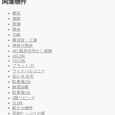
関連物件
横浜
湘南
西湘
県央
川崎
横須賀・三浦
神奈川県外
JIO 既存住宅かし保険
4SLDK
5SLDK
フラット 35
ワイドバルコニー
安心 R 住宅
駐車場2台
耐震診断
駐車場3台
2階リビング
5LDK
駅チカ物件
収納たっぷりの家