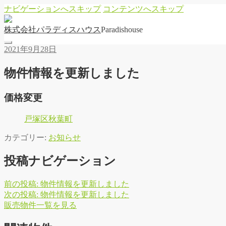
ナビゲーションへスキップ
コンテンツへスキップ
株
式
会
社
パ
ラ
デ
ィ
ス
ハ
ウ
ス
Paradishouse
2021年9月28日
物件情報を更新しました
価格変更
戸塚区秋葉町
カテゴリー:
お知らせ
投稿ナビゲーション
前の投稿:
物件情報を更新しました
次の投稿:
物件情報を更新しました
販
売
物
件
一
覧
を
見
る