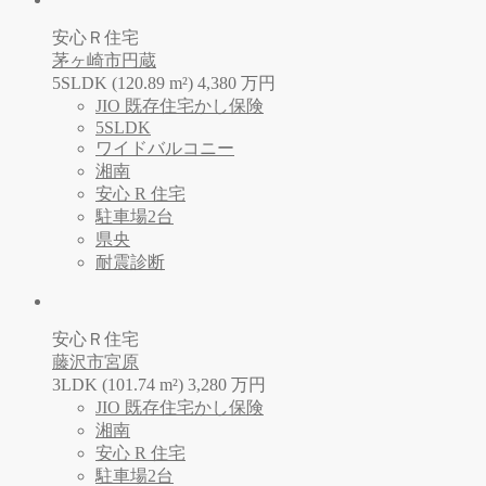
安心Ｒ住宅
茅ヶ崎市円蔵
5SLDK (120.89 m²)
4,380
万
円
JIO 既存住宅かし保険
5SLDK
ワイドバルコニー
湘南
安心 R 住宅
駐車場2台
県央
耐震診断
安心Ｒ住宅
藤沢市宮原
3LDK (101.74 m²)
3,280
万
円
JIO 既存住宅かし保険
湘南
安心 R 住宅
駐車場2台