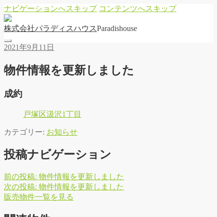
ナビゲーションへスキップ
コンテンツへスキップ
株
式
会
社
パ
ラ
デ
ィ
ス
ハ
ウ
ス
Paradishouse
2021年9月11日
物件情報を更新しました
成約
戸塚区汲沢1丁目
カテゴリー:
お知らせ
投稿ナビゲーション
前の投稿:
物件情報を更新しました
次の投稿:
物件情報を更新しました
販
売
物
件
一
覧
を
見
る