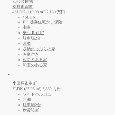
安心Ｒ住宅
秦野市曽屋
4SLDK (119.98 m²)
2,180
万
円
4SLDK
JIO 既存住宅かし保険
湘南
安心 R 住宅
駐車場2台
県央
収納たっぷりの家
お庭付き
WICのある家
和室のある家
小田原市中町
3LDK (85.93 m²)
3,880
万
円
ワイドバルコニー
西湘
駐車場2台
耐震診断