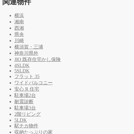
関連物件
横浜
湘南
西湘
県央
川崎
横須賀・三浦
神奈川県外
JIO 既存住宅かし保険
4SLDK
5SLDK
フラット 35
ワイドバルコニー
安心 R 住宅
駐車場2台
耐震診断
駐車場3台
2階リビング
5LDK
駅チカ物件
収納たっぷりの家