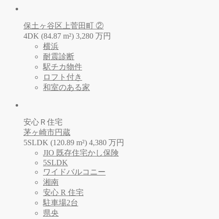
保土ヶ谷区上菅田町 ②
4DK (84.87 m²)
3,280
万
円
横浜
耐震診断
駅チカ物件
ロフト付き
和室のある家
安心Ｒ住宅
茅ヶ崎市円蔵
5SLDK (120.89 m²)
4,380
万
円
JIO 既存住宅かし保険
5SLDK
ワイドバルコニー
湘南
安心 R 住宅
駐車場2台
県央