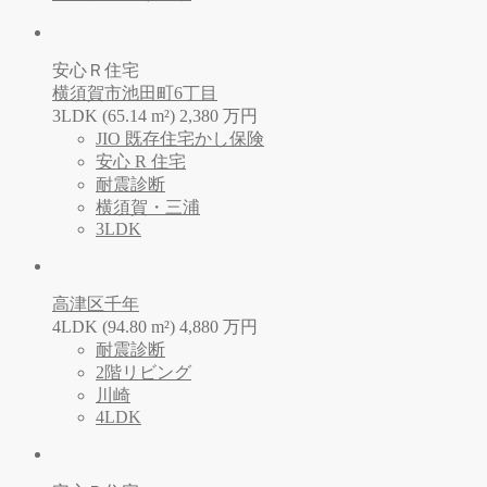
安心Ｒ住宅
横須賀市池田町6丁目
3LDK (65.14 m²)
2,380
万
円
JIO 既存住宅かし保険
安心 R 住宅
耐震診断
横須賀・三浦
3LDK
高津区千年
4LDK (94.80 m²)
4,880
万
円
耐震診断
2階リビング
川崎
4LDK