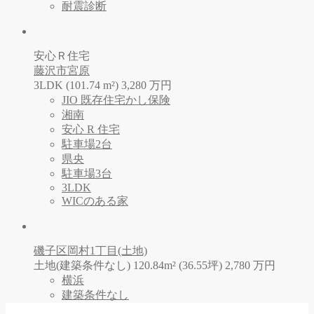
耐震診断
安心Ｒ住宅
藤沢市宮原
3LDK (101.74 m²)
3,280
万
円
JIO 既存住宅かし保険
湘南
安心 R 住宅
駐車場2台
県央
駐車場3台
3LDK
WICのある家
磯子区岡村1丁目(土地)
土地(建築条件なし) 120.84m² (36.55坪)
2,780
万
円
横浜
建築条件なし