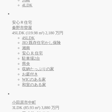
川崎
4LDK
安心Ｒ住宅
秦野市曽屋
4SLDK (119.98 m²)
2,180
万
円
4SLDK
JIO 既存住宅かし保険
湘南
安心 R 住宅
駐車場2台
県央
収納たっぷりの家
お庭付き
WICのある家
和室のある家
小田原市中町
3LDK (85.93 m²)
3,880
万
円