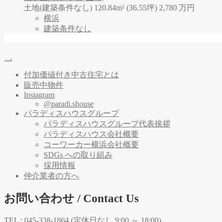
土地(建築条件なし) 120.84m² (36.55坪)
2,780
万
円
横浜
建築条件なし
付加価値付き中古住宅とは
販売中物件
Instagram
@paradi.shouse
パラディスハウスグループ
パラディスハウスグループ代表挨拶
パラディスハウス会社概要
コーワーカー横浜会社概要
SDGs への取り組み
採用情報
仲介業者の方へ
お問い合わせ / Contact Us
TEL :
045-338-1864
(定休日なし 9:00 ～ 18:00)