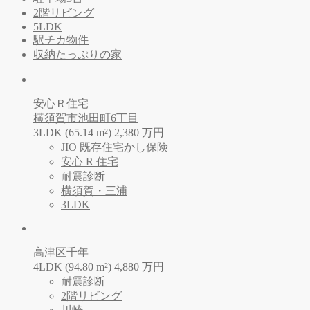
2階リビング
5LDK
駅チカ物件
収納たっぷりの家
安心Ｒ住宅
横須賀市池田町6丁目
3LDK (65.14 m²)
2,380
万
円
JIO 既存住宅かし保険
安心 R 住宅
耐震診断
横須賀・三浦
3LDK
高津区千年
4LDK (94.80 m²)
4,880
万
円
耐震診断
2階リビング