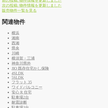
前の投稿:
物件情報を更新しました
次の投稿:
物件情報を更新しました
販
売
物
件
一
覧
を
見
る
関連物件
横浜
湘南
西湘
県央
川崎
横須賀・三浦
神奈川県外
JIO 既存住宅かし保険
4SLDK
5SLDK
フラット 35
ワイドバルコニー
安心 R 住宅
駐車場2台
耐震診断
駐車場3台