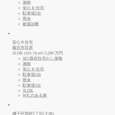
湘南
安心 R 住宅
駐車場2台
県央
耐震診断
安心Ｒ住宅
藤沢市宮原
3LDK (101.74 m²)
3,280
万
円
JIO 既存住宅かし保険
湘南
安心 R 住宅
駐車場2台
県央
駐車場3台
3LDK
WICのある家
磯子区岡村1丁目(土地)