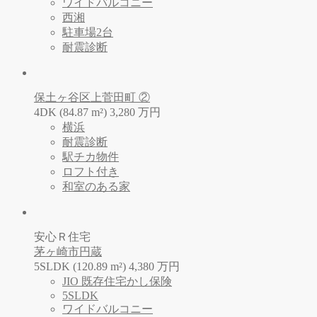
ワイドバルコニー
西湘
駐車場2台
耐震診断
保土ヶ谷区上菅田町 ②
4DK (84.87 m²)
3,280
万
円
横浜
耐震診断
駅チカ物件
ロフト付き
和室のある家
安心Ｒ住宅
茅ヶ崎市円蔵
5SLDK (120.89 m²)
4,380
万
円
JIO 既存住宅かし保険
5SLDK
ワイドバルコニー