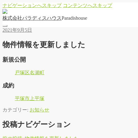
ナビゲーションへスキップ
コンテンツへスキップ
株
式
会
社
パ
ラ
デ
ィ
ス
ハ
ウ
ス
Paradishouse
2021年9月5日
物件情報を更新しました
新規公開
戸塚区名瀬町
成約
平塚市上平塚
カテゴリー:
お知らせ
投稿ナビゲーション