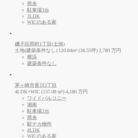
県央
駐車場3台
3LDK
WICのある家
磯子区岡村1丁目(土地)
土地(建築条件なし) 120.84m² (36.55坪)
2,780
万
円
横浜
建築条件なし
茅ヶ崎市香川3丁目
4LDK+WIC (137.08 m²)
4,180
万
円
ワイドバルコニー
湘南
駐車場2台
県央
駅チカ物件
4LDK
WICのある家