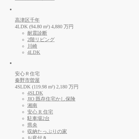
高津区千年
4LDK (94.80 m²)
4,880
万
円
耐震診断
2階リビング
川崎
4LDK
安心Ｒ住宅
秦野市曽屋
4SLDK (119.98 m²)
2,180
万
円
4SLDK
JIO 既存住宅かし保険
湘南
安心 R 住宅
駐車場2台
県央
収納たっぷりの家
お庭付き