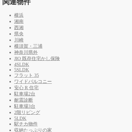
関連物件
横浜
湘南
西湘
県央
川崎
横須賀・三浦
神奈川県外
JIO 既存住宅かし保険
4SLDK
5SLDK
フラット 35
ワイドバルコニー
安心 R 住宅
駐車場2台
耐震診断
駐車場3台
2階リビング
5LDK
駅チカ物件
収納たっぷりの家