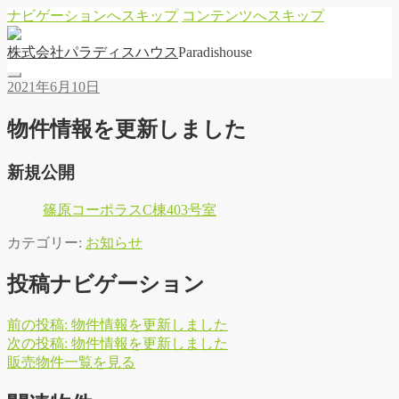
ナビゲーションへスキップ
コンテンツへスキップ
株
式
会
社
パ
ラ
デ
ィ
ス
ハ
ウ
ス
Paradishouse
2021年6月10日
物件情報を更新しました
新規公開
篠原コーポラスC棟403号室
カテゴリー:
お知らせ
投稿ナビゲーション
前の投稿:
物件情報を更新しました
次の投稿:
物件情報を更新しました
販
売
物
件
一
覧
を
見
る