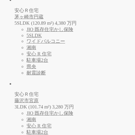
安心Ｒ住宅
茅ヶ崎市円蔵
5SLDK (120.89 m²)
4,380
万
円
JIO 既存住宅かし保険
5SLDK
ワイドバルコニー
湘南
安心 R 住宅
駐車場2台
県央
耐震診断
安心Ｒ住宅
藤沢市宮原
3LDK (101.74 m²)
3,280
万
円
JIO 既存住宅かし保険
湘南
安心 R 住宅
駐車場2台