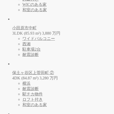
WICのある家
和室のある家
小田原市中町
3LDK (85.93 m²)
3,880
万
円
ワイドバルコニー
西湘
駐車場2台
耐震診断
保土ヶ谷区上菅田町 ②
4DK (84.87 m²)
3,280
万
円
横浜
耐震診断
駅チカ物件
ロフト付き
和室のある家